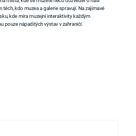
i na místa, kde se můžete něco dozvědět o naší
m těch, kdo muzea a galerie spravují. Na zajímavé
esku, kde míra muzejní interaktivity každým
 pouze nápaditých výstav v zahraničí.