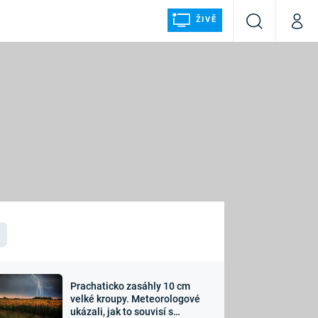
ŽIVĚ
Vyhledávání
Můj p
Prima+
ÁLKA
CNN Prima NEWS
Prima FRESH
Prima LIVING
LMY A
Prima Ženy
Prima LAJK
Prachaticko zasáhly 10 cm
osti
velké kroupy. Meteorologové
Sledujte nás
ukázali, jak to souvisí s