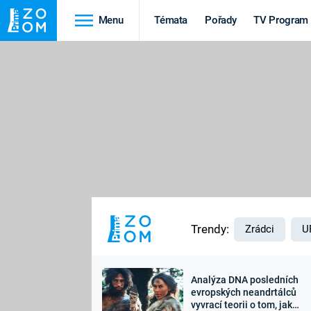
Menu
Témata
Pořady
TV Program
Cestování
Historie
HRADY A ZÁMKY
VIKINGOVÉ
HEDVÁBNÁ STEZKA
EPIDEMIE A
PANDEMIE
PŘÍRODA
STAROVĚKÝ EGYPT
Trendy:
Zrádci
U
Analýza DNA posledních
Druhá
Výročí
evropských neandrtálců
vyvrací teorii o tom, jak
světová válka