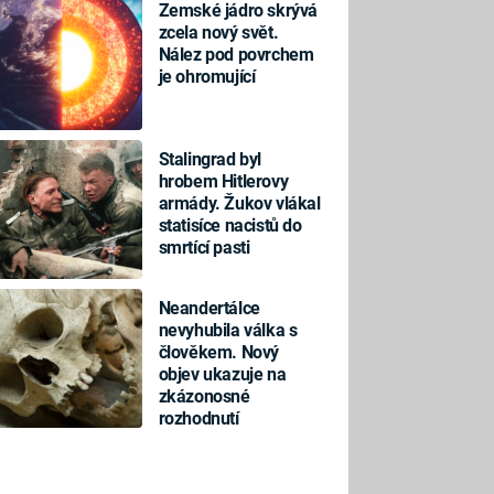
Zemské jádro skrývá
zcela nový svět.
Nález pod povrchem
je ohromující
Stalingrad byl
hrobem Hitlerovy
armády. Žukov vlákal
statisíce nacistů do
smrtící pasti
Neandertálce
nevyhubila válka s
člověkem. Nový
objev ukazuje na
zkázonosné
rozhodnutí