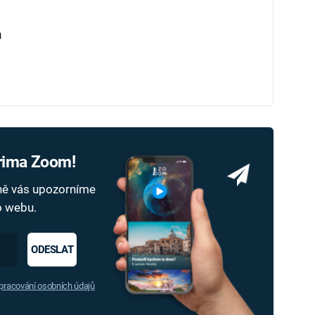
a
Prima Zoom!
dně vás upozorníme
ho webu.
ODESLAT
racování osobních údajů