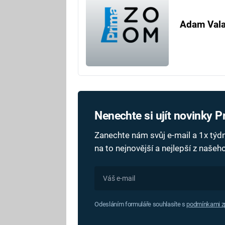
Adam Val
Nenechte si ujít novinky 
Zanechte nám svůj e-mail a 1x tý
na to nejnovější a nejlepší z naše
Odesláním formuláře souhlasíte s
podmínkami zp