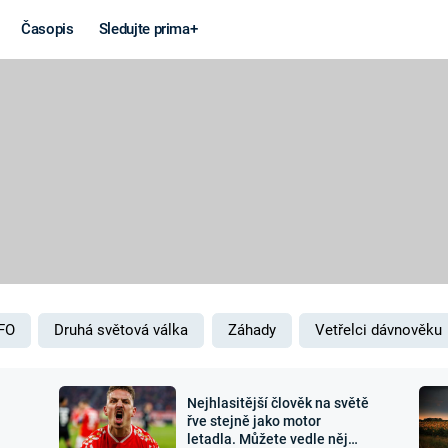
Časopis
Sledujte prima+
Věda a
Války
technika
STUDENÁ V
KORONAVIRUS
VÁLKA VE
VIETNAMU
VESMÍR
VÁLEČNÉ FI
MARS
SERIÁLY
FO
Druhá světová válka
Záhady
Vetřelci dávnověku
Nejhlasitější člověk na světě
Záhady a
Zajímav
řve stejně jako motor
letadla. Můžete vedle něj
konspirace