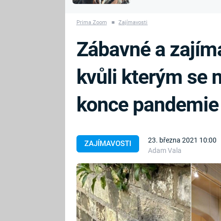
MARIE TEREZIE
vyhynuli
ADOLF HITLER
NAPOLEON
Prima Zoom
■
Zajímavosti
BONAPARTE
ATENTÁT NA
Zábavné a zajím
REINHARDA
BRITSKÁ
HEYDRICHA
KRÁLOVSKÁ
kvůli kterým se
RODINA
PRVNÍ SVĚTOVÁ
VÁLKA
konce pandemie
23. března 2021 10:00
ZAJÍMAVOSTI
Adam Vala