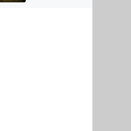
US
tornádem
RSUS
ZE A