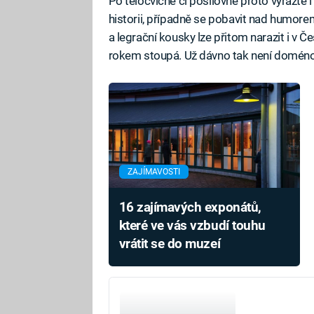
Po tělocvičně či posilovně proto vyrazte 
historii, případně se pobavit nad humore
a legrační kousky lze přitom narazit i v Č
rokem stoupá. Už dávno tak není doménou
ZAJÍMAVOSTI
16 zajímavých exponátů,
které ve vás vzbudí touhu
vrátit se do muzeí