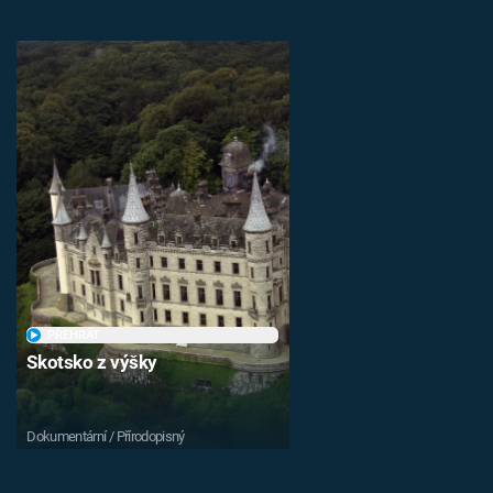
PŘEHRÁT
Skotsko z výšky
Dokumentární / Přírodopisný