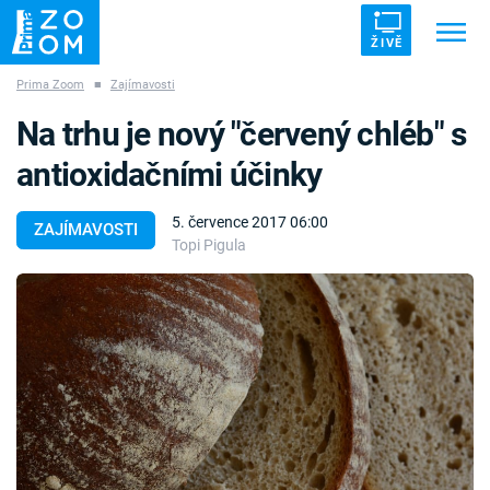
ŽIVĚ
Prima Zoom
■
Zajímavosti
Trendy:
ZRÁDCI
UFO
DRUHÁ SVĚTOVÁ VÁLKA
Na trhu je nový "červený chléb" s
ZÁHADY
VETŘELCI DÁVNOVĚKU
antioxidačními účinky
5. července 2017 06:00
ZAJÍMAVOSTI
Topi Pigula
Témata
Témata
Pořady
TV Program