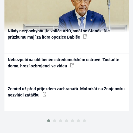
Nikdy nezpochybňujte voliče ANO, smál se Staněk. Dle
průzkumu mají za lídra opozice Babiše
Nebezpečí na oblíbeném středomořském ostrově: Zůstaňte
doma, hrozí ozbrojenci ve videu
Zemřel už před příjezdem záchranářů. Motorkář na Znojemsku
nezvládl zatáčku