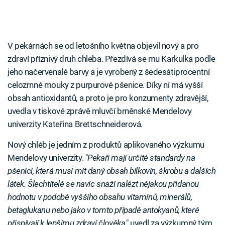
V pekárnách se od letošního května objevil nový a pro
zdraví příznivý druh chleba. Přezdívá se mu Karkulka podle
jeho načervenalé barvy a je vyrobený z šedesátiprocentní
celozrnné mouky z purpurové pšenice. Díky ní má vyšší
obsah antioxidantů, a proto je pro konzumenty zdravější,
uvedla v tiskové zprávě mluvčí brněnské Mendelovy
univerzity Kateřina Brettschneiderová.
Nový chléb je jedním z produktů aplikovaného výzkumu
Mendelovy univerzity. "
Pekaři mají určité standardy na
pšenici, která musí mít daný obsah bílkovin, škrobu a dalších
látek. Šlechtitelé se navíc snaží nalézt nějakou přidanou
hodnotu v podobě vyššího obsahu vitamínů, minerálů,
betaglukanu nebo jako v tomto případě antokyanů, které
přispívají k lepšímu zdraví člověka
," uvedl za výzkumný tým