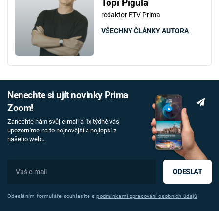
Topi Pigula
redaktor FTV Prima
VŠECHNY ČLÁNKY AUTORA
Nenechte si ujít novinky Prima
Zoom!
Zanechte nám svůj e-mail a 1x týdně vás
upozorníme na to nejnovější a nejlepší z
našeho webu.
ODESLAT
Odesláním formuláře souhlasíte s
podmínkami zpracování osobních údajů