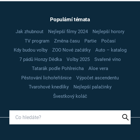
Populární témata
Jak zhubnout
Nejlepší filmy 2024
Nejlepší horory
TV program
Změna času
Partie
Počasí
Kdy budou volby
ZOO Nové začátky
Auto – katalog
7 pádů Honzy Dědka
Volby 2025
Svařené víno
Tatarák podle Pohlreicha
Aloe vera
Pěstování lichořeřišnice
Výpočet ascendentu
Tvarohové knedlíky
Nejlepší palačinky
Švestkový koláč