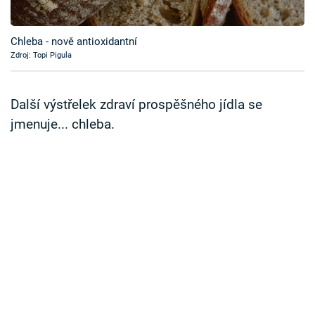
Časopis
Chleba - nově antioxidantní
Sledujte prima+
Zdroj: Topi Pigula
Přihlášení
Další výstřelek zdraví prospěšného jídla se
jmenuje... chleba.
Sledujte nás