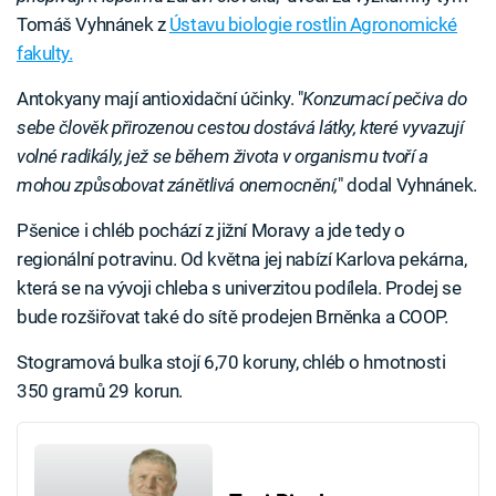
Tomáš Vyhnánek z
Ústavu biologie rostlin Agronomické
fakulty.
Antokyany mají antioxidační účinky. "
Konzumací pečiva do
sebe člověk přirozenou cestou dostává látky, které vyvazují
volné radikály, jež se během života v organismu tvoří a
mohou způsobovat zánětlivá onemocnění,
" dodal Vyhnánek.
Pšenice i chléb pochází z jižní Moravy a jde tedy o
regionální potravinu. Od května jej nabízí Karlova pekárna,
která se na vývoji chleba s univerzitou podílela. Prodej se
bude rozšiřovat také do sítě prodejen Brněnka a COOP.
Stogramová bulka stojí 6,70 koruny, chléb o hmotnosti
350 gramů 29 korun.