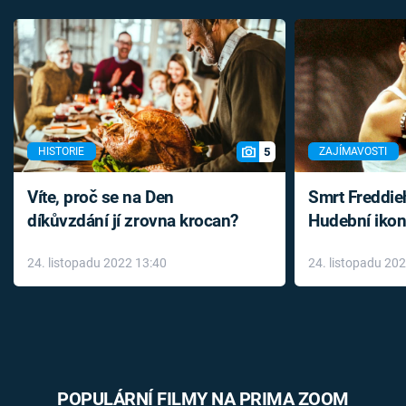
5
HISTORIE
ZAJÍMAVOSTI
Víte, proč se na Den
Smrt Freddie
díkůvzdání jí zrovna krocan?
Hudební ikon
až do konce 
24. listopadu 2022 13:40
24. listopadu 20
léky
POPULÁRNÍ FILMY NA PRIMA ZOOM