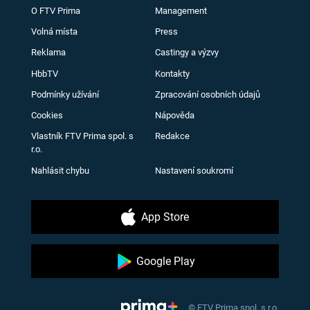
O FTV Prima
Management
Volná místa
Press
Reklama
Castingy a výzvy
HbbTV
Kontakty
Podmínky užívání
Zpracování osobních údajů
Cookies
Nápověda
Vlastník FTV Prima spol. s
Redakce
r.o.
Nahlásit chybu
Nastavení soukromí
App Store
Google Play
© FTV Prima spol. s r.o.