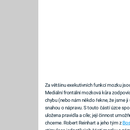
Za většinu exekutivních funkcí mozku js
Mediální frontální mozková kůra zodpoví
chybu (nebo nám někdo řekne, že jsme ji ud
snahou o nápravu. S touto částí úzce spolu
uložena pravidla a cíle; její činnost umo
chceme. Robert Reinhart a jeho tým z
Bos