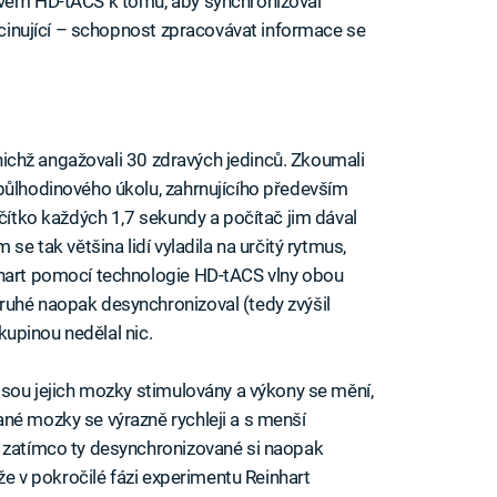
zvem HD-tACS k tomu, aby synchronizoval
ascinující – schopnost zpracovávat informace se
 nichž angažovali 30 zdravých jedinců. Zkoumali
půlhodinového úkolu, zahrnujícího především
ačítko každých 1,7 sekundy a počítač jim dával
se tak většina lidí vyladila na určitý rytmus,
nhart pomocí technologie HD-tACS vlny obou
ruhé naopak desynchronizoval (tedy zvýšil
skupinou nedělal nic.
jsou jejich mozky stimulovány a výkony se mění,
né mozky se výrazně rychleji a s menší
, zatímco ty desynchronizované si naopak
 že v pokročilé fázi experimentu Reinhart