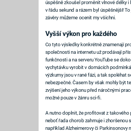
úspěšně zkoušel proměnit vlnové délky i
v řádu sekund a rázem byl úspěšnější! To
závěry můžeme ocenit my všichni.
Vyšší výkon pro každého
Co tyto výsledky konkrétně znamenají pr
společnosti na internetu už prodávají pří
funkčnosti a na serveru YouTube se dokon
vychytávku vyrobit v domácích podmínkách.
výzkumy jsou v rané fázi, a tak spoléhat 
nebezpečné. Časem by však mohly být te
zvýšení jeho výkonu před náročnými prac
možné pouze v žánru sci-fi.
A nutno doplnit, že profitovat z takového
neboť řada chorob zahrnuje i zhoršenou s
například Alzheimerovy či Parkinsonovy n