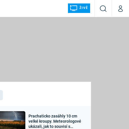
ŽIVĚ
Vyhledávání
Můj p
Prima+
ÁLKA
CNN Prima NEWS
Prima FRESH
Prima LIVING
LMY A
Prima Ženy
Prima LAJK
Prachaticko zasáhly 10 cm
osti
velké kroupy. Meteorologové
Sledujte nás
ukázali, jak to souvisí s