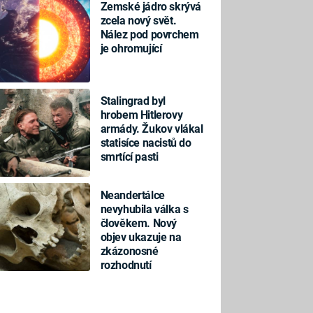
Zemské jádro skrývá
zcela nový svět.
Nález pod povrchem
je ohromující
Stalingrad byl
hrobem Hitlerovy
armády. Žukov vlákal
statisíce nacistů do
smrtící pasti
Neandertálce
nevyhubila válka s
člověkem. Nový
objev ukazuje na
zkázonosné
rozhodnutí