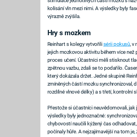
stimulace jednotlivých částí mozku s ná
kolísání vln mezi nimi. A výsledky byly f
výrazně zvýšila.
Hry s mozkem
Reinhart s kolegy vytvořili
sérii pokusů
, v
jejich mozkovou aktivitu během více než 
proces učení. Účastníci měli stisknout tl
zpětnou vazbu, zdali se to podařilo. Časem 
který dokázala držet. Jedné skupině Rei
zmíněných částí mozku synchronizoval, d
rozdílné vlnové délky) a s třetí, kontrolní 
Přestože si účastníci neuvědomovali, jak 
výsledky byly jednoznačné: synchronizova
chybovostí naučili kýžený čas odhadovat
počínaly hůře. A nejzajímavější na tom je,