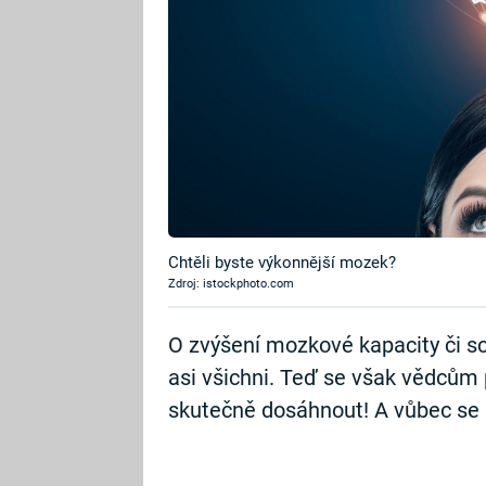
Chtěli byste výkonnější mozek?
Zdroj: istockphoto.com
O zvýšení mozkové kapacity či s
asi všichni. Teď se však vědcům p
skutečně dosáhnout! A vůbec se 