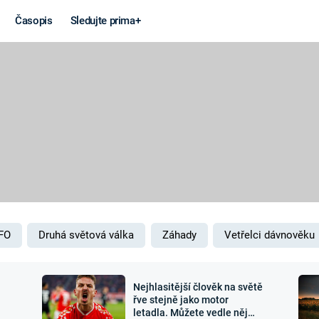
Časopis
Sledujte prima+
Věda a
Války
technika
STUDENÁ V
KORONAVIRUS
VÁLKA VE
VIETNAMU
VESMÍR
VÁLEČNÉ FI
MARS
SERIÁLY
FO
Druhá světová válka
Záhady
Vetřelci dávnověku
Nejhlasitější člověk na světě
Záhady a
Zajímav
řve stejně jako motor
letadla. Můžete vedle něj
konspirace