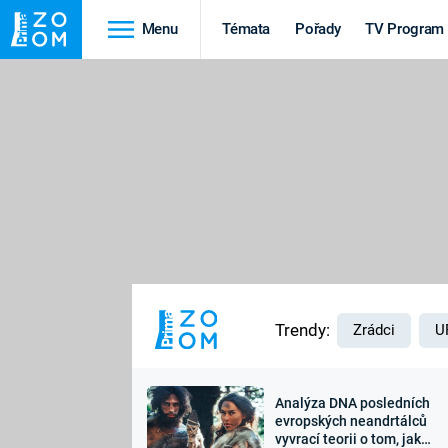
Menu
Témata
Pořady
TV Program
Cestování
Historie
HRADY A ZÁMKY
VIKINGOVÉ
HEDVÁBNÁ STEZKA
EPIDEMIE A
PANDEMIE
PŘÍRODA
STAROVĚKÝ EGYPT
Trendy:
Zrádci
U
Analýza DNA posledních
Druhá
Výročí
evropských neandrtálců
vyvrací teorii o tom, jak
světová válka