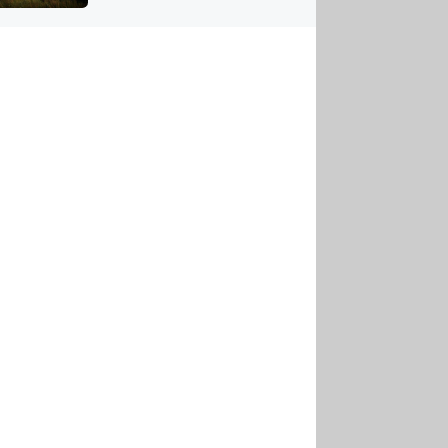
US
tornádem
RSUS
ZE A