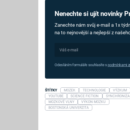
Nenechte si ujít novinky 
Zanechte nám svůj e-mail a 1x tý
na to nejnovější a nejlepší z naše
Odesláním formuláře souhlasíte s
podmínkami zp
ŠTÍTKY
MOZEK
TECHNOLOGIE
VÝZKUM
YOUTUBE
SCIENCE FICTION
SYNCHRONIZA
MOZKOVÉ VLNY
VÝKON MOZKU
BOSTONSKÁ UNIVERZITA