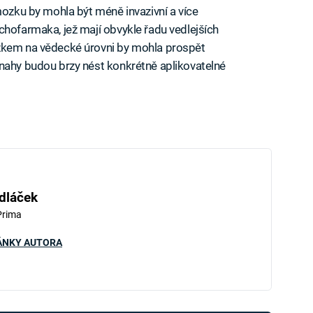
mozku by mohla být méně invazivní a více
chofarmaka, jež mají obvykle řadu vedlejších
ozkem na vědecké úrovni by mohla prospět
snahy budou brzy nést konkrétně aplikovatelné
dláček
Prima
ÁNKY AUTORA