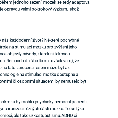
 během jednoho sezení; mozek se tedy adaptoval
 je opravdu velmi pokrokový výzkum, jehož
o náš každodenní život? Některé pochybné
stroje na stimulaci mozku pro zvýšení jeho
ce objevily návody, kterak si takovou
 Reinhart i další odborníci však varují, že
se na tato zaručená řešení může být až
chnologie na stimulaci mozku dostupné a
ovními či osobními situacemi by nemuselo být
 pokroku by mohli i psychicky nemocní pacienti,
ynchronizaci různých částí mozku. To se týká
emoci, ale také úzkostí, autismu, ADHD či