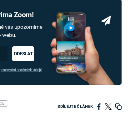
Prima Zoom!
dně vás upozorníme
ho webu.
ODESLAT
racování osobních údajů
CE
SDÍLEJTE ČLÁNEK