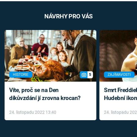
NÁVRHY PRO VÁS
5
HISTORIE
ZAJÍMAVOSTI
Víte, proč se na Den
Smrt Freddie
díkůvzdání jí zrovna krocan?
Hudební ikon
až do konce 
24. listopadu 2022 13:40
24. listopadu 20
léky