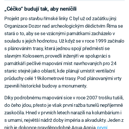
„Céčko“ budují tak, aby neničili
Projekt pro stavbu římské linky C byl už od začátku jiný.
Organizace Dozor nad archeologickým dědictvím Říma se
stará o to, aby se se vzácnými památkami zacházelo v
souladu s jejich hodnotou. Už když se v roce 1999 začínalo
s plánováním trasy, která jednou spojí předměstí se
slavným Koloseem, provedli inženýři ve spolupráci s
památkáři pečlivé mapování míst navrhovaných pro 24
stanic stejně jako oblastí, kde plánují umístit ventilační
průduchy celé 19kilometrové trasy. Pod plánovanými vrty
zpevnili historické budovy a monumenty.
Díky podrobnému mapování sice v roce 2007 trošku tušili,
do čeho jdou, přesto je však první ražba tunelů nepříjemně
zaskočila. Hned v prvních letech narazili na kolumbárium i
s urnami, největší nádrž doby impéria a akvadukty. Jeden z
nich je dokonce pravděpodobně Aqua Appia,
první