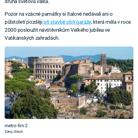
druhá světová válka.
Pozor na vzácné památky si Italové nedávali ani o
půlstoletí později
při stavbě obří garáže
, která měla v roce
2000 posloužit návštěvníkům Velkého jubilea ve
Vatikánských zahradách.
metro řím 2
Zdroj: iStock