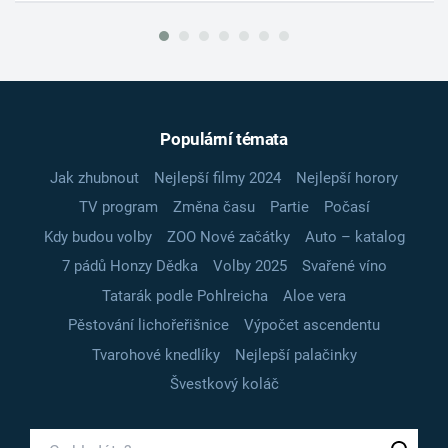
Populární témata
Jak zhubnout
Nejlepší filmy 2024
Nejlepší horory
TV program
Změna času
Partie
Počasí
Kdy budou volby
ZOO Nové začátky
Auto – katalog
7 pádů Honzy Dědka
Volby 2025
Svařené víno
Tatarák podle Pohlreicha
Aloe vera
Pěstování lichořeřišnice
Výpočet ascendentu
Tvarohové knedlíky
Nejlepší palačinky
Švestkový koláč