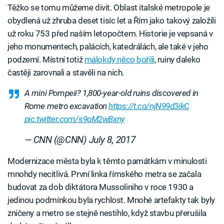
Těžko se tomu můžeme divit. Oblast italské metropole je
obydlená už zhruba deset tisíc let a Řím jako takový založili
už roku 753 před naším letopočtem. Historie je vepsaná v
jeho monumentech, palácích, katedrálách, ale také v jeho
podzemí. Místní totiž
málokdy něco bořili
, ruiny daleko
častěji zarovnali a stavěli na nich.
A mini Pompeii? 1,800-year-old ruins discovered in
Rome metro excavation
https://t.co/njN99d3ikC
pic.twitter.com/s9oM2wBxny
— CNN (@CNN)
July 8, 2017
Modernizace města byla k těmto památkám v minulosti
mnohdy necitlivá. První linka římského metra se začala
budovat za dob diktátora Mussoliniho v roce 1930 a
jedinou podmínkou byla rychlost. Mnohé artefakty tak byly
zničeny a metro se stejně nestihlo, když stavbu přerušila