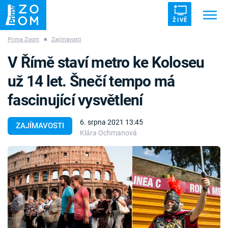
ŽIVĚ
Prima Zoom
■
Zajímavosti
Trendy:
ZRÁDCI
UFO
DRUHÁ SVĚTOVÁ VÁLKA
V Římě staví metro ke Koloseu
ZÁHADY
VETŘELCI DÁVNOVĚKU
už 14 let. Šnečí tempo má
fascinující vysvětlení
6. srpna 2021 13:45
ZAJÍMAVOSTI
Klára Ochmanová
Témata
Témata
Pořady
TV Program