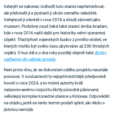
Inženýři se nakonec rozhodli tuto stanici nepřemisťovat,
ale překreslit ji a postavit ji okolo cenného naleziště.
Veřejnosti ji otevřeli v roce 2018 a slouží zároveň jako
muzeum. Podobný osud čeká také stanici Amba Aradam,
kde v roce 2016 našli další pro historiky velmi významný
objekt: Třiačtyřicet vojenských budov z prvního století, ve
kterých mohlo být svého času ubytováno až 200 římských
vojáků. O kus dál a o dva roky později objevili také
zbytky
nádherné vily velitele armády.
Není proto divu, že se dokončení celého projektu neustále
posouvá. V současnosti ty nejoptimističtější předpovědi
hovoří o roce 2024, a to místní autority kvůli
našponovanému rozpočtu škrtly původně plánovaný
velkolepý komplex konečné stanice u Kolosea. Odpovědět
na otázku, jestli se tento termín podaří splnit, ale nikdo s
jistotou nemůže.