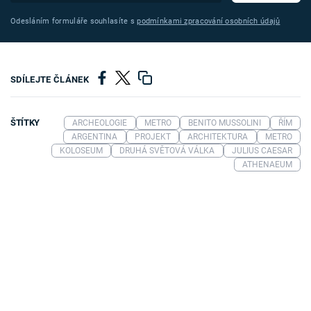
Odesláním formuláře souhlasíte s
podmínkami zpracování osobních údajů
SDÍLEJTE ČLÁNEK
ŠTÍTKY
ARCHEOLOGIE
METRO
BENITO MUSSOLINI
ŘÍM
ARGENTINA
PROJEKT
ARCHITEKTURA
METRO
KOLOSEUM
DRUHÁ SVĚTOVÁ VÁLKA
JULIUS CAESAR
ATHENAEUM