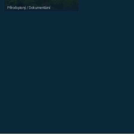
Přírodopisný / Dokumentární