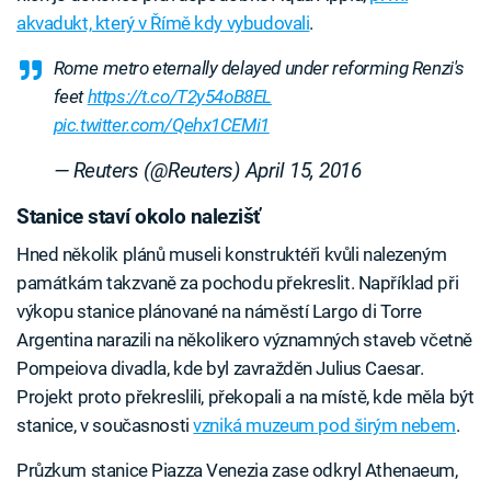
akvadukt, který v Římě kdy vybudovali
.
Rome metro eternally delayed under reforming Renzi's
feet
https://t.co/T2y54oB8EL
pic.twitter.com/Qehx1CEMi1
— Reuters (@Reuters)
April 15, 2016
Stanice staví okolo nalezišť
Hned několik plánů museli konstruktéři kvůli nalezeným
památkám takzvaně za pochodu překreslit. Například při
výkopu stanice plánované na náměstí Largo di Torre
Argentina narazili na několikero významných staveb včetně
Pompeiova divadla, kde byl zavražděn Julius Caesar.
Projekt proto překreslili, překopali a na místě, kde měla být
stanice, v současnosti
vzniká muzeum pod širým nebem
.
Průzkum stanice Piazza Venezia zase odkryl Athenaeum,