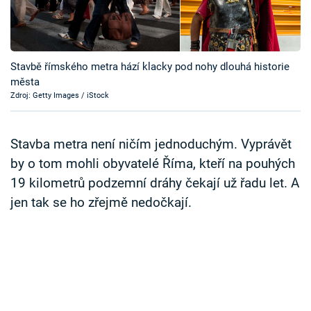
Časopis
Sledujte prima+
Stavbě římského metra hází klacky pod nohy dlouhá historie
města
Přihlášení
Zdroj: Getty Images / iStock
Sledujte nás
Stavba metra není ničím jednoduchým. Vyprávět
by o tom mohli obyvatelé Říma, kteří na pouhých
19 kilometrů podzemní dráhy čekají už řadu let. A
jen tak se ho zřejmě nedočkají.