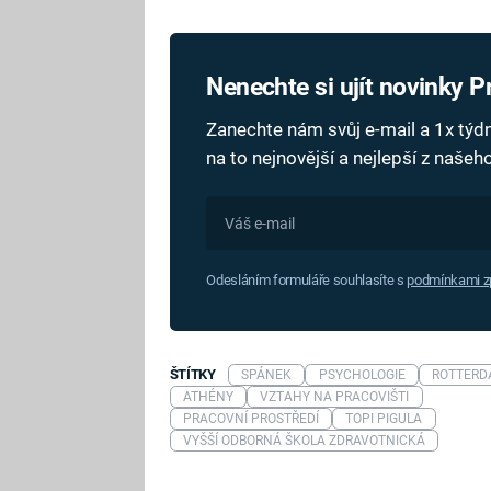
Nenechte si ujít novinky 
Zanechte nám svůj e-mail a 1x tý
na to nejnovější a nejlepší z naše
Odesláním formuláře souhlasíte s
podmínkami zp
ŠTÍTKY
SPÁNEK
PSYCHOLOGIE
ROTTERD
ATHÉNY
VZTAHY NA PRACOVIŠTI
PRACOVNÍ PROSTŘEDÍ
TOPI PIGULA
VYŠŠÍ ODBORNÁ ŠKOLA ZDRAVOTNICKÁ