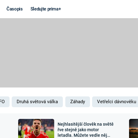
Časopis
Sledujte prima+
Věda a
Války
technika
STUDENÁ V
KORONAVIRUS
VÁLKA VE
VIETNAMU
VESMÍR
VÁLEČNÉ FI
MARS
SERIÁLY
FO
Druhá světová válka
Záhady
Vetřelci dávnověku
Nejhlasitější člověk na světě
Záhady a
Zajímav
řve stejně jako motor
letadla. Můžete vedle něj
konspirace