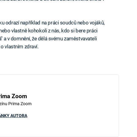
u odrazí například na práci soudců nebo vojáků,
nebo vlastně kohokoli z nás, kdo si bere práci
vá" a v domnění, že dělá svému zaměstvavateli
o vlastním zdraví.
rima Zoom
zínu Prima Zoom
ÁNKY AUTORA