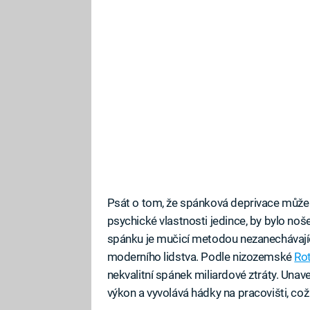
Psát o tom, že spánková deprivace může
psychické vlastnosti jedince, by bylo noš
spánku je mučicí metodou nezanechávající
moderního lidstva. Podle nizozemské
Ro
nekvalitní spánek miliardové ztráty. Unav
výkon a vyvolává hádky na pracovišti, což 