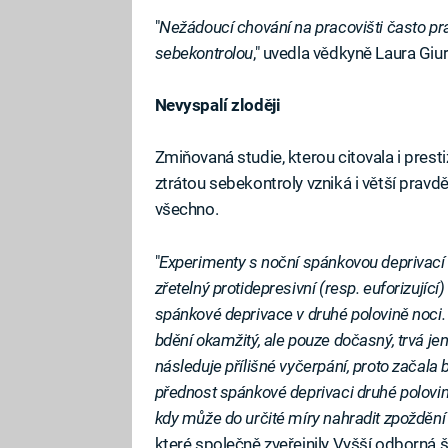
"
Nežádoucí chování na pracovišti často pr
sebekontrolou
," uvedla vědkyně Laura Gi
Nevyspalí zloději
Zmiňovaná studie, kterou citovala i prest
ztrátou sebekontroly vzniká i větší pravd
všechno.
"
Experimenty s noční spánkovou deprivací u
zřetelný protidepresivní (resp. euforizujíc
spánkové deprivace v druhé polovině noci
bdění okamžitý, ale pouze dočasný, trvá je
následuje přílišné vyčerpání, proto začala 
přednost spánkové deprivaci druhé poloviny
kdy může do určité míry nahradit zpoždění
které společně zveřejnily Vyšší odborná š