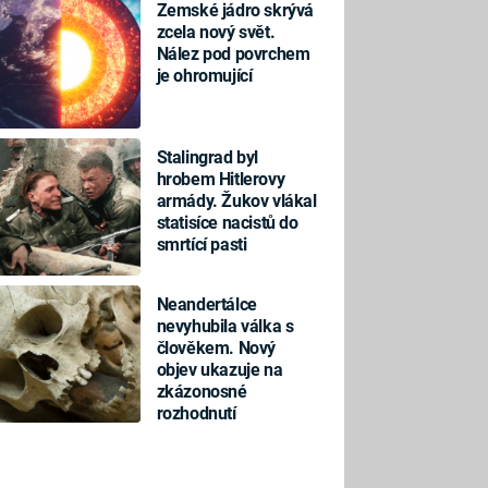
Zemské jádro skrývá
zcela nový svět.
Nález pod povrchem
je ohromující
Stalingrad byl
hrobem Hitlerovy
armády. Žukov vlákal
statisíce nacistů do
smrtící pasti
Neandertálce
nevyhubila válka s
člověkem. Nový
objev ukazuje na
zkázonosné
rozhodnutí