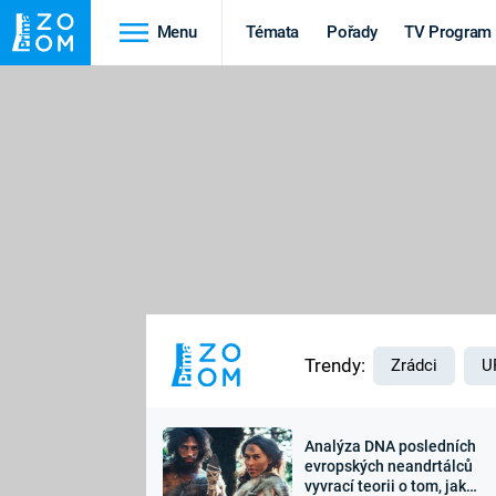
Menu
Témata
Pořady
TV Program
Cestování
Historie
HRADY A ZÁMKY
VIKINGOVÉ
HEDVÁBNÁ STEZKA
EPIDEMIE A
PANDEMIE
PŘÍRODA
STAROVĚKÝ EGYPT
Trendy:
Zrádci
U
Analýza DNA posledních
Druhá
Výročí
evropských neandrtálců
vyvrací teorii o tom, jak
světová válka