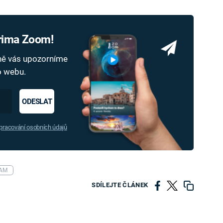
Prima Zoom!
dně vás upozorníme
ho webu.
ODESLAT
racování osobních údajů
AM
SDÍLEJTE ČLÁNEK