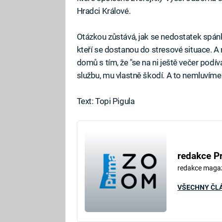
Hradci Králové.
Otázkou zůstává, jak se nedostatek spánk
kteří se dostanou do stresové situace. A 
domů s tím, že "se na ni ještě večer podí
službu, mu vlastně škodí. A to nemluvíme 
Text: Topi Pigula
redakce P
redakce maga
VŠECHNY ČL