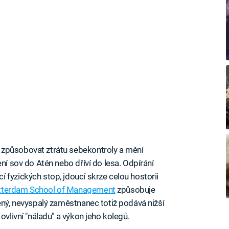
 způsobovat ztrátu sebekontroly a mění
ení sov do Atén nebo dříví do lesa. Odpírání
 fyzických stop, jdoucí skrze celou hostorii
tterdam School of Management
způsobuje
ený, nevyspalý zaměstnanec totiž podává nižší
ovlivní "náladu" a výkon jeho kolegů.