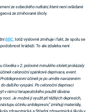
amení ze sobeckého nutkání, které není ovládané
urgeová ze zmiňované školy.
ižní
BBC,
totiž výslovně zmiňuje i fakt, že spolu se
ěpodobnost krádeží. To ale zdaleka není
 člověka v 2. polovině minulého století prokázaly
í) účinek celonoční spánkové deprivace, event.
. Protidepresivní účinek je po uměle navozeném
n do dalšího vyspání. Po celonoční deprivaci
být v rámci terapeutického použití dávána
 noci. Je možné ji využít při těžkých depresích,
 nástupu účinku antidepresiv,"
zmiňují materiály,
kola zdravotnická a Střední zdravotnická škola v