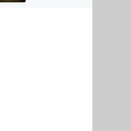
US
tornádem
RSUS
ZE A