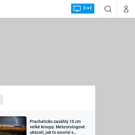
ŽIVĚ
Vyhledávání
Můj p
Prima+
ÁLKA
CNN Prima NEWS
Prima FRESH
Prima LIVING
LMY A
Prima Ženy
Prima LAJK
Prachaticko zasáhly 10 cm
osti
velké kroupy. Meteorologové
Sledujte nás
ukázali, jak to souvisí s