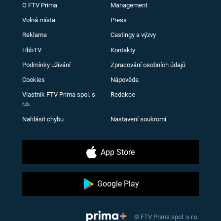
O FTV Prima
Management
Volná místa
Press
Reklama
Castingy a výzvy
HbbTV
Kontakty
Podmínky užívání
Zpracování osobních údajů
Cookies
Nápověda
Vlastník FTV Prima spol. s
Redakce
r.o.
Nahlásit chybu
Nastavení soukromí
App Store
Google Play
© FTV Prima spol. s r.o.