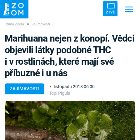
ŽIVĚ
Prima Zoom
■
Zajímavosti
Trendy:
ZRÁDCI
UFO
DRUHÁ SVĚTOVÁ VÁLKA
Marihuana nejen z konopí. Vědci
ZÁHADY
VETŘELCI DÁVNOVĚKU
objevili látky podobné THC
i v rostlinách, které mají své
příbuzné i u nás
Témata
7. listopadu 2018 06:00
ZAJÍMAVOSTI
Topi Pigula
Témata
Pořady
TV Program