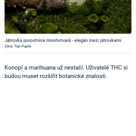
Časopis
Sledujte prima+
Přihlášení
Játrovka porostnice mnohotvará - elegán mezi játrovkami
Zdroj: Topi Pigula
Sledujte nás
Konopí a marihuana už nestačí. Uživatelé THC si
budou muset rozšířit botanické znalosti.