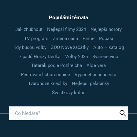
Populární témata
Jak zhubnout
Nejlepší filmy 2024
Nejlepší horory
TV program
Změna času
Partie
Počasí
Kdy budou volby
ZOO Nové začátky
Auto – katalog
7 pádů Honzy Dědka
Volby 2025
Svařené víno
Tatarák podle Pohlreicha
Aloe vera
Pěstování lichořeřišnice
Výpočet ascendentu
Tvarohové knedlíky
Nejlepší palačinky
Švestkový koláč