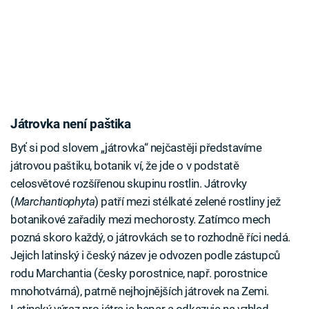
Játrovka není paštika
Byť si pod slovem „játrovka“ nejčastěji představíme
játrovou paštiku, botanik ví, že jde o v podstatě
celosvětové rozšířenou skupinu rostlin. Játrovky
(
Marchantiophyta
) patří mezi stélkaté zelené rostliny jež
botanikové zařadily mezi mechorosty. Zatímco mech
pozná skoro každý, o játrovkách se to rozhodně říci nedá.
Jejich latinský i český název je odvozen podle zástupců
rodu Marchantia (česky porostnice, např. porostnice
mnohotvárná), patrně nejhojnějších játrovek na Zemi.
Latinský výraz pro játra je hepar a odkazuje na vzhled