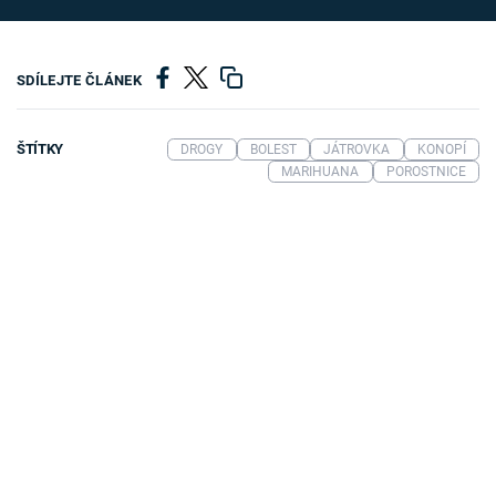
SDÍLEJTE ČLÁNEK
ŠTÍTKY
DROGY
BOLEST
JÁTROVKA
KONOPÍ
MARIHUANA
POROSTNICE