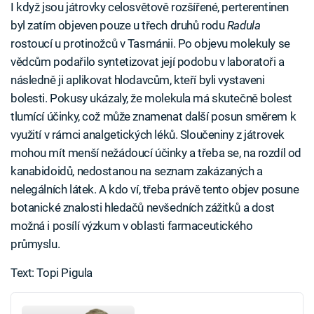
I když jsou játrovky celosvětově rozšířené, perterentinen
byl zatím objeven pouze u třech druhů rodu
Radula
rostoucí u protinožců v Tasmánii. Po objevu molekuly se
vědcům podařilo syntetizovat její podobu v laboratoři a
následně ji aplikovat hlodavcům, kteří byli vystaveni
bolesti. Pokusy ukázaly, že molekula má skutečně bolest
tlumící účinky, což může znamenat další posun směrem k
využití v rámci analgetických léků. Sloučeniny z játrovek
mohou mít menší nežádoucí účinky a třeba se, na rozdíl od
kanabidoidů, nedostanou na seznam zakázaných a
nelegálních látek. A kdo ví, třeba právě tento objev posune
botanické znalosti hledačů nevšedních zážitků a dost
možná i posílí výzkum v oblasti farmaceutického
průmyslu.
Text: Topi Pigula