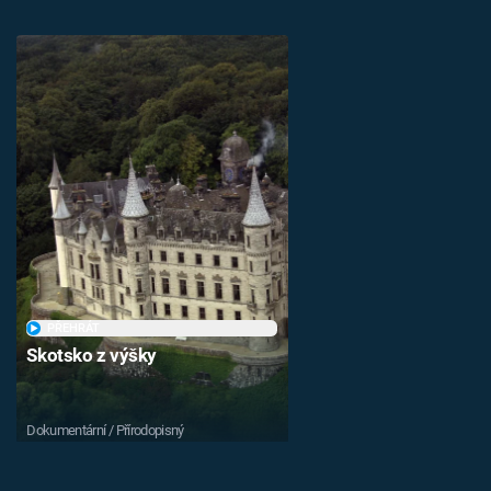
PŘEHRÁT
Skotsko z výšky
Dokumentární / Přírodopisný