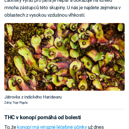
mnoha zástupců této skupiny. U nás je najdete zejména v
oblastech z vysokou vzdušnou vlhkostí.
Játrovka z indického Haridwaru
Zdroj: Topi Pigula
THC v konopí pomáhá od bolesti
To, že
konopí má výrazné léčebné účinky
už dnes