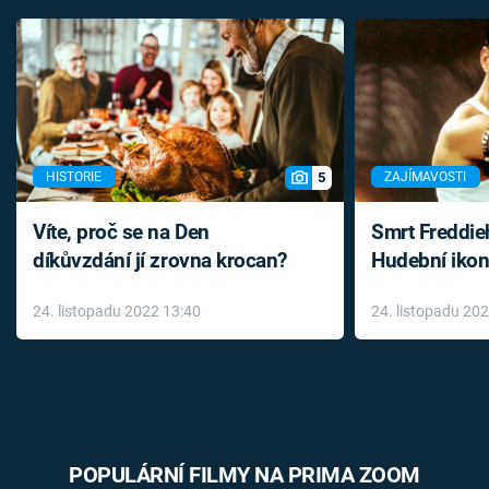
5
HISTORIE
ZAJÍMAVOSTI
Víte, proč se na Den
Smrt Freddie
díkůvzdání jí zrovna krocan?
Hudební ikon
až do konce 
24. listopadu 2022 13:40
24. listopadu 20
léky
POPULÁRNÍ FILMY NA PRIMA ZOOM