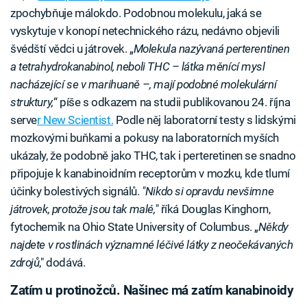
zpochybňuje málokdo. Podobnou molekulu, jaká se
vyskytuje v konopí netechnického rázu, nedávno objevili
švédští vědci u játrovek. „
Molekula nazývaná perterentinen
a tetrahydrokanabinol, neboli THC – látka měnící mysl
nacházející se v marihuaně –, mají podobné molekulární
struktury,
“ píše s odkazem na studii publikovanou 24. října
serve
r New Scientist.
Podle něj laboratorní testy s lidskými
mozkovými buňkami a pokusy na laboratorních myších
ukázaly, že podobně jako THC, tak i perteretinen se snadno
připojuje k kanabinoidním receptorům v mozku, kde tlumí
účinky bolestivých signálů.
"Nikdo si opravdu nevšimne
játrovek, protože jsou tak malé,
" říká Douglas Kinghorn,
fytochemik na Ohio State University of Columbus. „
Někdy
najdete v rostlinách významné léčivé látky z neočekávaných
zdrojů
," dodává.
Zatím u protinožců. Našinec má zatím kanabinoidy