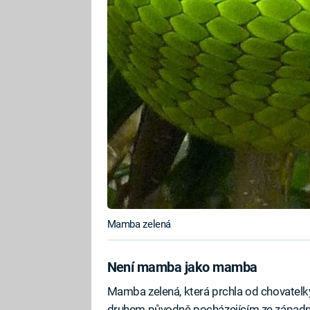
Mamba zelená
Není mamba jako mamba
Mamba zelená, která prchla od chovatelk
druhem původně pocházejícím ze západní 