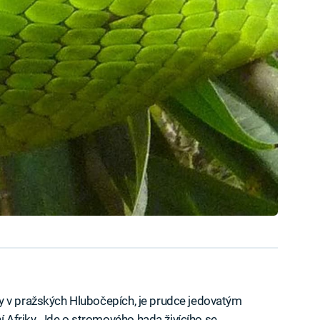
y v pražských Hlubočepích, je prudce jedovatým
Afriky. Jde o stromového hada živícího se