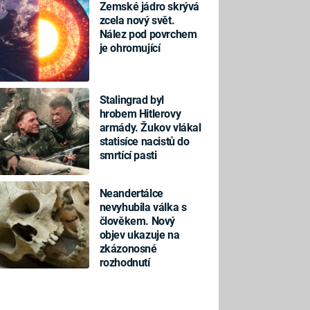
Zemské jádro skrývá
zcela nový svět.
Nález pod povrchem
je ohromující
Stalingrad byl
hrobem Hitlerovy
armády. Žukov vlákal
statisíce nacistů do
smrtící pasti
Neandertálce
nevyhubila válka s
člověkem. Nový
objev ukazuje na
zkázonosné
rozhodnutí