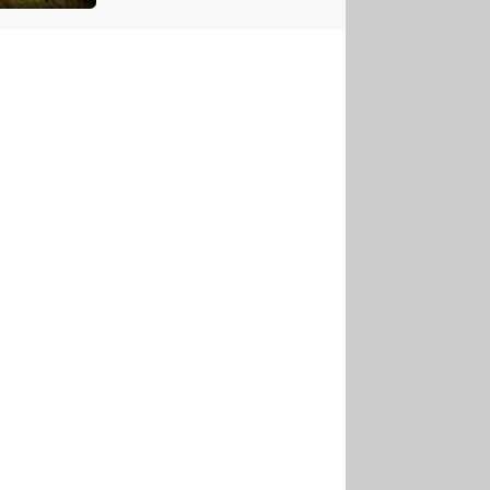
US
tornádem
RSUS
ZE A