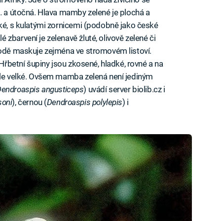
á… a útočná. Hlava mamby zelené je plochá a
lké, s kulatými zornicemi (podobně jako české
zbarvení je zelenavě žluté, olivově zelené či
rodě maskuje zejména ve stromovém listoví.
 Hřbetní šupiny jsou zkosené, hladké, rovné a na
ykle velké. Ovšem mamba zelená není jediným
endroaspis angusticeps
) uvádí server biolib.cz i
soni
), černou (
Dendroaspis polylepis
) i