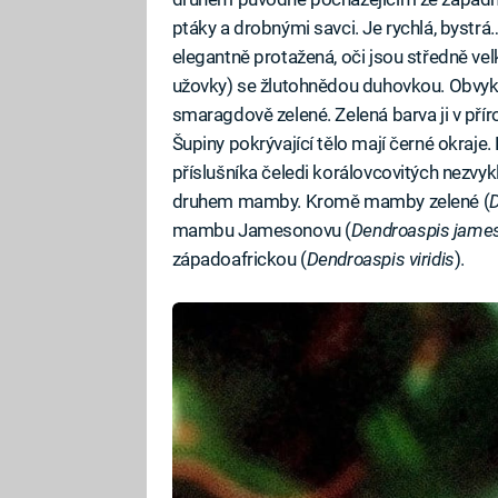
ptáky a drobnými savci. Je rychlá, bystr
elegantně protažená, oči jsou středně ve
užovky) se žlutohnědou duhovkou. Obvyklé 
smaragdově zelené. Zelená barva ji v pří
Šupiny pokrývající tělo mají černé okraje.
příslušníka čeledi korálovcovitých nezv
druhem mamby. Kromě mamby zelené (
D
mambu Jamesonovu (
Dendroaspis jame
západoafrickou (
Dendroaspis viridis
).