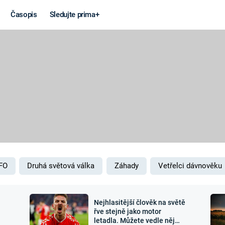
Časopis
Sledujte prima+
Věda a
Války
technika
STUDENÁ V
KORONAVIRUS
VÁLKA VE
VIETNAMU
VESMÍR
VÁLEČNÉ FI
MARS
SERIÁLY
FO
Druhá světová válka
Záhady
Vetřelci dávnověku
Nejhlasitější člověk na světě
Záhady a
Zajímav
řve stejně jako motor
letadla. Můžete vedle něj
konspirace