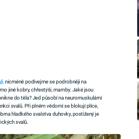
i,
nicméně podívejme se podrobněji na
imo jiné kobry, chřestýši, mamby. Jaké jsou
onikne do těla? Jed působí na neuromuskulární
kci svalů. Při plném vědomí se blokují plíce,
obrna hladkého svalstva duhovky, postižený je
ických svalů.