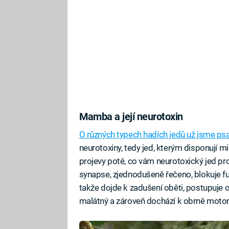
Mamba a její neurotoxin
O různých typech hadích jedů už jsme psal
neurotoxiny, tedy jed, kterým disponují m
projevy poté, co vám neurotoxický jed pr
synapse, zjednodušeně řečeno, blokuje fun
takže dojde k zadušení oběti, postupuje 
malátný a zároveň dochází k obrně motor