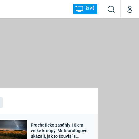
ŽIVĚ
Vyhledávání
Můj p
Prima+
ÁLKA
CNN Prima NEWS
Prima FRESH
Prima LIVING
LMY A
Prima Ženy
Prima LAJK
Prachaticko zasáhly 10 cm
osti
velké kroupy. Meteorologové
Sledujte nás
ukázali, jak to souvisí s