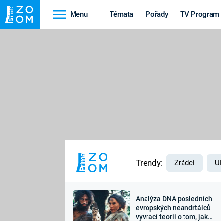
Menu
Témata
Pořady
TV Program
Cestování
Historie
HRADY A ZÁMKY
VIKINGOVÉ
HEDVÁBNÁ STEZKA
EPIDEMIE A
PANDEMIE
PŘÍRODA
STAROVĚKÝ EGYPT
Trendy:
Zrádci
U
Analýza DNA posledních
Druhá
Výročí
evropských neandrtálců
vyvrací teorii o tom, jak
světová válka