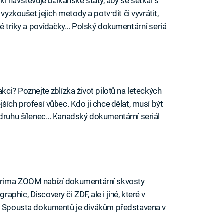
avštěvuje balkánské státy, aby se setkal s
vyzkoušet jejich metody a potvrdit či vyvrátit,
ké triky a povídačky… Polský dokumentární seriál
kci? Poznejte zblízka život pilotů na leteckých
ších profesí vůbec. Kdo ji chce dělat, musí být
 druhu šílenec… Kanadský dokumentární seriál
Prima ZOOM nabízí dokumentární skvosty
hic, Discovery či ZDF, ale i jiné, které v
e. Spousta dokumentů je divákům představena v