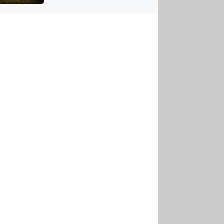
US
tornádem
RSUS
ZE A