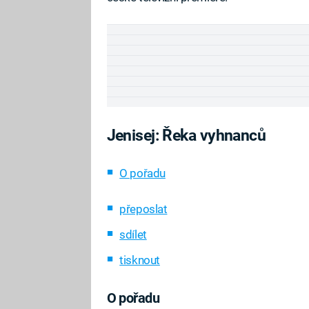
Jenisej: Řeka vyhnanců
O pořadu
přeposlat
sdílet
tisknout
O pořadu