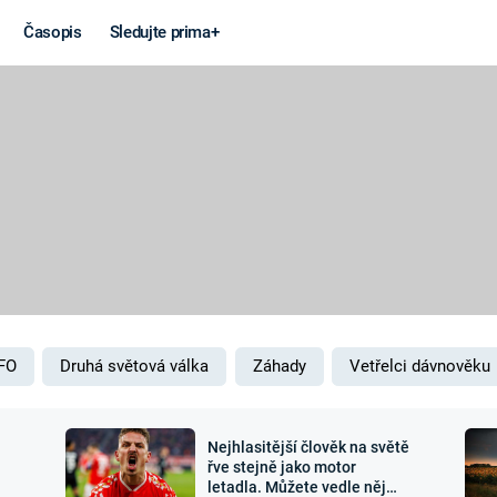
Časopis
Sledujte prima+
Věda a
Války
technika
STUDENÁ V
KORONAVIRUS
VÁLKA VE
VIETNAMU
VESMÍR
VÁLEČNÉ FI
MARS
SERIÁLY
FO
Druhá světová válka
Záhady
Vetřelci dávnověku
Nejhlasitější člověk na světě
Záhady a
Zajímav
řve stejně jako motor
letadla. Můžete vedle něj
konspirace