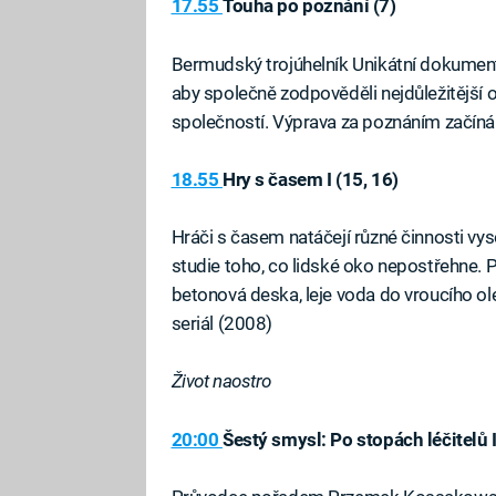
17.55
Touha po poznání (7)
Bermudský trojúhelník Unikátní dokumentá
aby společně zodpověděli nejdůležitější 
společností. Výprava za poznáním začín
18.55
Hry s časem I (15, 16)
Hráči s časem natáčejí různé činnosti v
studie toho, co lidské oko nepostřehne. Po
betonová deska, leje voda do vroucího o
seriál (2008)
Život naostro
20:00
Šestý smysl: Po stopách léčitelů I