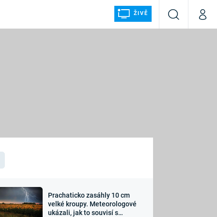
ŽIVĚ
Vyhledávání
Můj p
Prima+
ÁLKA
CNN Prima NEWS
Prima FRESH
Prima LIVING
LMY A
Prima Ženy
Prima LAJK
Prachaticko zasáhly 10 cm
osti
velké kroupy. Meteorologové
Sledujte nás
ukázali, jak to souvisí s