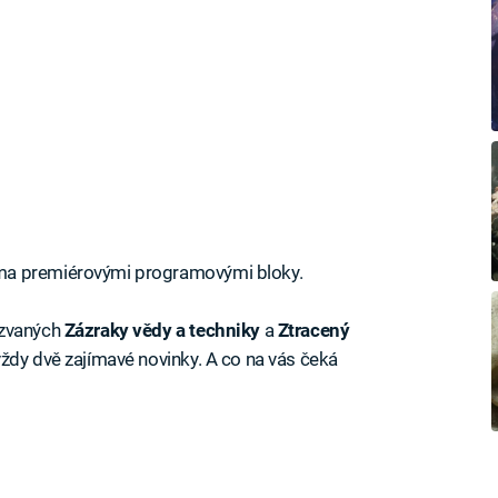
ma premiérovými programovými bloky.
azvaných
Zázraky vědy a techniky
a
Ztracený
vždy dvě zajímavé novinky. A co na vás čeká