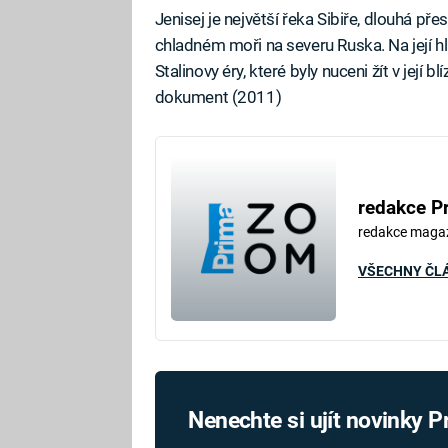
Jenisej je největší řeka Sibiře, dlouhá p
chladném moři na severu Ruska. Na její hla
Stalinovy éry, které byly nuceni žít v jej
dokument (2011)
redakce P
redakce maga
VŠECHNY ČL
Nenechte si ujít novinky 