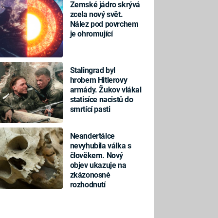
Zemské jádro skrývá
zcela nový svět.
Nález pod povrchem
je ohromující
Stalingrad byl
hrobem Hitlerovy
armády. Žukov vlákal
statisíce nacistů do
smrtící pasti
Neandertálce
nevyhubila válka s
člověkem. Nový
objev ukazuje na
zkázonosné
rozhodnutí