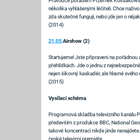
Průvodce pořadem Przemek Kossakowski n
několika vyhlášenými léčiteli. Chce naživo 
zda skutečně fungují, nebo jde jen o něja
(2014)
21.05
Airshow (2)
Startujeme! Jste připraveni na pořádnou a
přehlídkách. Jde o jednu z nejnebezpečněj
nejen šikovný kaskadér, ale hlavně svého
(2015)
Vysílací schéma
Programová skladba televizního kanálu 
především z produkce BBC, National Geograp
takové koncentraci nikde jinde nenajdet
české televizní premiéře.