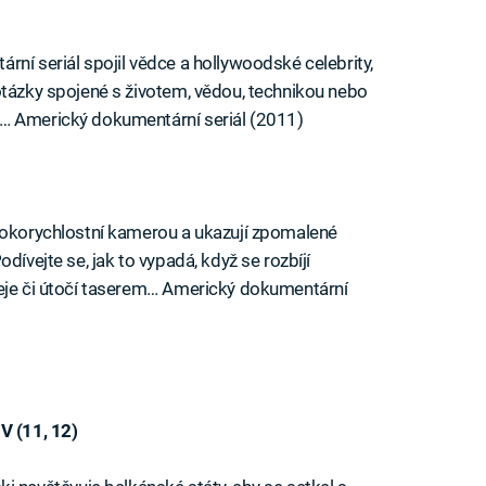
rní seriál spojil vědce a hollywoodské celebrity,
otázky spojené s životem, vědou, technikou nebo
á… Americký dokumentární seriál (2011)
ysokorychlostní kamerou a ukazují zpomalené
dívejte se, jak to vypadá, když se rozbíjí
leje či útočí taserem… Americký dokumentární
V (11, 12)