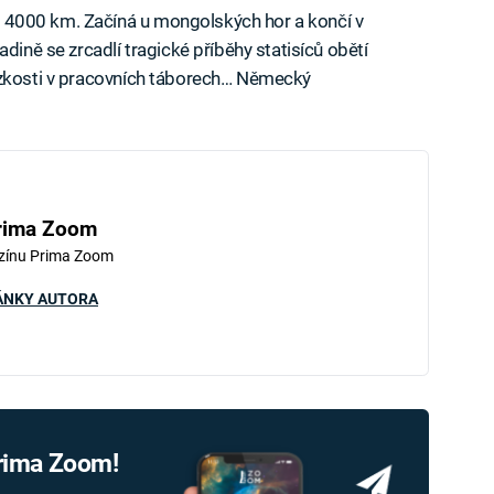
řes 4000 km. Začíná u mongolských hor a končí v
dině se zrcadlí tragické příběhy statisíců obětí
í blízkosti v pracovních táborech… Německý
rima Zoom
zínu Prima Zoom
ÁNKY AUTORA
Prima Zoom!