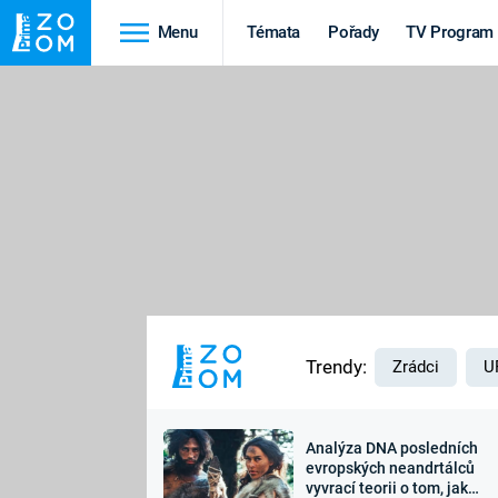
Menu
Témata
Pořady
TV Program
Cestování
Historie
HRADY A ZÁMKY
VIKINGOVÉ
HEDVÁBNÁ STEZKA
EPIDEMIE A
PANDEMIE
PŘÍRODA
STAROVĚKÝ EGYPT
Trendy:
Zrádci
U
Analýza DNA posledních
Druhá
Výročí
evropských neandrtálců
vyvrací teorii o tom, jak
světová válka