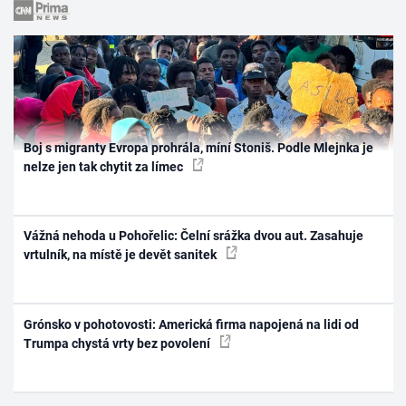
Boj s migranty Evropa prohrála, míní Stoniš. Podle Mlejnka je
nelze jen tak chytit za límec
Vážná nehoda u Pohořelic: Čelní srážka dvou aut. Zasahuje
vrtulník, na místě je devět sanitek
Grónsko v pohotovosti: Americká firma napojená na lidi od
Trumpa chystá vrty bez povolení