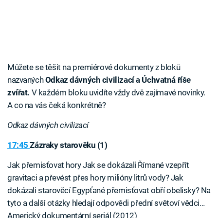
Můžete se těšit na premiérové dokumenty z bloků
nazvaných
Odkaz dávných civilizací a Úchvatná říše
zvířat.
V každém bloku uvidíte vždy dvě zajímavé novinky.
A co na vás čeká konkrétně?
Odkaz dávných civilizací
17:45
Zázraky starověku (1)
Jak přemisťovat hory Jak se dokázali Římané vzepřít
gravitaci a převést přes hory milióny litrů vody? Jak
dokázali starověcí Egypťané přemisťovat obří obelisky? Na
tyto a další otázky hledají odpovědi přední světoví vědci…
Americký dokumentární seriál (2012)