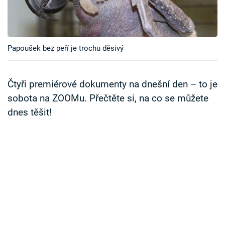
Časopis
Sledujte prima+
Papoušek bez peří je trochu děsivý
Přihlášení
Čtyři premiérové dokumenty na dnešní den – to je
sobota na ZOOMu. Přečtěte si, na co se můžete
Sledujte nás
dnes těšit!