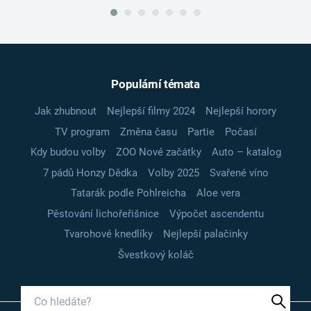
Populární témata
Jak zhubnout
Nejlepší filmy 2024
Nejlepší horory
TV program
Změna času
Partie
Počasí
Kdy budou volby
ZOO Nové začátky
Auto – katalog
7 pádů Honzy Dědka
Volby 2025
Svařené víno
Tatarák podle Pohlreicha
Aloe vera
Pěstování lichořeřišnice
Výpočet ascendentu
Tvarohové knedlíky
Nejlepší palačinky
Švestkový koláč