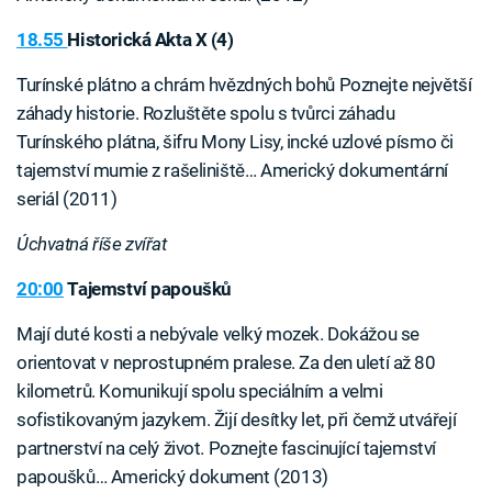
18.55
Historická Akta X (4)
Turínské plátno a chrám hvězdných bohů Poznejte největší
záhady historie. Rozluštěte spolu s tvůrci záhadu
Turínského plátna, šifru Mony Lisy, incké uzlové písmo či
tajemství mumie z rašeliniště… Americký dokumentární
seriál (2011)
Úchvatná říše zvířat
20:00
Tajemství papoušků
Mají duté kosti a nebývale velký mozek. Dokážou se
orientovat v neprostupném pralese. Za den uletí až 80
kilometrů. Komunikují spolu speciálním a velmi
sofistikovaným jazykem. Žijí desítky let, při čemž utvářejí
partnerství na celý život. Poznejte fascinující tajemství
papoušků… Americký dokument (2013)