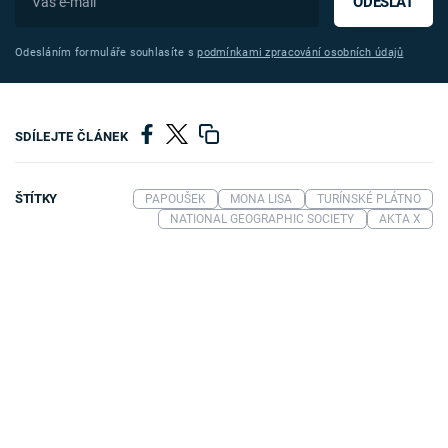
ODESLAT
Odesláním formuláře souhlasíte s
podmínkami zpracování osobních údajů
SDÍLEJTE ČLÁNEK
ŠTÍTKY
PAPOUŠEK
MONA LISA
TURÍNSKÉ PLÁTNO
NATIONAL GEOGRAPHIC SOCIETY
AKTA X