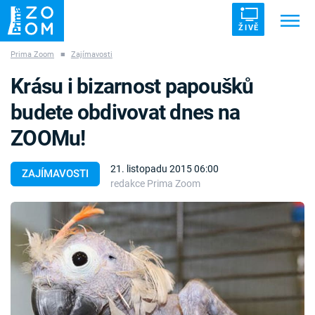
ŽIVĚ
Prima Zoom
■
Zajímavosti
Trendy:
ZRÁDCI
UFO
DRUHÁ SVĚTOVÁ VÁLKA
Krásu i bizarnost papoušků
ZÁHADY
VETŘELCI DÁVNOVĚKU
budete obdivovat dnes na
ZOOMu!
21. listopadu 2015 06:00
ZAJÍMAVOSTI
redakce Prima Zoom
Témata
Témata
Pořady
TV Program