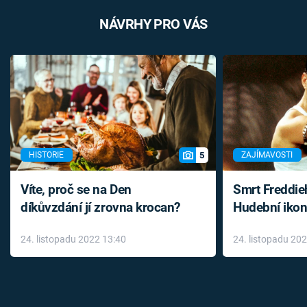
NÁVRHY PRO VÁS
5
HISTORIE
ZAJÍMAVOSTI
Víte, proč se na Den
Smrt Freddie
díkůvzdání jí zrovna krocan?
Hudební ikon
až do konce 
24. listopadu 2022 13:40
24. listopadu 20
léky