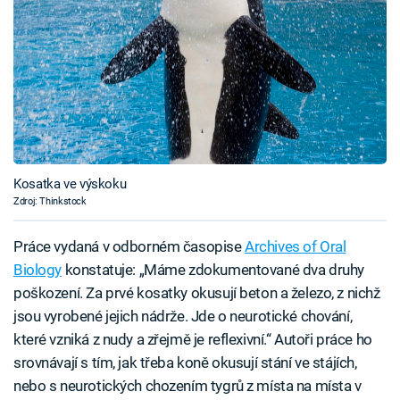
Kosatka ve výskoku
Zdroj: Thinkstock
Práce vydaná v odborném časopise
Archives of Oral
Biology
konstatuje: „Máme zdokumentované dva druhy
poškození. Za prvé kosatky okusují beton a železo, z nichž
jsou vyrobené jejich nádrže. Jde o neurotické chování,
které vzniká z nudy a zřejmě je reflexivní.“ Autoři práce ho
srovnávají s tím, jak třeba koně okusují stání ve stájích,
nebo s neurotických chozením tygrů z místa na místa v