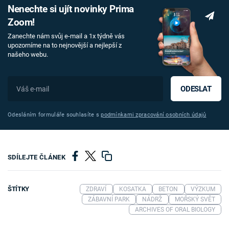
Nenechte si ujít novinky Prima
Zoom!
Zanechte nám svůj e-mail a 1x týdně vás
upozorníme na to nejnovější a nejlepší z
našeho webu.
ODESLAT
Odesláním formuláře souhlasíte s
podmínkami zpracování osobních údajů
SDÍLEJTE ČLÁNEK
ŠTÍTKY
ZDRAVÍ
KOSATKA
BETON
VÝZKUM
ZÁBAVNÍ PARK
NÁDRŽ
MOŘSKÝ SVĚT
ARCHIVES OF ORAL BIOLOGY