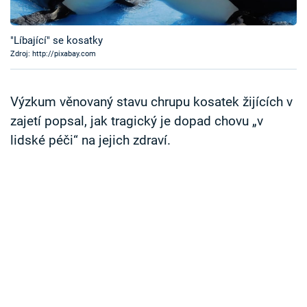
Časopis
"Líbající" se kosatky
Sledujte prima+
Zdroj: http://pixabay.com
Přihlášení
Výzkum věnovaný stavu chrupu kosatek žijících v
zajetí popsal, jak tragický je dopad chovu „v
lidské péči“ na jejich zdraví.
Sledujte nás