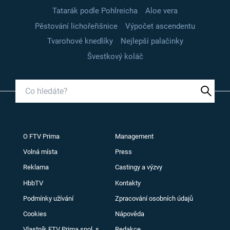
Tatarák podle Pohlreicha
Aloe vera
Pěstování lichořeřišnice
Výpočet ascendentu
Tvarohové knedlíky
Nejlepší palačinky
Švestkový koláč
O FTV Prima
Management
Volná místa
Press
Reklama
Castingy a výzvy
HbbTV
Kontakty
Podmínky užívání
Zpracování osobních údajů
Cookies
Nápověda
Vlastník FTV Prima spol. s
Redakce