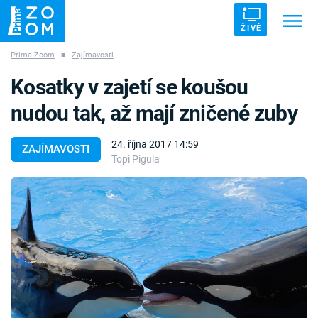
ŽIVĚ
Prima Zoom
■
Zajímavosti
Trendy:
ZRÁDCI
UFO
DRUHÁ SVĚTOVÁ VÁLKA
Kosatky v zajetí se koušou
ZÁHADY
VETŘELCI DÁVNOVĚKU
nudou tak, až mají zničené zuby
24. října 2017 14:59
ZAJÍMAVOSTI
Topi Pigula
Témata
Témata
Pořady
TV Program