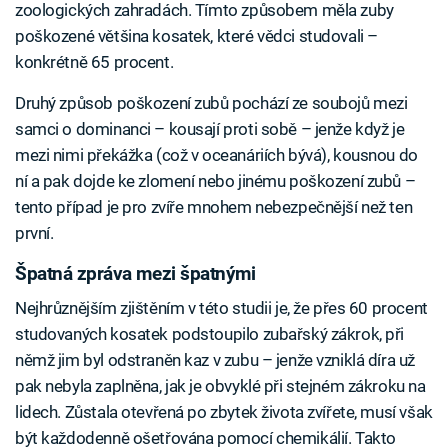
zoologických zahradách. Tímto způsobem měla zuby
poškozené většina kosatek, které vědci studovali –
konkrétně 65 procent.
Druhý způsob poškození zubů pochází ze soubojů mezi
samci o dominanci – kousají proti sobě – jenže když je
mezi nimi překážka (což v oceanáriích bývá), kousnou do
ní a pak dojde ke zlomení nebo jinému poškození zubů –
tento případ je pro zvíře mnohem nebezpečnější než ten
první.
Špatná zpráva mezi špatnými
Nejhrůznějším zjištěním v této studii je, že přes 60 procent
studovaných kosatek podstoupilo zubařský zákrok, při
němž jim byl odstraněn kaz v zubu – jenže vzniklá díra už
pak nebyla zaplněna, jak je obvyklé při stejném zákroku na
lidech. Zůstala otevřená po zbytek života zvířete, musí však
být každodenně ošetřována pomocí chemikálií. Takto