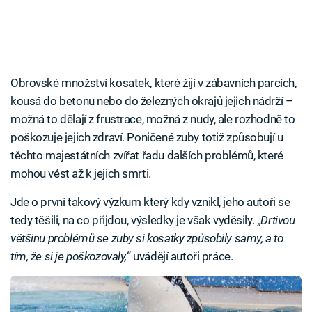
Obrovské množství kosatek, které žijí v zábavních parcích,
kousá do betonu nebo do železných okrajů jejich nádrží –
možná to dělají z frustrace, možná z nudy, ale rozhodně to
poškozuje jejich zdraví. Poničené zuby totiž způsobují u
těchto majestátních zvířat řadu dalších problémů, které
mohou vést až k jejich smrti.
Jde o první takový výzkum který kdy vznikl, jeho autoři se
tedy těšili, na co přijdou, výsledky je však vyděsily. „
Drtivou
většinu problémů se zuby si kosatky způsobily samy, a to
tím, že si je poškozovaly,
“ uvádějí autoři práce.