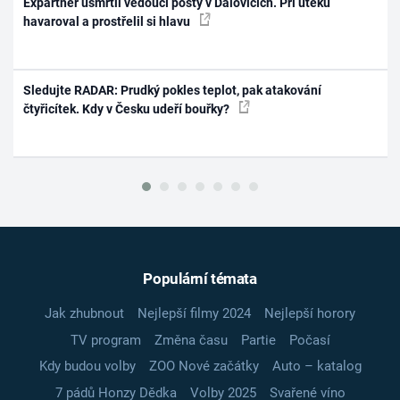
Expartner usmrtil vedoucí pošty v Dalovicích. Při útěku
havaroval a prostřelil si hlavu
Sledujte RADAR: Prudký pokles teplot, pak atakování
čtyřicítek. Kdy v Česku udeří bouřky?
Populární témata
Jak zhubnout
Nejlepší filmy 2024
Nejlepší horory
TV program
Změna času
Partie
Počasí
Kdy budou volby
ZOO Nové začátky
Auto – katalog
7 pádů Honzy Dědka
Volby 2025
Svařené víno