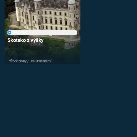
PŘEHRÁT
Skotsko z výšky
Přírodopisný / Dokumentární