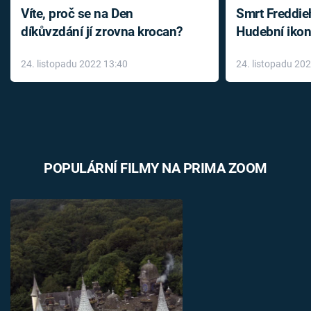
Víte, proč se na Den
Smrt Freddie
díkůvzdání jí zrovna krocan?
Hudební ikon
až do konce 
24. listopadu 2022 13:40
24. listopadu 20
léky
POPULÁRNÍ FILMY NA PRIMA ZOOM