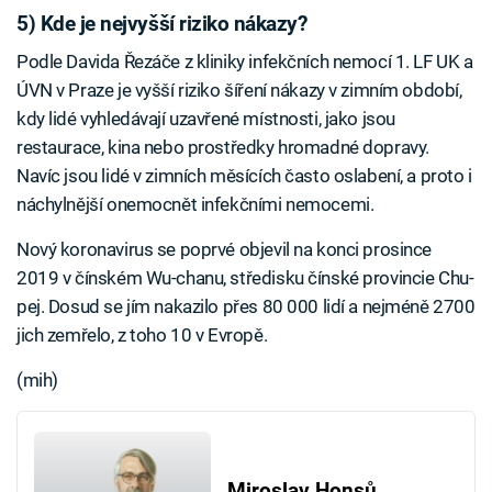
5) Kde je nejvyšší riziko nákazy?
Podle Davida Řezáče z kliniky infekčních nemocí 1. LF UK a
ÚVN v Praze je vyšší riziko šíření nákazy v zimním období,
kdy lidé vyhledávají uzavřené místnosti, jako jsou
restaurace, kina nebo prostředky hromadné dopravy.
Navíc jsou lidé v zimních měsících často oslabení, a proto i
náchylnější onemocnět infekčními nemocemi.
Nový koronavirus se poprvé objevil na konci prosince
2019 v čínském Wu-chanu, středisku čínské provincie Chu-
pej. Dosud se jím nakazilo přes 80 000 lidí a nejméně 2700
jich zemřelo, z toho 10 v Evropě.
(mih)
Miroslav Honsů