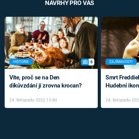
NÁVRHY PRO VÁS
5
HISTORIE
ZAJÍMAVOSTI
Víte, proč se na Den
Smrt Freddie
díkůvzdání jí zrovna krocan?
Hudební ikon
až do konce 
24. listopadu 2022 13:40
24. listopadu 20
léky