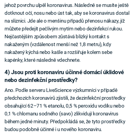
jehož povrchu ulpěl koronavirus. Následně se musíte ještě
dotknout očí, nosu nebo úst tak, aby se koronavirus dostal
na sliznici. Jde ale o menšinu případů přenosu nákazy, jíž
můžete předejít pečlivým mytím nebo dezinfekcí rukou.
Nejčastějším způsobem zůstává blízký kontakt s
nakaženým (vzdálenost menší než 1,8 metru), kdy
nakažený kýchá nebo kašle a rozšiřuje kolem sebe
kapénky, které následně vdechnete.
4) Jsou proti koronaviru účinné domácí úklidové
nebo dezinfekční prostředky?
Ano. Podle serveru LiveScience výzkumníci v případě
předchozích koronavirů zjistili, že dezinfekční prostředky
obsahující 62–71 % etanolu, 0,5 % peroxidu vodíku nebo
0,1 % chlornanu sodného (savo) zlikvidují koronavirus
během jedné minuty. Předpokládá se, že tyto prostředky
budou podobně účinné i u nového koronaviru.