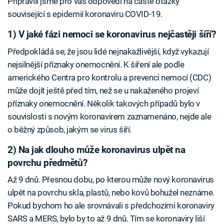
Připravili jsme pro vás odpovědi na časté otázky
související s epidemií koronaviru COVID-19.
1) V jaké fázi nemoci se koronavirus nejčastěji šíří?
Předpokládá se, že jsou lidé nejnakažlivější, když vykazují
nejsilnější příznaky onemocnění. K šíření ale podle
amerického Centra pro kontrolu a prevenci nemocí (CDC)
může dojít ještě před tím, než se u nakaženého projeví
příznaky onemocnění. Několik takových případů bylo v
souvislosti s novým koronavirem zaznamenáno, nejde ale
o běžný způsob, jakým se virus šíří.
2) Na jak dlouho může koronavirus ulpět na
povrchu předmětů?
Až 9 dnů. Přesnou dobu, po kterou může nový koronavirus
ulpět na povrchu skla, plastů, nebo kovů bohužel neznáme.
Pokud bychom ho ale srovnávali s předchozími koronaviry
SARS a MERS, bylo by to až 9 dnů. Tím se koronaviry liší