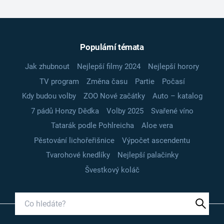
Populární témata
Jak zhubnout
Nejlepší filmy 2024
Nejlepší horory
TV program
Změna času
Partie
Počasí
Kdy budou volby
ZOO Nové začátky
Auto – katalog
7 pádů Honzy Dědka
Volby 2025
Svařené víno
Tatarák podle Pohlreicha
Aloe vera
Pěstování lichořeřišnice
Výpočet ascendentu
Tvarohové knedlíky
Nejlepší palačinky
Švestkový koláč