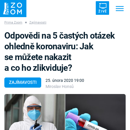
ŽIVĚ
Prima Zoom
■
Zajímavosti
Trendy:
ZRÁDCI
UFO
DRUHÁ SVĚTOVÁ VÁLKA
Odpovědi na 5 častých otázek
ZÁHADY
VETŘELCI DÁVNOVĚKU
ohledně koronaviru: Jak
se můžete nakazit
a co ho zlikviduje?
Témata
25. února 2020 19:00
ZAJÍMAVOSTI
Miroslav Honsů
Témata
Pořady
TV Program