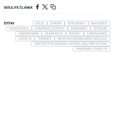
SDÍLEJTE ČLÁNEK
ŠTÍTKY
ITÁLIE
EVROPA
ŠVÝCARSKO
RAKOUSKO
CHORVATSKO
KANÁRSKÉ OSTROVY
RUMUNSKO
EPIDEMIE
ONEMOCNĚNÍ
DEZINFEKCE
ROUŠKY
KORONAVIRUS
COVID-19
TENERIFE
INFEKČNÍ ONEMOCNĚNÍ (NÁKAZA)
CENTERS FOR DISEASE CONTROL AND PREVENTION
PANDEMIE COVIDU-19