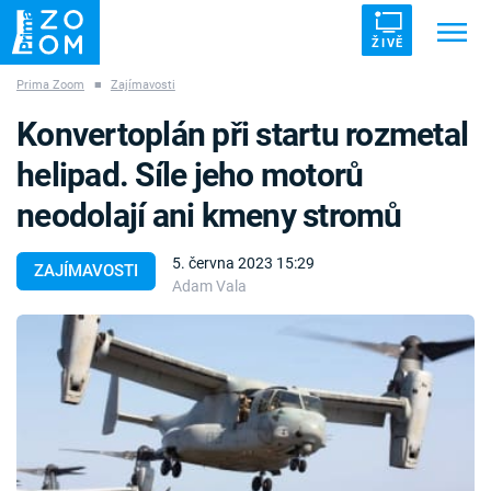
ŽIVĚ
Prima Zoom
■
Zajímavosti
Trendy:
ZRÁDCI
UFO
DRUHÁ SVĚTOVÁ VÁLKA
Konvertoplán při startu rozmetal
ZÁHADY
VETŘELCI DÁVNOVĚKU
helipad. Síle jeho motorů
neodolají ani kmeny stromů
5. června 2023 15:29
ZAJÍMAVOSTI
Adam Vala
Témata
Témata
Pořady
TV Program