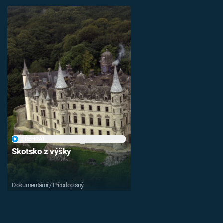
PŘEHRÁT
Skotsko z výšky
Dokumentární / Přírodopisný