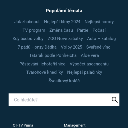
Populární témata
Jak zhubnout
Nejlepší filmy 2024
Nejlepší horory
TV program
Změna času
Partie
Počasí
Kdy budou volby
ZOO Nové začátky
Auto – katalog
7 pádů Honzy Dědka
Volby 2025
Svařené víno
Tatarák podle Pohlreicha
Aloe vera
Pěstování lichořeřišnice
Výpočet ascendentu
Tvarohové knedlíky
Nejlepší palačinky
Švestkový koláč
O FTV Prima
Management