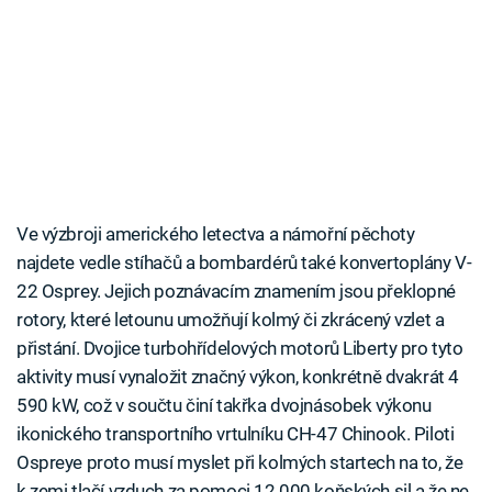
Ve výzbroji amerického letectva a námořní pěchoty
najdete vedle stíhačů a bombardérů také konvertoplány V-
22 Osprey. Jejich poznávacím znamením jsou překlopné
rotory, které letounu umožňují kolmý či zkrácený vzlet a
přistání. Dvojice turbohřídelových motorů Liberty pro tyto
aktivity musí vynaložit značný výkon, konkrétně dvakrát 4
590 kW, což v součtu činí takřka dvojnásobek výkonu
ikonického transportního vrtulníku CH-47 Chinook. Piloti
Ospreye proto musí myslet při kolmých startech na to, že
k zemi tlačí vzduch za pomoci 12 000 koňských sil a že ne