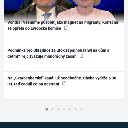
Vondra: Nesmíme působit jako magnet na migranty. Konečná
se opřela do Evropské komise
Podmínka pro Ukrajince za útok zápalnou lahví na dům s
dětmi? Tejc zvažuje mimořádný zásah
Na „Švarcenberský“ kanál už neodbočíte. Chyba vydržela 30
let, teď ceduli celou odstraní