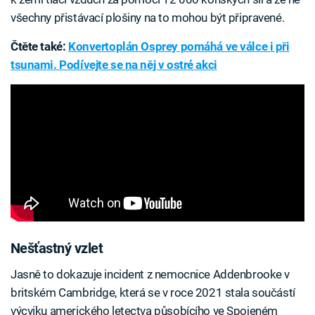
všechny přistávací plošiny na to mohou být připravené.
Čtěte také:
Konvertoplán Osprey pomáhá ve válce i při
tsunami. Podívejte se na něj v ostré akci
Nešťastný vzlet
Jasně to dokazuje incident z nemocnice Addenbrooke v
britském Cambridge, která se v roce 2021 stala součástí
výcviku amerického letectva působícího ve Spojeném