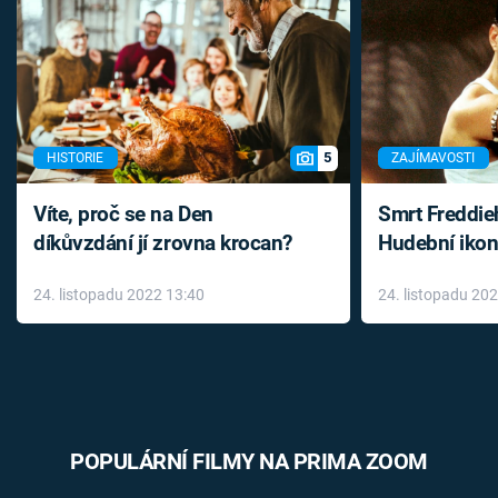
5
HISTORIE
ZAJÍMAVOSTI
Víte, proč se na Den
Smrt Freddie
díkůvzdání jí zrovna krocan?
Hudební ikon
až do konce 
24. listopadu 2022 13:40
24. listopadu 20
léky
POPULÁRNÍ FILMY NA PRIMA ZOOM