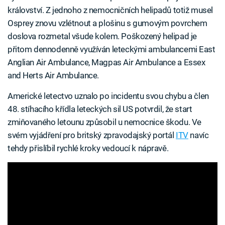
království. Z jednoho z nemocničních helipadů totiž musel
Osprey znovu vzlétnout a plošinu s gumovým povrchem
doslova rozmetal všude kolem. Poškozený helipad je
přitom dennodenně využíván leteckými ambulancemi East
Anglian Air Ambulance, Magpas Air Ambulance a Essex
and Herts Air Ambulance.
Americké letectvo uznalo po incidentu svou chybu a člen
48. stíhacího křídla leteckých sil US potvrdil, že start
zmiňovaného letounu způsobil u nemocnice škodu. Ve
svém vyjádření pro britský zpravodajský portál
ITV
navíc
tehdy přislíbil rychlé kroky vedoucí k nápravě.