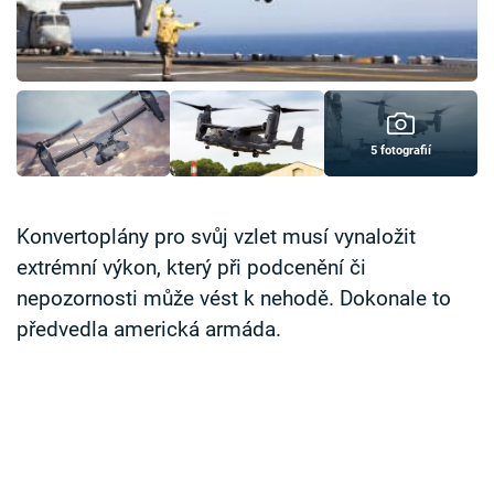
Časopis
Sledujte prima+
Přihlášení
5 fotografií
Sledujte nás
Konvertoplány pro svůj vzlet musí vynaložit
extrémní výkon, který při podcenění či
nepozornosti může vést k nehodě. Dokonale to
předvedla americká armáda.