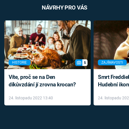
NÁVRHY PRO VÁS
5
HISTORIE
ZAJÍMAVOSTI
Víte, proč se na Den
Smrt Freddie
díkůvzdání jí zrovna krocan?
Hudební ikon
až do konce 
24. listopadu 2022 13:40
24. listopadu 20
léky