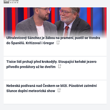
Ultralevicový Sánchez je žábou na prameni, pustil se Vondra
do Španělů. Kritizoval i Gregor
Tisíce lidí prchají před krokodýly. Stoupající keňské jezero
přivedlo predátory až ke dveřím
Nebeská podívaná nad Českem se blíží. Působivé zatmění
Slunce doplní meteorická show