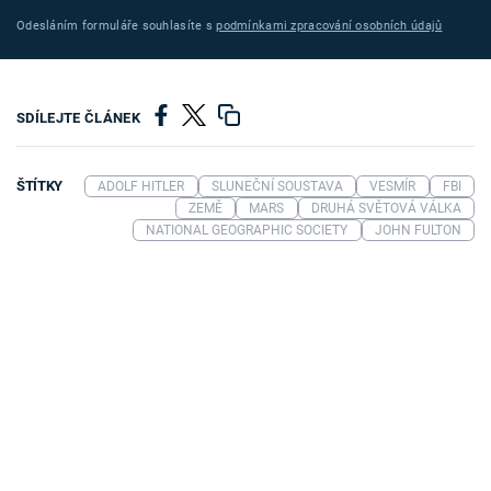
Odesláním formuláře souhlasíte s
podmínkami zpracování osobních údajů
SDÍLEJTE ČLÁNEK
ŠTÍTKY
ADOLF HITLER
SLUNEČNÍ SOUSTAVA
VESMÍR
FBI
ZEMĚ
MARS
DRUHÁ SVĚTOVÁ VÁLKA
NATIONAL GEOGRAPHIC SOCIETY
JOHN FULTON