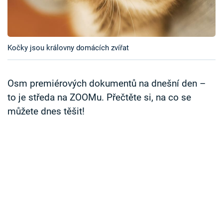
Časopis
Sledujte prima+
Kočky jsou královny domácích zvířat
Přihlášení
Osm premiérových dokumentů na dnešní den –
to je středa na ZOOMu. Přečtěte si, na co se
Sledujte nás
můžete dnes těšit!