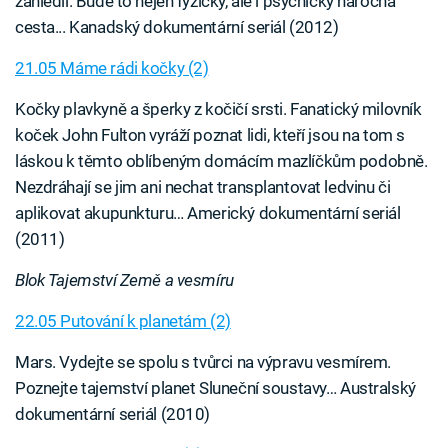
zahlédli. Bude to nejen fyzicky, ale i psychicky náročná
cesta... Kanadský dokumentární seriál (2012)
21.05 Máme rádi kočky (2)
Kočky plavkyně a šperky z kočičí srsti. Fanatický milovník
koček John Fulton vyráží poznat lidi, kteří jsou na tom s
láskou k těmto oblíbeným domácím mazlíčkům podobně.
Nezdráhají se jim ani nechat transplantovat ledvinu či
aplikovat akupunkturu… Americký dokumentární seriál
(2011)
Blok Tajemství Země a vesmíru
22.05 Putování k planetám (2)
Mars. Vydejte se spolu s tvůrci na výpravu vesmírem.
Poznejte tajemství planet Sluneční soustavy… Australský
dokumentární seriál (2010)