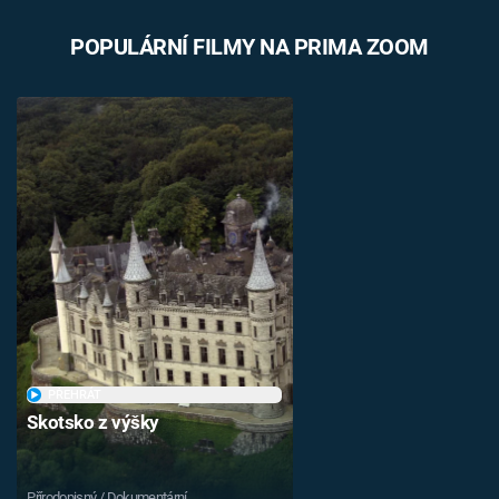
POPULÁRNÍ FILMY NA PRIMA ZOOM
PŘEHRÁT
Skotsko z výšky
Přírodopisný / Dokumentární