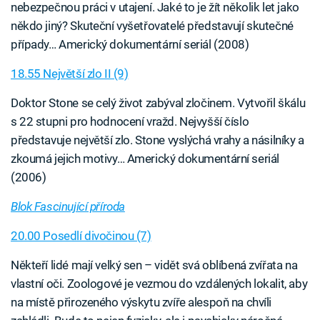
nebezpečnou práci v utajení. Jaké to je žít několik let jako
někdo jiný? Skuteční vyšetřovatelé představují skutečné
případy… Americký dokumentární seriál (2008)
18.55 Největší zlo II (9)
Doktor Stone se celý život zabýval zločinem. Vytvořil škálu
s 22 stupni pro hodnocení vražd. Nejvyšší číslo
představuje největší zlo. Stone vyslýchá vrahy a násilníky a
zkoumá jejich motivy… Americký dokumentární seriál
(2006)
Blok Fascinující příroda
20.00 Posedlí divočinou (7)
Někteří lidé mají velký sen – vidět svá oblíbená zvířata na
vlastní oči. Zoologové je vezmou do vzdálených lokalit, aby
na místě přirozeného výskytu zvíře alespoň na chvíli