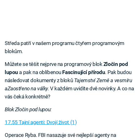
Středa patří v našem programu čtyřem programovým
blokům.
Můžete se těšit nejprve na programový blok
Zločin pod
lupou
a pak na oblíbenou
Fascinující přírodu
. Pak budou
následovat dokumenty z bloků
Tajemství Země a vesmíru
a
Zaostřeno na války.
V každém uvidíte dvě novinky. A co na
vás čeká konkrétně?
Blok Zločin pod lupou:
17.55 Tajní agenti: Dvojí život (1)
Operace Ryba. FBI nasazuje své nejlepší agenty na