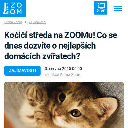
ŽIVĚ
Prima Zoom
■
Zajímavosti
Trendy:
ZRÁDCI
UFO
DRUHÁ SVĚTOVÁ VÁLKA
Kočičí středa na ZOOMu! Co se
ZÁHADY
VETŘELCI DÁVNOVĚKU
dnes dozvíte o nejlepších
domácích zvířatech?
3. června 2015 06:00
ZAJÍMAVOSTI
redakce Prima Zoom
Témata
Témata
Pořady
TV Program