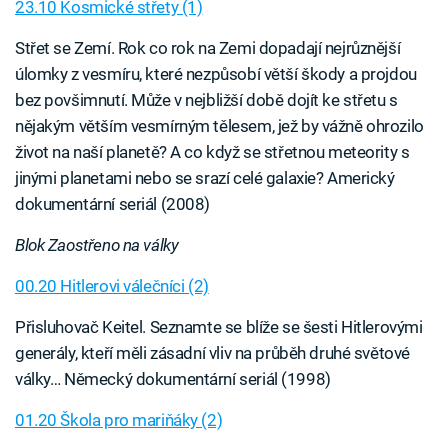
23.10 Kosmické střety (1)
Střet se Zemí. Rok co rok na Zemi dopadají nejrůznější
úlomky z vesmíru, které nezpůsobí větší škody a projdou
bez povšimnutí. Může v nejbližší době dojít ke střetu s
nějakým větším vesmírným tělesem, jež by vážně ohrozilo
život na naší planetě? A co když se střetnou meteority s
jinými planetami nebo se srazí celé galaxie? Americký
dokumentární seriál (2008)
Blok Zaostřeno na války
00.20 Hitlerovi válečníci (2)
Přisluhovač Keitel. Seznamte se blíže se šesti Hitlerovými
generály, kteří měli zásadní vliv na průběh druhé světové
války… Německý dokumentární seriál (1998)
01.20 Škola pro mariňáky (2)