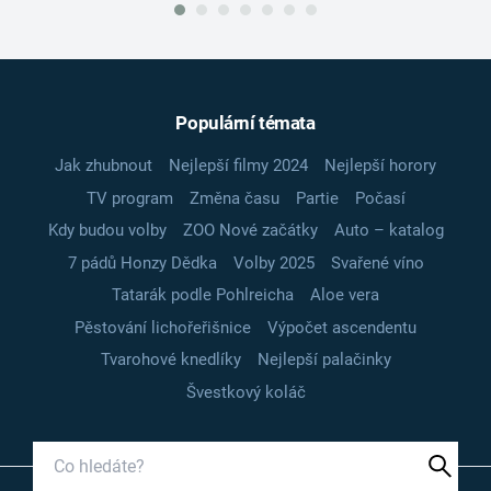
Populární témata
Jak zhubnout
Nejlepší filmy 2024
Nejlepší horory
TV program
Změna času
Partie
Počasí
Kdy budou volby
ZOO Nové začátky
Auto – katalog
7 pádů Honzy Dědka
Volby 2025
Svařené víno
Tatarák podle Pohlreicha
Aloe vera
Pěstování lichořeřišnice
Výpočet ascendentu
Tvarohové knedlíky
Nejlepší palačinky
Švestkový koláč