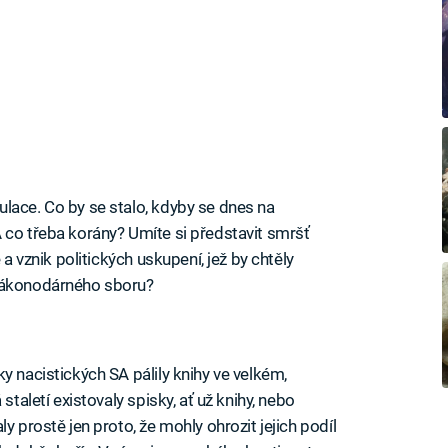
lace. Co by se stalo, kdyby se dnes na
A co třeba korány? Umíte si představit smršť
 a vznik politických uskupení, jež by chtěly
 zákonodárného sboru?
y nacistických SA pálily knihy ve velkém,
staletí existovaly spisky, ať už knihy, nebo
y prostě jen proto, že mohly ohrozit jejich podíl