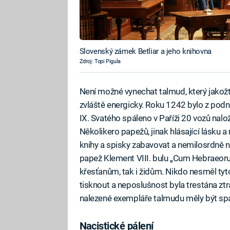
Slovenský zámek Betliar a jeho knihovna
Zdroj: Topi Pigula
Není možné vynechat talmud, který jakožt
zvláště energicky. Roku 1242 bylo z podn
IX. Svatého spáleno v Paříži 20 vozů na
Několikero papežů, jinak hlásající lásku a
knihy a spisky zabavovat a nemilosrdně ni
papež Klement VIII. bulu „Cum Hebraeorum 
křesťanům, tak i židům. Nikdo nesměl tyto
tisknout a neposlušnost byla trestána ztrá
nalezené exempláře talmudu měly být spá
Nacistické pálení