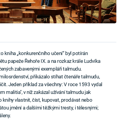
o kniha „konkurenčního učení“ byl potírán
ětu papeže Řehoře IX. a na rozkaz krále Ludvíka
ložených zabavenými exempláři talmudu.
 milosrdenství, přikázalo stíhat čtenáře talmudu,
čit. Jeden příklad za všechny: V roce 1593 vydal
malitia", v níž zakázal užívání talmudu jak
 knihy vlastnit, číst, kupovat, prodávat nebo
tou jmění a dalšími těžkými tresty, i tělesnými;
leny.