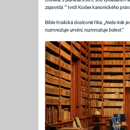
zapovídá.´
“ tvrdí Kodex kanonického práv
Bible Kralická doslovně říká:
„Nebo kde je
rozmnožuje umění, rozmnožuje bolest.
“