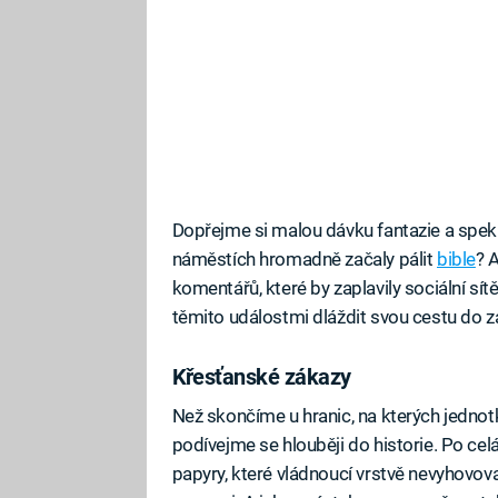
Dopřejme si malou dávku fantazie a speku
náměstích hromadně začaly pálit
bible
? 
komentářů, které by zaplavily sociální sítě
těmito událostmi dláždit svou cestu do
Křesťanské zákazy
Než skončíme u hranic, na kterých jednotk
podívejme se hlouběji do historie. Po celá 
papyry, které vládnoucí vrstvě nevyhovoval