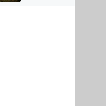
US
tornádem
RSUS
ZE A