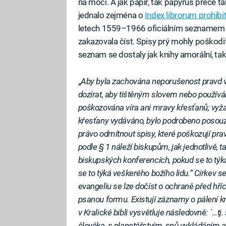
na moci. A jak papír, tak papyrus přece t
jednalo zejména o
Index librorum prohib
letech 1559–1966 oficiálním seznamem pub
zakazovala číst. Spisy prý mohly poškodit
seznam se dostaly jak knihy amorální, tak
„
Aby byla zachována neporušenost pravd ví
dozírat, aby tištěným slovem nebo použí
poškozována víra ani mravy křesťanů; vyžad
křesťany vydáváno, bylo podrobeno posouze
právo odmítnout spisy, které poškozují pra
podle § 1 náleží biskupům, jak jednotliv
biskupských konferencích, pokud se to týká
se to týká veškerého božího lidu.“ Církev 
evangeliu se lze dočíst o ochraně před hříc
psanou formu. Existují záznamy o pálení 
v Kralické bibli vysvětluje následovně: ´…tj.
člověka, s planetářstvím, snů vykládáním 