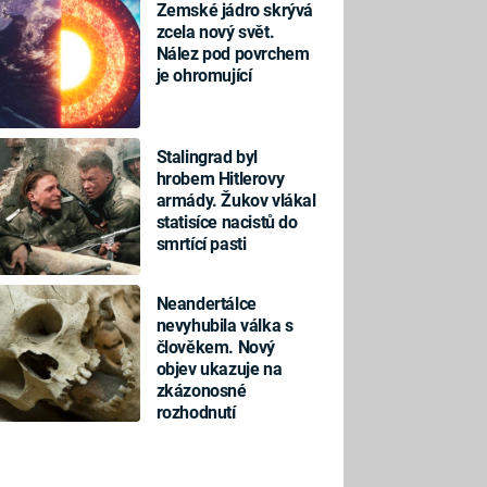
Zemské jádro skrývá
zcela nový svět.
Nález pod povrchem
je ohromující
Stalingrad byl
hrobem Hitlerovy
armády. Žukov vlákal
statisíce nacistů do
smrtící pasti
Neandertálce
nevyhubila válka s
člověkem. Nový
objev ukazuje na
zkázonosné
rozhodnutí