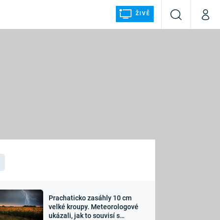
ŽIVĚ
Vyhledávání
Můj p
Prima+
ÁLKA
CNN Prima NEWS
Prima FRESH
Prima LIVING
LMY A
Prima Ženy
Prima LAJK
Prachaticko zasáhly 10 cm
osti
velké kroupy. Meteorologové
Sledujte nás
ukázali, jak to souvisí s