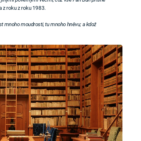
a z roku z roku 1983.
st mnoho moudrosti, tu mnoho hněvu; a kdož