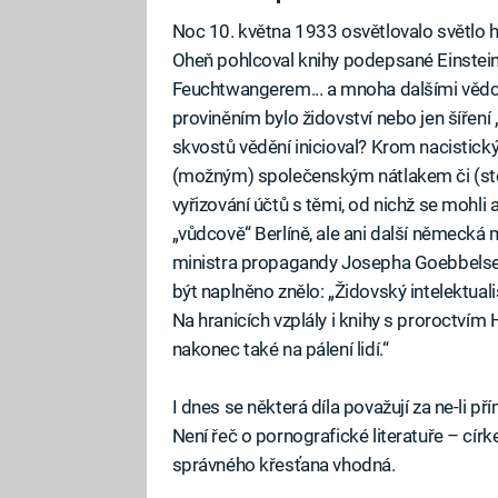
Noc 10. května 1933 osvětlovalo světlo h
Oheň pohlcoval knihy podepsané Einst
Feuchtwangerem... a mnoha dalšími vědci a
proviněním bylo židovství nebo jen šíření
skvostů vědění inicioval? Krom nacistickýc
(možným) společenským nátlakem či (stej
vyřizování účtů s těmi, od nichž se mohli a
„vůdcově“ Berlíně, ale ani další německá 
ministra propagandy Josepha Goebbelse b
být naplněno znělo: „Židovský intelektuali
Na hranicích vzplály i knihy s proroctvím 
nakonec také na pálení lidí.“
I dnes se některá díla považují za ne-li 
Není řeč o pornografické literatuře – círke
správného křesťana vhodná.