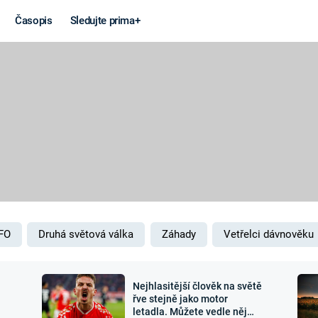
Časopis
Sledujte prima+
Věda a
Války
technika
STUDENÁ V
KORONAVIRUS
VÁLKA VE
VIETNAMU
VESMÍR
VÁLEČNÉ FI
MARS
SERIÁLY
FO
Druhá světová válka
Záhady
Vetřelci dávnověku
Nejhlasitější člověk na světě
Záhady a
Zajímav
řve stejně jako motor
letadla. Můžete vedle něj
konspirace