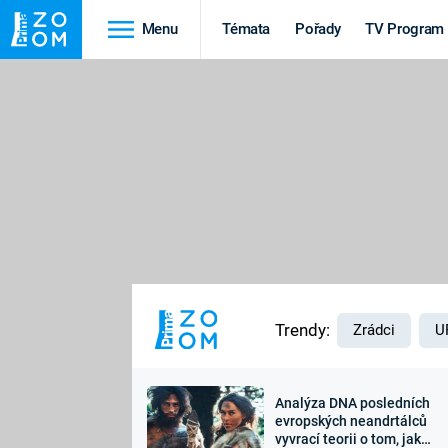
Menu
Témata
Pořady
TV Program
Cestování
Historie
HRADY A ZÁMKY
VIKINGOVÉ
HEDVÁBNÁ STEZKA
EPIDEMIE A
PANDEMIE
PŘÍRODA
STAROVĚKÝ EGYPT
Trendy:
Zrádci
U
Analýza DNA posledních
Druhá
Výročí
evropských neandrtálců
vyvrací teorii o tom, jak
světová válka