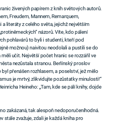
ranic živených papírem z knih světových autorů.
einem, Freudem, Mannem, Remarquem,
 literáty z celého světa, jejichž největším
 „protiněmeckých“ názorů. Víte, kdo pálení
h pohlavárů to byli i studenti, kteří pod
ně možnou) naivitou neodolali a pustili se do
 měli učit. Největší počet hranic se rozzářil ve
města nezůstala stranou. Berlínský proslov
yl přenášen rozhlasem, a poselství, jež mělo
smus je mrtvý, zlikvidujte pozůstatky minulosti!“
Heinricha Heineho: „Tam, kde se pálí knihy, dojde
přímo zakázaná, tak alespoň nedoporučeníhodná.
v stále zvažuje, zdali je každá kniha pro