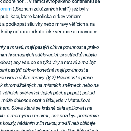
ak dobře hoří... V rámci evropského kontinentu se
itorum
(„Seznam zakázaných knih“), jež byl v
likací, které katolická církev věřícím
 a podkopat sílu víry nebo mravy věřících a na
 knihy odporující katolické věrouce a mravouce.
ry a mravů, mají pastýři církve povinnost a právo
váním hromadných sdělovacích prostředků nebyla
ovat, aby vše, co se týká víry a mravů a má být
ní pastýři církve; konečně mají povinnost a
vou víru a dobré mravy. (§ 2) Povinnost a právo
ě, tak shromážděných na místních sněmech nebo na
 věřících svěřených jejich péči, a papeži, pokud
se může dokonce opřít o Bibli, kde v Matoušově
hem. Slova, která se krásně dala aplikovat i na
knih ´s marnými uměními´, což pozdější poznámka
 s kouzly, hádáním z lín rukou, z tváří neb obličeje
a jinými pověrnými věcmi, což vše Pán Bůh přísně