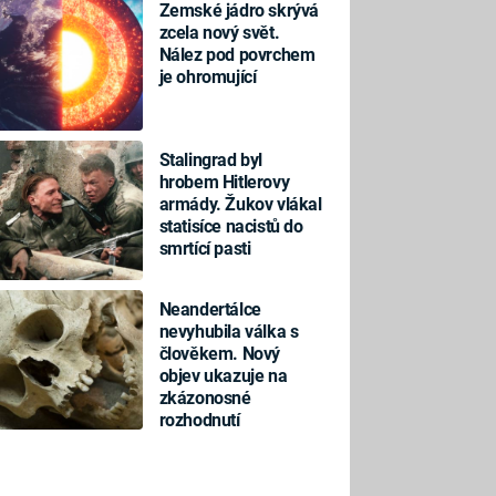
Zemské jádro skrývá
zcela nový svět.
Nález pod povrchem
je ohromující
Stalingrad byl
hrobem Hitlerovy
armády. Žukov vlákal
statisíce nacistů do
smrtící pasti
Neandertálce
nevyhubila válka s
člověkem. Nový
objev ukazuje na
zkázonosné
rozhodnutí