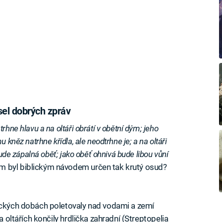
sel dobrých zpráv
rhne hlavu a na oltáři obrátí v obětní dým; jeho
 kněz natrhne křídla, ale neodtrhne je; a na oltáři
bude zápalná oběť; jako oběť ohnivá bude libou vůní
 byl biblickým návodem určen tak krutý osud?
lických dobách poletovaly nad vodami a zemí
a oltářích končily hrdlička zahradní (Streptopelia