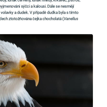
vyjmenováni sýčci a kalousi. Dále se nesmějí
i, volavky a dudek. V případě dudka byla s tímto
dech ztotožňována čejka chocholatá (
Vanellus