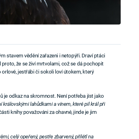
 stavem vědění zařazeni i netopýři. Draví ptáci
 proto, že se živí mrtvolami, což se dá pochopit
orlové, jestřábi či sokoli loví útokem, který
ů je odkaz na skromnost. Není potřeba jíst jako
í královskými lahůdkami a vínem, které pil král při
části knihy považováni za ohavné, jinde je jim
těmi, celý opeřený, pestře zbarvený, přilétl na