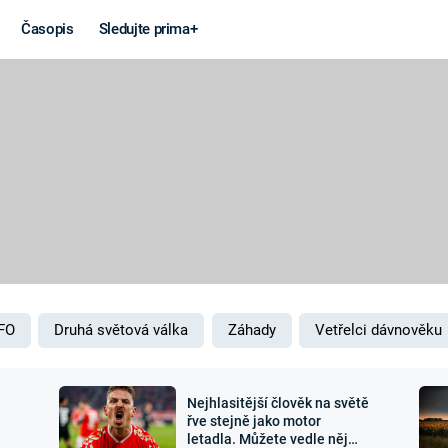
Časopis
Sledujte prima+
Věda a
Války
technika
STUDENÁ V
KORONAVIRUS
VÁLKA VE
VIETNAMU
VESMÍR
VÁLEČNÉ FI
MARS
SERIÁLY
FO
Druhá světová válka
Záhady
Vetřelci dávnověku
Nejhlasitější člověk na světě
Záhady a
Zajímav
řve stejně jako motor
letadla. Můžete vedle něj
konspirace