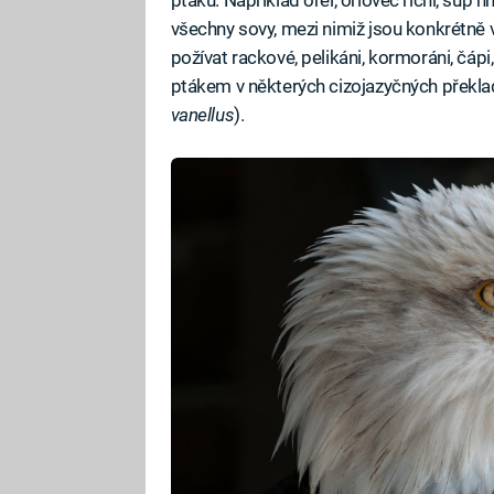
všechny sovy, mezi nimiž jsou konkrétně 
požívat rackové, pelikáni, kormoráni, čáp
ptákem v některých cizojazyčných překla
vanellus
).