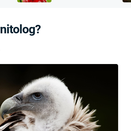
FILMY VERS
přijít o sluch
REALITA
UFO A
MIMOZEMŠŤANÉ
HORORY VE
rnitolog?
REALITA
UTAJENÉ PŘÍBĚHY
ČESKÝCH DĚJIN
OPTICKÉ ILU
KLAMY
ALTERNATIVNÍ
0
HISTORIE