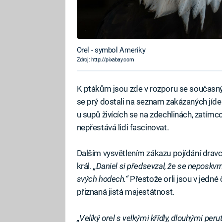
Orel - symbol Ameriky
Zdroj: http://pixabay.com
K ptákům jsou zde v rozporu se současným
se prý dostali na seznam zakázaných jídel
u supů živících se na zdechlinách, zatímco 
nepřestává lidi fascinovat.
Dalším vysvětlením zákazu pojídání dravc
král.
„Daniel si předsevzal, že se neposkvrn
svých hodech.“
Přestože orli jsou v jedné 
přiznaná jistá majestátnost.
„Veliký orel s velkými křídly, dlouhými peru