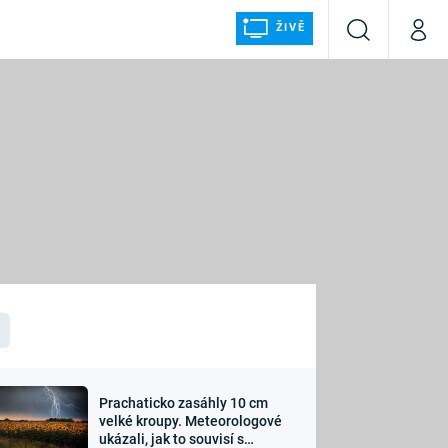
ŽIVĚ
Vyhledávání
Můj p
Prima+
ÁLKA
CNN Prima NEWS
Prima FRESH
Prima LIVING
LMY A
Prima Ženy
Prima LAJK
Prachaticko zasáhly 10 cm
osti
velké kroupy. Meteorologové
Sledujte nás
ukázali, jak to souvisí s