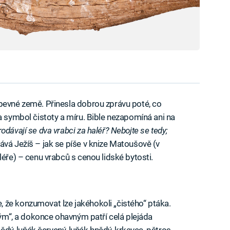
pevné země. Přinesla dobrou zprávu poté, co
a symbol čistoty a míru. Bible nezapomíná ani na
odávají se dva vrabci za haléř? Nebojte se tedy;
vá Ježíš – jak se píše v knize Matoušově (v
léře) – cenu vrabců s cenou lidské bytosti.
 že konzumovat lze jakéhokoli „čistého“ ptáka.
stým“, a dokonce ohavným patří celá plejáda
nědý, luňák červený, luňák hnědý, krkavec, pštros,