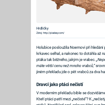
Hrdličky
Zdroj: http://pixabay.com/
Holubice posloužila Noemovi při hledání 
krkavec selhal, a nakonec to dotáhla až n
ptáka tak běžného, jakým je vrabec.
„Nepr
máte větší cenu než mnoho vrabců,“
srovná
jiném překladu jde o pět vrabců za dva ha
Dravci jako ptáci nečistí
V moderním překladu bible se dozvídáme,
Kteří ptáci patří mezi „nečisté“? K „neči
ptáků. Například orel, orlovec říční, sup h