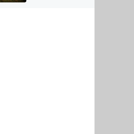
US
tornádem
RSUS
ZE A