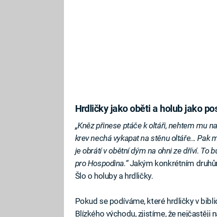
Hrdličky jako oběti a holub jako po
„Kněz přinese ptáče k oltáři, nehtem mu nat
krev nechá vykapat na stěnu oltáře... Pak mu
je obrátí v obětní dým na ohni ze dříví. To 
pro Hospodina.“
Jakým konkrétním druhům
Šlo o holuby a hrdličky.
Pokud se podíváme, které hrdličky v bib
Blízkého východu, zjistíme, že nejčastěji n