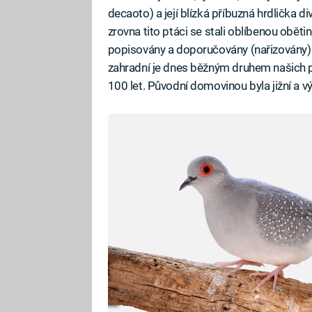
decaoto) a její blízká příbuzná hrdlička di
zrovna tito ptáci se stali oblíbenou obětin
popisovány a doporučovány (nařizovány) h
zahradní je dnes běžným druhem našich pa
100 let. Původní domovinou byla jižní a v