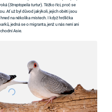
voká (
Streptopelia turtur
). Těžko říci, proč se
ou. Ať už byl důvod jakýkoli, jejich oběti jsou
ned na několika místech. I když hrdlička
rků, jedná se o migranta, jenž u nás není ani
ýchodní Asie.