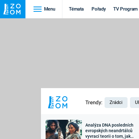
Menu
Témata
Pořady
TV Program
Cestování
Historie
HRADY A ZÁMKY
VIKINGOVÉ
HEDVÁBNÁ STEZKA
EPIDEMIE A
PANDEMIE
PŘÍRODA
STAROVĚKÝ EGYPT
Trendy:
Zrádci
U
Analýza DNA posledních
Druhá
Výročí
evropských neandrtálců
vyvrací teorii o tom, jak
světová válka