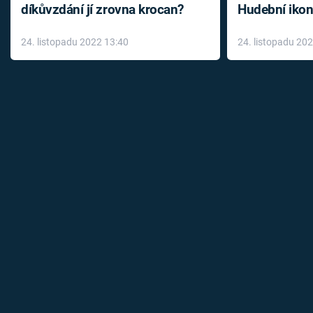
díkůvzdání jí zrovna krocan?
Hudební ikon
až do konce 
24. listopadu 2022 13:40
24. listopadu 20
léky