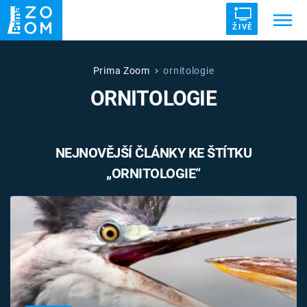
ŽIVĚ
Trendy:
ZRÁDCI
UFO
DRUHÁ SVĚTOVÁ VÁLKA
Prima Zoom
ornitologie
ORNITOLOGIE
ZÁHADY
VETŘELCI DÁVNOVĚKU
NEJNOVĚJŠÍ ČLÁNKY KE ŠTÍTKU
„ORNITOLOGIE“
Témata
Témata
Pořady
TV Program