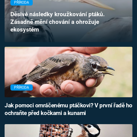
PŘÍRODA
Časopis
Děsivé následky kroužkování ptáků.
Sledujte prima+
Zásadně mění chování a ohrožuje
ekosystém
Přihlášení
Sledujte nás
PŘÍRODA
Jak pomoci omráčenému ptáčkovi? V první řadě ho
ochraňte před kočkami a kunami