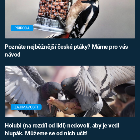
PŘÍRODA
Poznáte nejběžnější české ptáky? Máme pro vás
návod
ZAJÍMAVOSTI
Holubi (na rozdíl od lidí) nedovolí, aby je vedl
hlupák. Můžeme se od nich učit!