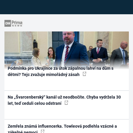
Podmínka pro Ukrajince za útok zápalnou lahví na dům s
dětmi? Tejc zvažuje mimořádný zásah
Na „Švarcenberský“ kanál už neodbočíte. Chyba vydržela 30
let, teď ceduli celou odstraní
Zemřela známá influencerka. Towleová podlehla vzácné a
zákeřné nemoci