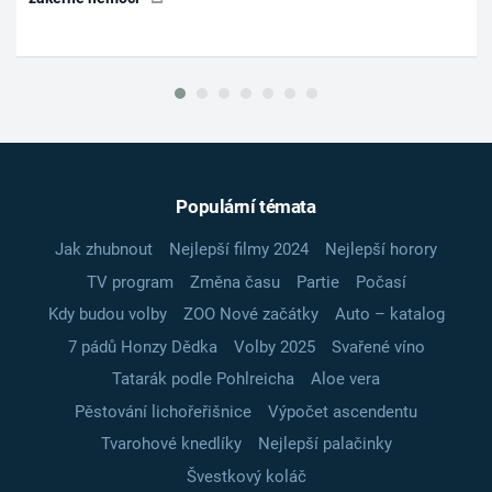
Populární témata
Jak zhubnout
Nejlepší filmy 2024
Nejlepší horory
TV program
Změna času
Partie
Počasí
Kdy budou volby
ZOO Nové začátky
Auto – katalog
7 pádů Honzy Dědka
Volby 2025
Svařené víno
Tatarák podle Pohlreicha
Aloe vera
Pěstování lichořeřišnice
Výpočet ascendentu
Tvarohové knedlíky
Nejlepší palačinky
Švestkový koláč