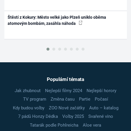
Štěstí z Kokury: Město velké jako Plzeň uniklo oběma
atomovým bombám, zasáhla náhoda
Populární témata
Jak zhubnout
Nejlepší filmy 2024
Nejlepší horory
TV program
Změna času
Partie
Počasí
Kdy budou volby
ZOO Nové začátky
Auto – katalog
7 pádů Honzy Dědka
Volby 2025
Svařené víno
Tatarák podle Pohlreicha
Aloe vera