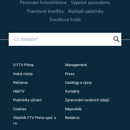
Pěstování lichořeřišnice
Výpočet ascendentu
Tvarohové knedlíky
Nejlepší palačinky
Švestkový koláč
O FTV Prima
Management
Volná místa
Press
Reklama
Castingy a výzvy
HbbTV
Kontakty
Podmínky užívání
Zpracování osobních údajů
Cookies
Nápověda
Vlastník FTV Prima spol. s
Redakce
r.o.