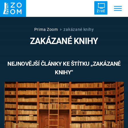
ŽIVĚ
Trendy:
ZRÁDCI
UFO
DRUHÁ SVĚTOVÁ VÁLKA
Prima Zoom
zakázané knihy
ZAKÁZANÉ KNIHY
ZÁHADY
VETŘELCI DÁVNOVĚKU
NEJNOVĚJŠÍ ČLÁNKY KE ŠTÍTKU „ZAKÁZANÉ
KNIHY“
Témata
Témata
Pořady
TV Program