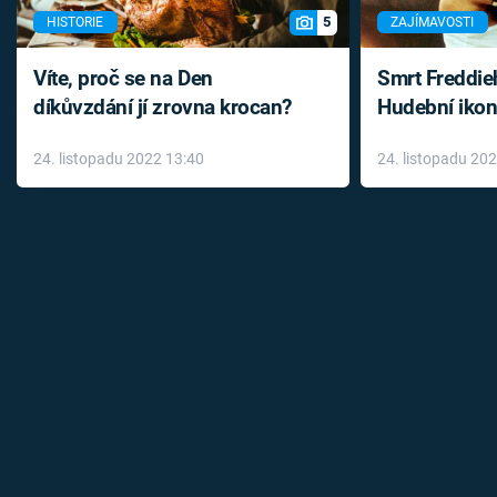
5
HISTORIE
ZAJÍMAVOSTI
Víte, proč se na Den
Smrt Freddie
díkůvzdání jí zrovna krocan?
Hudební ikon
až do konce 
24. listopadu 2022 13:40
24. listopadu 20
léky