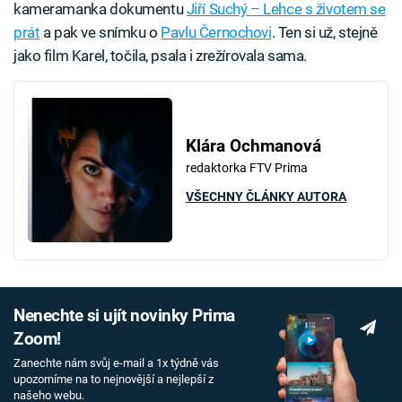
kameramanka dokumentu
Jiří Suchý – Lehce s životem se
prát
a pak ve snímku o
Pavlu Černochovi
. Ten si už, stejně
jako film Karel, točila, psala i zrežírovala sama.
Klára Ochmanová
redaktorka FTV Prima
VŠECHNY ČLÁNKY AUTORA
Nenechte si ujít novinky Prima
Zoom!
Zanechte nám svůj e-mail a 1x týdně vás
upozorníme na to nejnovější a nejlepší z
našeho webu.