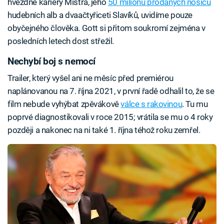
hvězdné kariéry Mistra, jeho
50 milionů prodaných nosičů
hudebních alb a dvaačtyřiceti Slavíků, uvidíme pouze
obyčejného člověka. Gott si přitom soukromí zejména v
posledních letech dost střežil.
Nechybí boj s nemocí
Trailer, který vyšel ani ne měsíc před premiérou
naplánovanou na 7. října 2021, v první řadě odhalil to, že se
film nebude vyhýbat zpěvákově
válce s rakovinou
. Tu mu
poprvé diagnostikovali v roce 2015; vrátila se mu o 4 roky
později a nakonec na ni také 1. října téhož roku zemřel.