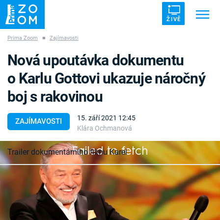
ŽIVĚ
Prima Zoom
■
Zajímavosti
Trendy:
ZRÁDCI
UFO
DRUHÁ SVĚTOVÁ VÁLKA
Nová upoutávka dokumentu
ZÁHADY
VETŘELCI DÁVNOVĚKU
o Karlu Gottovi ukazuje náročný
boj s rakovinou
15. září 2021 12:45
ZAJÍMAVOSTI
Klára Ochmanová
Témata
Failed to fetch
Trailer dokumentárního filmu Karel
Témata
Pořady
Nový dokumentární film Karel nahlédne do
soukromí Karla Gotta s nebývalou otevřeností.
TV Program