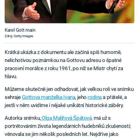
Karel Gott main
Zdroj: Getty Images
Krátká ukázka z dokumentu ale začíná spíš humorně,
nelichotivou poznámkou na Gottovu adresu o špatné
pracovní morálce z roku 1961, po níž se Mistr chytí za
hlavu.
Můžeme skutečně jen odhadovat, jak velkou roli ve snímku
sehraje
Gottova manželka Ivana
, jeho
rodina
a přátelé, a
jestli v něm uvidíme i nějaké unikátní historické záběry.
Autorka snímku,
Olga Malířová Špátová,
má už s
portrétováním života legendárních hudebníků zkušenosti;
věnovala se jim několik posledních let. Nejdříve jako