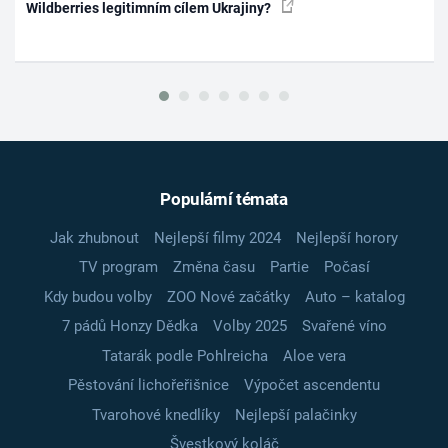
Wildberries legitimním cílem Ukrajiny?
Populární témata
Jak zhubnout
Nejlepší filmy 2024
Nejlepší horory
TV program
Změna času
Partie
Počasí
Kdy budou volby
ZOO Nové začátky
Auto – katalog
7 pádů Honzy Dědka
Volby 2025
Svařené víno
Tatarák podle Pohlreicha
Aloe vera
Pěstování lichořeřišnice
Výpočet ascendentu
Tvarohové knedlíky
Nejlepší palačinky
Švestkový koláč