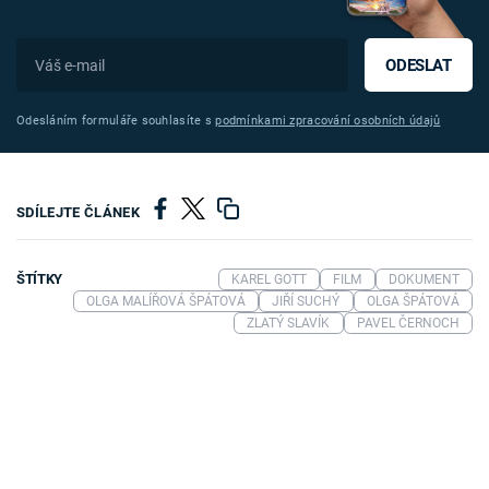
ODESLAT
Odesláním formuláře souhlasíte s
podmínkami zpracování osobních údajů
SDÍLEJTE ČLÁNEK
ŠTÍTKY
KAREL GOTT
FILM
DOKUMENT
OLGA MALÍŘOVÁ ŠPÁTOVÁ
JIŘÍ SUCHÝ
OLGA ŠPÁTOVÁ
ZLATÝ SLAVÍK
PAVEL ČERNOCH