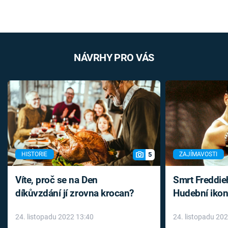
NÁVRHY PRO VÁS
5
HISTORIE
ZAJÍMAVOSTI
Víte, proč se na Den
Smrt Freddie
díkůvzdání jí zrovna krocan?
Hudební ikon
až do konce 
24. listopadu 2022 13:40
24. listopadu 20
léky