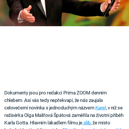
Časopis
Sledujte prima+
Přihlášení
Sledujte nás
Dokumenty jsou pro redakci Prima ZOOM denním
chlebem. Asi vás tedy nepřekvapí, že nás zaujala
celovečerní novinka s jednoduchým názvem
Karel
, v níž se
režisérka Olga Malířová Špátová zaměřila na životní příběh
Karla Gotta. Hlavním lákadlem filmu je
slib
, že místo