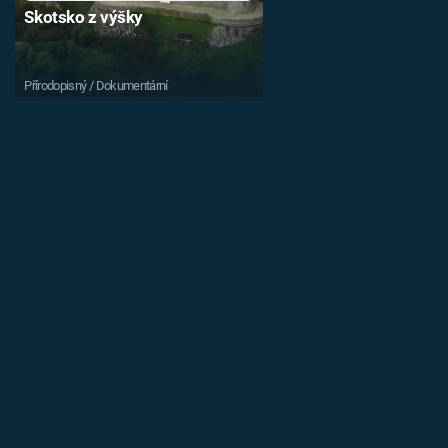
Skotsko z výšky
Přírodopisný / Dokumentární