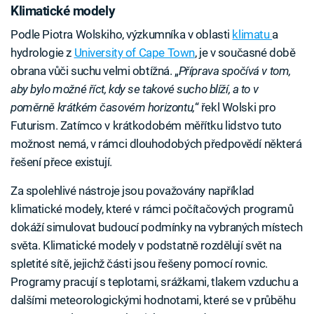
Klimatické modely
Podle Piotra Wolskiho, výzkumníka v oblasti
klimatu
a
hydrologie z
University of Cape Town
, je v současné době
obrana vůči suchu velmi obtížná. „
Příprava spočívá v tom,
aby bylo možné říct, kdy se takové sucho blíží, a to v
poměrně krátkém časovém horizontu,
“ řekl Wolski pro
Futurism. Zatímco v krátkodobém měřítku lidstvo tuto
možnost nemá, v rámci dlouhodobých předpovědí některá
řešení přece existují.
Za spolehlivé nástroje jsou považovány například
klimatické modely, které v rámci počítačových programů
dokáží simulovat budoucí podmínky na vybraných místech
světa. Klimatické modely v podstatně rozdělují svět na
spletité sítě, jejichž části jsou řešeny pomocí rovnic.
Programy pracují s teplotami, srážkami, tlakem vzduchu a
dalšími meteorologickými hodnotami, které se v průběhu