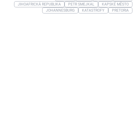
JIHOAFRICKÁ REPUBLIKA
PETR SMEJKAL
KAPSKÉ MĚSTO
JOHANNESBURG
KATASTROFY
PRETORIA