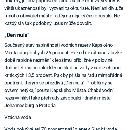
pokrmy, jejichž příprava si žádá značné množství vody. K
větší ukázněnosti byli vyzváni také turisté. Není ani divu, že
mnoho obyvatel město raději na nějaký čas opustilo. Ne
každý si však podobný luxus může dovolit.
„Den nula“
Současný stav naplněnosti vodních rezerv Kapského
Města činí pouhých 26 procent. Pokud se situace v brzké
době rapidně nezmění k lepšímu, přibližně v polovině
dubna letošního roku klesne hladina vody v nádržích pod
kritických 13,5 procent. Pak by přišla na řadu mimořádná
opatření, kterým se přezdívá „Den nula“. Problémy se
ovšem netýkají pouze Kapského Města. Chabé vodní
rezervy hlásí také přehrady zásobující lidnatá města
Johannesburg a Pretoria.
Vzácná voda
Voda pokrývá asi 70 procent naší planety. Sladká voda