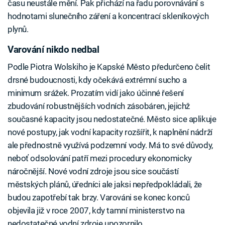
času neustále mění. Pak přichází na řadu porovnávání s
hodnotami slunečního záření a koncentrací skleníkových
plynů.
Varování nikdo nedbal
Podle Piotra Wolskiho je Kapské Město předurčeno čelit
drsné budoucnosti, kdy očekává extrémní sucho a
minimum srážek. Prozatím vidí jako účinné řešení
zbudování robustnějších vodních zásobáren, jejichž
současné kapacity jsou nedostatečné. Město sice aplikuje
nové postupy, jak vodní kapacity rozšířit, k naplnění nádrží
ale přednostně využívá podzemní vody. Má to své důvody,
neboť odsolování patří mezi procedury ekonomicky
náročnější. Nové vodní zdroje jsou sice součástí
městských plánů, úředníci ale jaksi nepředpokládali, že
budou zapotřebí tak brzy. Varováni se konec konců
objevila již v roce 2007, kdy tamní ministerstvo na
nedostatečné vodní zdroje upozornilo.