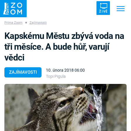
ŽIVĚ
Prima Zoom
■
Zajímavosti
Trendy:
ZRÁDCI
UFO
DRUHÁ SVĚTOVÁ VÁLKA
Kapskému Městu zbývá voda na
ZÁHADY
VETŘELCI DÁVNOVĚKU
tři měsíce. A bude hůř, varují
vědci
10. února 2018 06:00
ZAJÍMAVOSTI
Topi Pigula
Témata
Témata
Pořady
TV Program