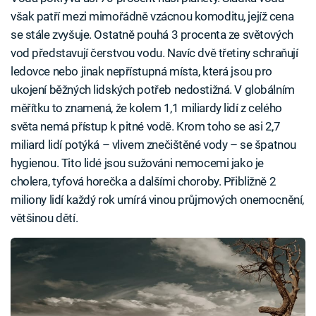
však patří mezi mimořádně vzácnou komoditu, jejíž cena
se stále zvyšuje. Ostatně pouhá 3 procenta ze světových
vod představují čerstvou vodu. Navíc dvě třetiny schraňují
ledovce nebo jinak nepřístupná místa, která jsou pro
ukojení běžných lidských potřeb nedostižná. V globálním
měřítku to znamená, že kolem 1,1 miliardy lidí z celého
světa nemá přístup k pitné vodě. Krom toho se asi 2,7
miliard lidí potýká – vlivem znečištěné vody – se špatnou
hygienou. Tito lidé jsou sužováni nemocemi jako je
cholera, tyfová horečka a dalšími choroby. Přibližně 2
miliony lidí každý rok umírá vinou průjmových onemocnění,
většinou dětí.