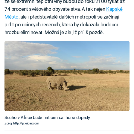
že se extrémní teplotní vlny budou do roku 2100 týkat až
74 procent světového obyvatelstva. A tak nejen
Kapské
Město
, ale i představitelé dalších metropolí se začínají
pídit po účinných řešeních, která by dokázala budoucí
hrozbu eliminovat. Možná je ale již příliš pozdě.
Sucho v Africe bude mít čím dál horší dopady
Zdroj: http://pixabay.com