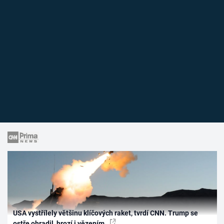
USA vystřílely většinu klíčových raket, tvrdí CNN. Trump se
ostře ohradil, hrozí i vězením