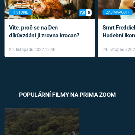
5
HISTORIE
ZAJÍMAVOSTI
Víte, proč se na Den
Smrt Freddie
díkůvzdání jí zrovna krocan?
Hudební ikon
až do konce 
24. listopadu 2022 13:40
24. listopadu 20
léky
POPULÁRNÍ FILMY NA PRIMA ZOOM