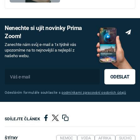
Nenechte si ujít novinky Prima
Zoom!
Zanechte nám svůj e-mail a 1x týdně vás
upozorníme na to nejnovější a nejlepší z
našeho webu.
ODESLAT
Odesláním formuláře souhlasíte s
podmínkami zpracování osobních údajů
SDÍLEJTE ČLÁNEK
ŠTÍTKY
NEMOC
VODA
AFRIKA
SUCHO