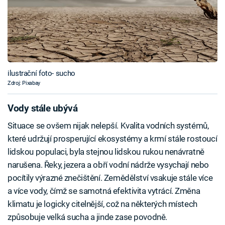
ilustrační foto- sucho
Zdroj: Pixabay
Vody stále ubývá
Situace se ovšem nijak nelepší. Kvalita vodních systémů,
které udržují prosperující ekosystémy a krmí stále rostoucí
lidskou populaci, byla stejnou lidskou rukou nenávratně
narušena. Řeky, jezera a obří vodní nádrže vysychají nebo
pocítily výrazné znečištění. Zemědělství vsakuje stále více
a více vody, čímž se samotná efektivita vytrácí. Změna
klimatu je logicky citelnější, což na některých místech
způsobuje velká sucha a jinde zase povodně.