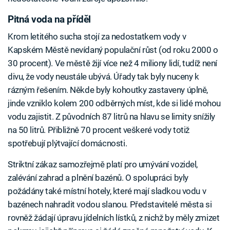
Pitná voda na příděl
Krom letitého sucha stojí za nedostatkem vody v
Kapském Městě nevídaný populační růst (od roku 2000 o
30 procent). Ve městě žijí více než 4 miliony lidí, tudíž není
divu, že vody neustále ubývá. Úřady tak byly nuceny k
rázným řešením. Někde byly kohoutky zastaveny úplně,
jinde vzniklo kolem 200 odběrných míst, kde si lidé mohou
vodu zajistit. Z původních 87 litrů na hlavu se limity snížily
na 50 litrů. Přibližně 70 procent veškeré vody totiž
spotřebují plýtvající domácnosti.
Striktní zákaz samozřejmě platí pro umývání vozidel,
zalévání zahrad a plnění bazénů. O spolupráci byly
požádány také místní hotely, které mají sladkou vodu v
bazénech nahradit vodou slanou. Představitelé města si
rovněž žádají úpravu jídelních lístků, z nichž by měly zmizet