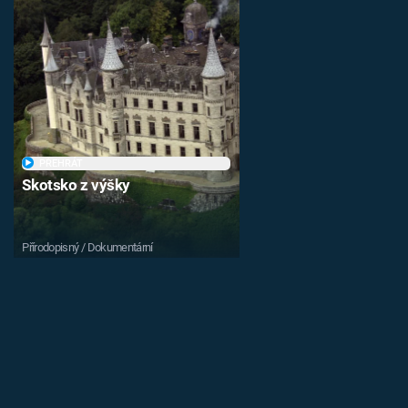
PŘEHRÁT
Skotsko z výšky
Přírodopisný / Dokumentární