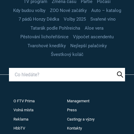
TV program
Změna času
Partie
Počasí
Kdy budou volby
ZOO Nové začátky
Auto – katalog
7 pádů Honzy Dědka
Volby 2025
Svařené víno
Tatarák podle Pohlreicha
Aloe vera
Pěstování lichořeřišnice
Výpočet ascendentu
Tvarohové knedlíky
Nejlepší palačinky
Švestkový koláč
O FTV Prima
Management
Volná místa
Press
Reklama
Castingy a výzvy
HbbTV
Kontakty