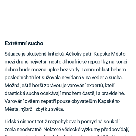
Extrémní sucho
Situace je skutečně kritická. Ačkoliv patří Kapské Město
mezi druhé největší město Jihoafrické republiky, na konci
dubna bude možná úplně bez vody. Tamní oblast během
posledních tří let sužovala nevídaná vlna veder a sucha.
Možná ještě horší zprávou je varování expertů, kteří
drastická sucha očekávají mnohem častěji a pravidelně.
Varování ovšem nepatří pouze obyvatelům Kapského
Města, nýbrž i zbytku světa.
Lidská činnost totiž rozpohybovala pomyslná soukolí
zcela neodvratně. Některé vědecké výzkumy předpovídají,