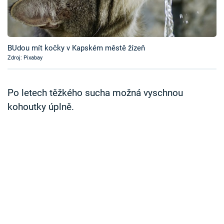
Časopis
Sledujte prima+
BUdou mít kočky v Kapském městě žízeň
Zdroj: Pixabay
Přihlášení
Po letech těžkého sucha možná vyschnou
Sledujte nás
kohoutky úplně.