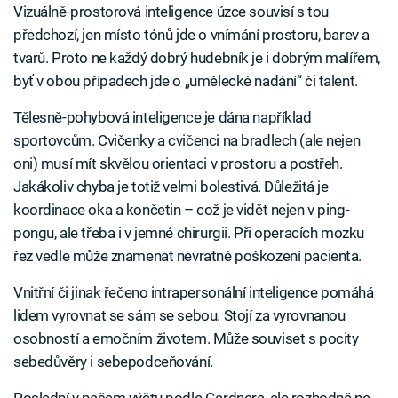
Vizuálně-prostorová inteligence úzce souvisí s tou
předchozí, jen místo tónů jde o vnímání prostoru, barev a
tvarů. Proto ne každý dobrý hudebník je i dobrým malířem,
byť v obou případech jde o „umělecké nadání“ či talent.
Tělesně-pohybová inteligence je dána například
sportovcům. Cvičenky a cvičenci na bradlech (ale nejen
oni) musí mít skvělou orientaci v prostoru a postřeh.
Jakákoliv chyba je totiž velmi bolestivá. Důležitá je
koordinace oka a končetin – což je vidět nejen v ping-
pongu, ale třeba i v jemné chirurgii. Při operacích mozku
řez vedle může znamenat nevratné poškození pacienta.
Vnitřní či jinak řečeno intrapersonální inteligence pomáhá
lidem vyrovnat se sám se sebou. Stojí za vyrovnanou
osobností a emočním životem. Může souviset s pocity
sebedůvěry i sebepodceňování.