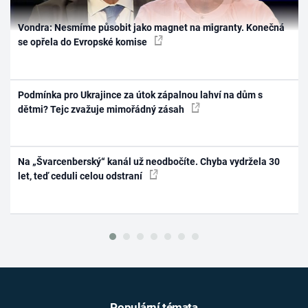
Vondra: Nesmíme působit jako magnet na migranty. Konečná
se opřela do Evropské komise
Podmínka pro Ukrajince za útok zápalnou lahví na dům s
dětmi? Tejc zvažuje mimořádný zásah
Na „Švarcenberský“ kanál už neodbočíte. Chyba vydržela 30
let, teď ceduli celou odstraní
Populární témata