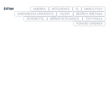
ŠTÍTKY
AMERIKA
INTELIGENCE
IQ
MARCO POLO
HARVARDOVA UNIVERZITA
TALENT
BEDŘICH SMETANA
SEVERNÍ PÓL
MĚŘENÍ INTELIGENCE
TOPI PIGULA
HOWARD GARDNER