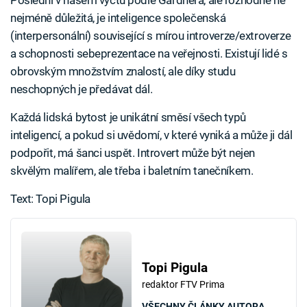
Poslední v našem výčtu podle Gardnera, ale rozhodně ne
nejméně důležitá, je inteligence společenská
(interpersonální) související s mírou introverze/extroverze
a schopnosti sebeprezentace na veřejnosti. Existují lidé s
obrovským množstvím znalostí, ale díky studu
neschopných je předávat dál.
Každá lidská bytost je unikátní směsí všech typů
inteligencí, a pokud si uvědomí, v které vyniká a může ji dál
podpořit, má šanci uspět. Introvert může být nejen
skvělým malířem, ale třeba i baletním tanečníkem.
Text: Topi Pigula
Topi Pigula
redaktor FTV Prima
VŠECHNY ČLÁNKY AUTORA