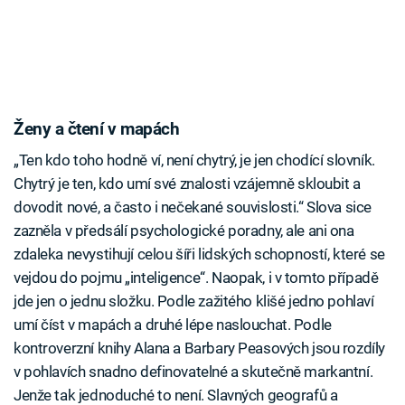
Ženy a čtení v mapách
„Ten kdo toho hodně ví, není chytrý, je jen chodící slovník.
Chytrý je ten, kdo umí své znalosti vzájemně skloubit a
dovodit nové, a často i nečekané souvislosti.“ Slova sice
zazněla v předsálí psychologické poradny, ale ani ona
zdaleka nevystihují celou šíři lidských schopností, které se
vejdou do pojmu „inteligence“. Naopak, i v tomto případě
jde jen o jednu složku. Podle zažitého klišé jedno pohlaví
umí číst v mapách a druhé lépe naslouchat. Podle
kontroverzní knihy Alana a Barbary Peasových jsou rozdíly
v pohlavích snadno definovatelné a skutečně markantní.
Jenže tak jednoduché to není. Slavných geografů a