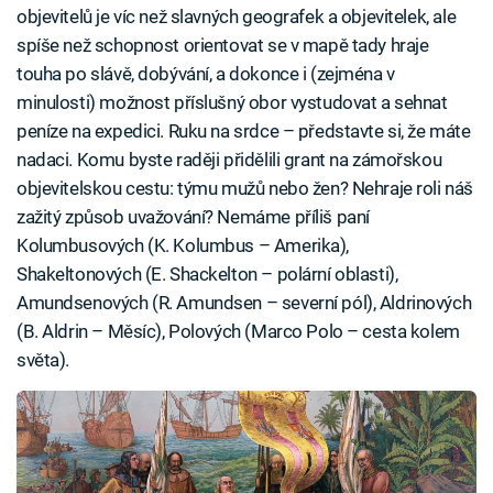
objevitelů je víc než slavných geografek a objevitelek, ale
spíše než schopnost orientovat se v mapě tady hraje
touha po slávě, dobývání, a dokonce i (zejména v
minulosti) možnost příslušný obor vystudovat a sehnat
peníze na expedici. Ruku na srdce – představte si, že máte
nadaci. Komu byste raději přidělili grant na zámořskou
objevitelskou cestu: týmu mužů nebo žen? Nehraje roli náš
zažitý způsob uvažování? Nemáme příliš paní
Kolumbusových (K. Kolumbus – Amerika),
Shakeltonových (E. Shackelton – polární oblasti),
Amundsenových (R. Amundsen – severní pól), Aldrinových
(B. Aldrin – Měsíc), Polových (Marco Polo – cesta kolem
světa).