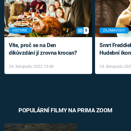
5
HISTORIE
ZAJÍMAVOSTI
Víte, proč se na Den
Smrt Freddie
díkůvzdání jí zrovna krocan?
Hudební ikon
až do konce 
24. listopadu 2022 13:40
24. listopadu 20
léky
POPULÁRNÍ FILMY NA PRIMA ZOOM