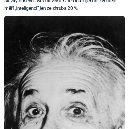
složitý duševní svět člověka. Onen inteligenční kvocient
měří „inteligenci“ jen ze zhruba 20 %.