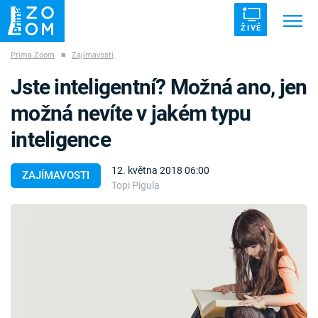
ŽIVĚ
Prima Zoom
■
Zajímavosti
Trendy:
ZRÁDCI
UFO
DRUHÁ SVĚTOVÁ VÁLKA
Jste inteligentní? Možná ano, jen
ZÁHADY
VETŘELCI DÁVNOVĚKU
možná nevíte v jakém typu
inteligence
12. května 2018 06:00
ZAJÍMAVOSTI
Topi Pigula
Témata
Témata
Pořady
TV Program