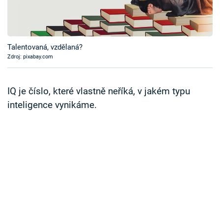
Časopis
Sledujte prima+
Talentovaná, vzdělaná?
Zdroj: pixabay.com
Přihlášení
IQ je číslo, které vlastně neříká, v jakém typu
Sledujte nás
inteligence vynikáme.