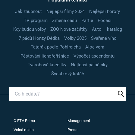
Jak zhubnout
Nejlepší filmy 2024
Nejlepší horory
TV program
Změna času
Partie
Počasí
Kdy budou volby
ZOO Nové začátky
Auto – katalog
7 pádů Honzy Dědka
Volby 2025
Svařené víno
Tatarák podle Pohlreicha
Aloe vera
Pěstování lichořeřišnice
Výpočet ascendentu
Tvarohové knedlíky
Nejlepší palačinky
Švestkový koláč
O FTV Prima
Management
Volná místa
Press