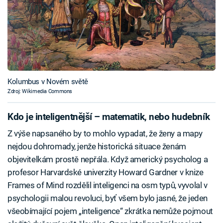
Kolumbus v Novém světě
Zdroj: Wikimedia Commons
Kdo je inteligentnější – matematik, nebo hudebník
Z výše napsaného by to mohlo vypadat, že ženy a mapy
nejdou dohromady, jenže historická situace ženám
objevitelkám prostě nepřála. Když americký psycholog a
profesor Harvardské univerzity Howard Gardner v knize
Frames of Mind rozdělil inteligenci na osm typů, vyvolal v
psychologii malou revoluci, byť všem bylo jasné, že jeden
všeobímající pojem „inteligence“ zkrátka nemůže pojmout