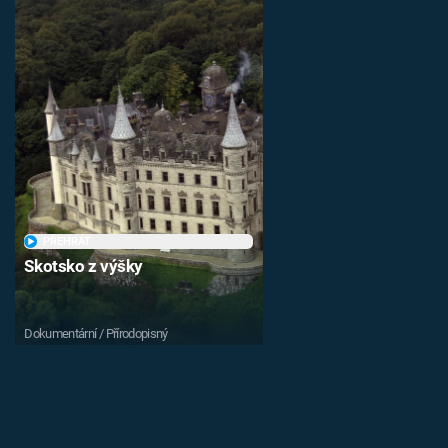
PŘEHRÁT
Skotsko z výšky
Dokumentární / Přírodopisný