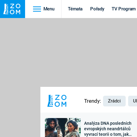
Menu
Témata
Pořady
TV Program
Cestování
Historie
HRADY A ZÁMKY
VIKINGOVÉ
HEDVÁBNÁ STEZKA
EPIDEMIE A
PANDEMIE
PŘÍRODA
STAROVĚKÝ EGYPT
Trendy:
Zrádci
U
Analýza DNA posledních
Druhá
Výročí
evropských neandrtálců
vyvrací teorii o tom, jak
světová válka