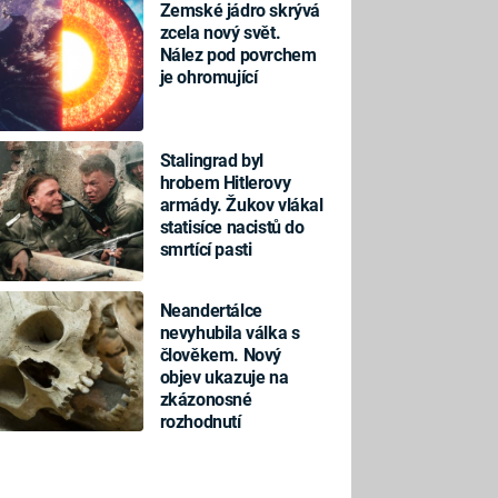
Zemské jádro skrývá
zcela nový svět.
Nález pod povrchem
je ohromující
Stalingrad byl
hrobem Hitlerovy
armády. Žukov vlákal
statisíce nacistů do
smrtící pasti
Neandertálce
nevyhubila válka s
člověkem. Nový
objev ukazuje na
zkázonosné
rozhodnutí