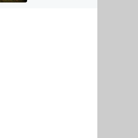
US
tornádem
RSUS
ZE A