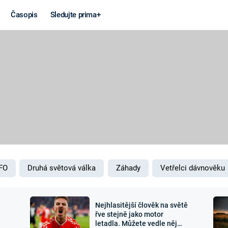
Časopis
Sledujte prima+
Věda a
Války
technika
STUDENÁ V
KORONAVIRUS
VÁLKA VE
VIETNAMU
VESMÍR
VÁLEČNÉ FI
MARS
SERIÁLY
FO
Druhá světová válka
Záhady
Vetřelci dávnověku
Nejhlasitější člověk na světě
Záhady a
Zajímav
řve stejně jako motor
letadla. Můžete vedle něj
konspirace