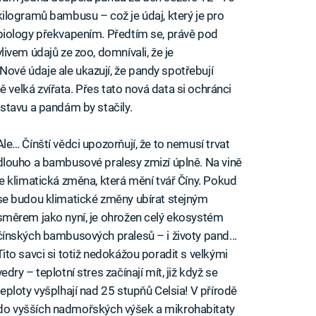
kilogramů bambusu – což je údaj, který je pro
biology překvapením. Předtím se, právě pod
vlivem údajů ze zoo, domnívali, že je
vé údaje ale ukazují, že pandy spotřebují
elká zvířata. Přes tato nová data si ochránci
stavu a pandám by stačily.
Ale… Čínští vědci upozorňují, že to nemusí trvat
dlouho a bambusové pralesy zmizí úplně. Na vině
je klimatická změna, která mění tvář Číny. Pokud
se budou klimatické změny ubírat stejným
směrem jako nyní, je ohrožen celý ekosystém
čínských bambusových pralesů – i životy pand...
Tito savci si totiž nedokážou poradit s velkými
vedry – teplotní stres začínají mít, již když se
teploty vyšplhají nad 25 stupňů Celsia! V přírodě
jí do vyšších nadmořských výšek a mikrohabitaty