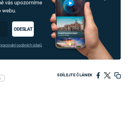
dně vás upozorníme
ho webu.
ODESLAT
racování osobních údajů
SDÍLEJTE ČLÁNEK
A