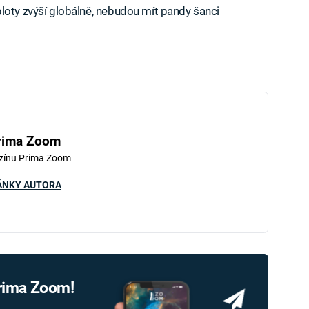
loty zvýší globálně, nebudou mít pandy šanci
rima Zoom
zínu Prima Zoom
ÁNKY AUTORA
Prima Zoom!