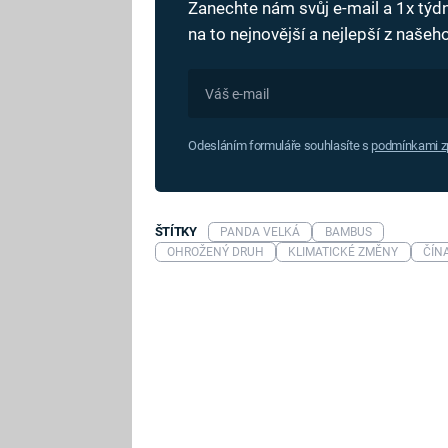
Zanechte nám svůj e-mail a 1x tý
na to nejnovější a nejlepší z naše
Odesláním formuláře souhlasíte s
podmínkami zp
ŠTÍTKY
PANDA VELKÁ
BAMBUS
OHROŽENÝ DRUH
KLIMATICKÉ ZMĚNY
ČÍN