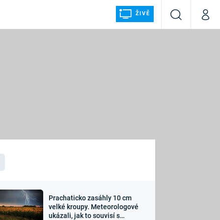
ŽIVĚ
Vyhledávání
Můj p
Prima+
ÁLKA
CNN Prima NEWS
Prima FRESH
Prima LIVING
LMY A
Prima Ženy
Prima LAJK
Prachaticko zasáhly 10 cm
osti
velké kroupy. Meteorologové
Sledujte nás
ukázali, jak to souvisí s