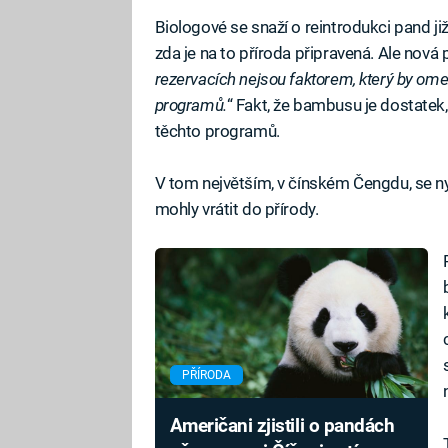
Biologové se snaží o reintrodukci pand ji
zda je na to příroda připravená. Ale nová 
rezervacích nejsou faktorem, který by ome
programů.
“ Fakt, že bambusu je dostate
těchto programů.
V tom největším, v čínském Čengdu, se ny
mohly vrátit do přírody.
PŘÍRODA
Američani zjistili o pandách