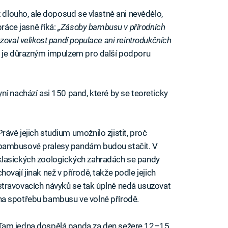
ž dlouho, ale doposud se vlastně ani nevědělo,
práce jasně říká:
„Zásoby bambusu v přírodních
zoval velikost pandí populace ani reintrodukčních
k, je důrazným impulzem pro další podporu
ní nachází asi 150 pand, které by se teoreticky
Právě jejich studium umožnilo zjistit, proč
bambusové pralesy pandám budou stačit. V
klasických zoologických zahradách se pandy
chovají jinak než v přírodě, takže podle jejich
stravovacích návyků se tak úplně nedá usuzovat
na spotřebu bambusu ve volné přírodě.
Tam jedna dospělá panda za den sežere 12–15