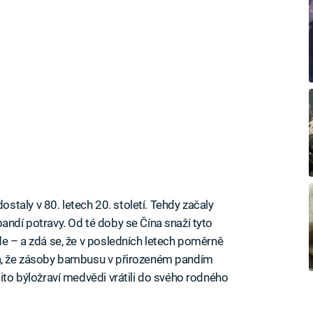
taly v 80. letech 20. století. Tehdy začaly
andí potravy. Od té doby se Čína snaží tyto
de – a zdá se, že v posledních letech poměrně
dá, že zásoby bambusu v přirozeném pandím
tito býložraví medvědi vrátili do svého rodného