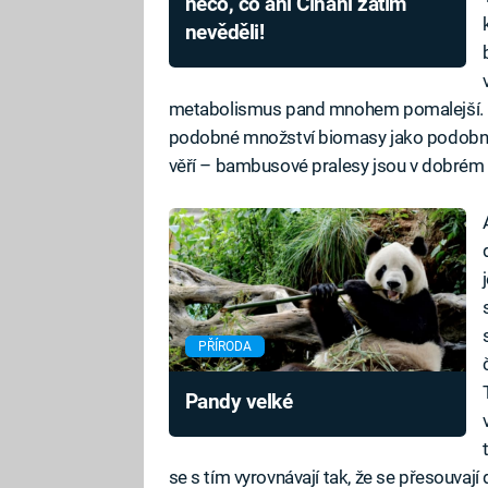
něco, co ani Číňani zatím
nevěděli!
metabolismus pand mnohem pomalejší. No
podobné množství biomasy jako podobně v
věří – bambusové pralesy jsou v dobrém 
PŘÍRODA
Pandy velké
se s tím vyrovnávají tak, že se přesouva