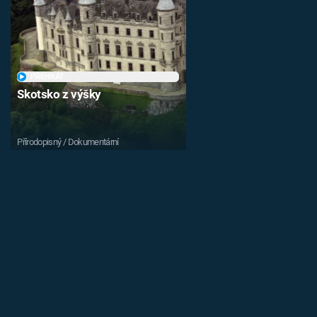
PŘEHRÁT
Skotsko z výšky
Přírodopisný / Dokumentární