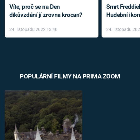
Víte, proč se na Den
Smrt Freddie
díkůvzdání jí zrovna krocan?
Hudební ikon
až do konce 
24. listopadu 2022 13:40
24. listopadu 20
léky
POPULÁRNÍ FILMY NA PRIMA ZOOM