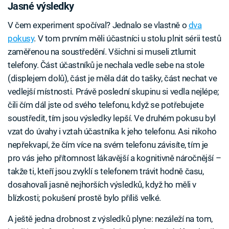
Jasné výsledky
V čem experiment spočíval? Jednalo se vlastně o
dva
pokusy
. V tom prvním měli účastníci u stolu plnit sérii testů
zaměřenou na soustředění. Všichni si museli ztlumit
telefony. Část účastníků je nechala vedle sebe na stole
(displejem dolů), část je měla dát do tašky, část nechat ve
vedlejší místnosti. Právě poslední skupinu si vedla nejlépe;
čili čím dál jste od svého telefonu, když se potřebujete
soustředit, tím jsou výsledky lepší. Ve druhém pokusu byl
vzat do úvahy i vztah účastníka k jeho telefonu. Asi nikoho
nepřekvapí, že čím více na svém telefonu závisíte, tím je
pro vás jeho přítomnost lákavější a kognitivně náročnější –
takže ti, kteří jsou zvyklí s telefonem trávit hodně času,
dosahovali jasně nejhorších výsledků, když ho měli v
blízkosti; pokušení prostě bylo příliš velké.
A ještě jedna drobnost z výsledků plyne: nezáleží na tom,