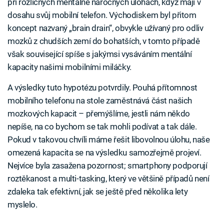
při rozličných mentálně náročných úlohách, když mají v
dosahu svůj mobilní telefon. Východiskem byl přitom
koncept nazvaný „brain drain“, obvykle užívaný pro odliv
mozků z chudších zemí do bohatších, v tomto případě
však související spíše s jakýmsi vysáváním mentální
kapacity našimi mobilními miláčky.
A výsledky tuto hypotézu potvrdily. Pouhá přítomnost
mobilního telefonu na stole zaměstnává část našich
mozkových kapacit – přemýšlíme, jestli nám někdo
nepíše, na co bychom se tak mohli podívat a tak dále.
Pokud v takovou chvíli máme řešit libovolnou úlohu, naše
omezená kapacita se na výsledku samozřejmě projeví.
Nejvíce byla zasažena pozornost; smartphony podporují
roztěkanost a multi-tasking, který ve většině případů není
zdaleka tak efektivní, jak se ještě před několika lety
myslelo.