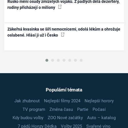
Rusko mění osudy zmizelých vojáků. Z padlých dělá dezertéry,
rodiny přicházejí o miliony
Zákeřná kvasinka se šíří nemocnicemi, odolá lékům a ohrožuje
oslabené. Hlásí ji už i Česko
Populární témata
Jak zhubnout
Nejlepší filmy 2024
Nejlepší horory
TV program
Změna času
Partie
Počasí
Kdy budou volby
ZOO Nové začátky
Auto – katalog
7 pádů Honzy Dědka
Volby 2025
Svařené víno