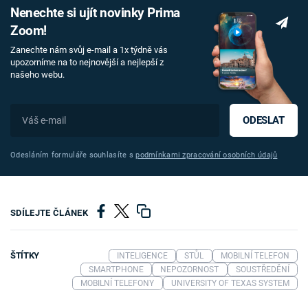
Nenechte si ujít novinky Prima
Zoom!
Zanechte nám svůj e-mail a 1x týdně vás
upozorníme na to nejnovější a nejlepší z
našeho webu.
ODESLAT
Odesláním formuláře souhlasíte s
podmínkami zpracování osobních údajů
SDÍLEJTE ČLÁNEK
ŠTÍTKY
INTELIGENCE
STŮL
MOBILNÍ TELEFON
SMARTPHONE
NEPOZORNOST
SOUSTŘEDĚNÍ
MOBILNÍ TELEFONY
UNIVERSITY OF TEXAS SYSTEM