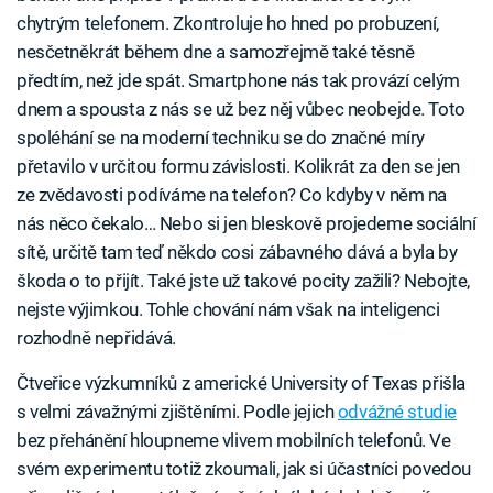
chytrým telefonem. Zkontroluje ho hned po probuzení,
nesčetněkrát během dne a samozřejmě také těsně
předtím, než jde spát. Smartphone nás tak provází celým
dnem a spousta z nás se už bez něj vůbec neobejde. Toto
spoléhání se na moderní techniku se do značné míry
přetavilo v určitou formu závislosti. Kolikrát za den se jen
ze zvědavosti podíváme na telefon? Co kdyby v něm na
nás něco čekalo… Nebo si jen bleskově projedeme sociální
sítě, určitě tam teď někdo cosi zábavného dává a byla by
škoda o to přijít. Také jste už takové pocity zažili? Nebojte,
nejste výjimkou. Tohle chování nám však na inteligenci
rozhodně nepřidává.
Čtveřice výzkumníků z americké University of Texas přišla
s velmi závažnými zjištěními. Podle jejich
odvážné studie
bez přehánění hloupneme vlivem mobilních telefonů. Ve
svém experimentu totiž zkoumali, jak si účastníci povedou