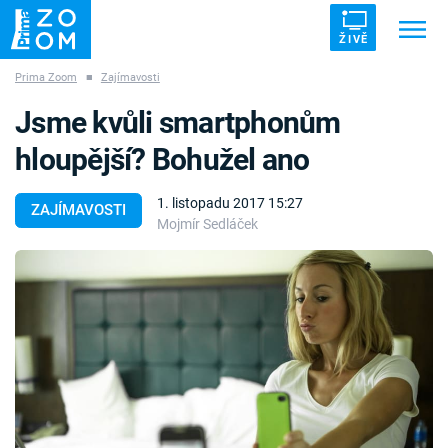
ŽIVĚ
Prima Zoom
■
Zajímavosti
Trendy:
ZRÁDCI
UFO
DRUHÁ SVĚTOVÁ VÁLKA
Jsme kvůli smartphonům
ZÁHADY
VETŘELCI DÁVNOVĚKU
hloupější? Bohužel ano
1. listopadu 2017 15:27
ZAJÍMAVOSTI
Mojmír Sedláček
Témata
Témata
Pořady
TV Program