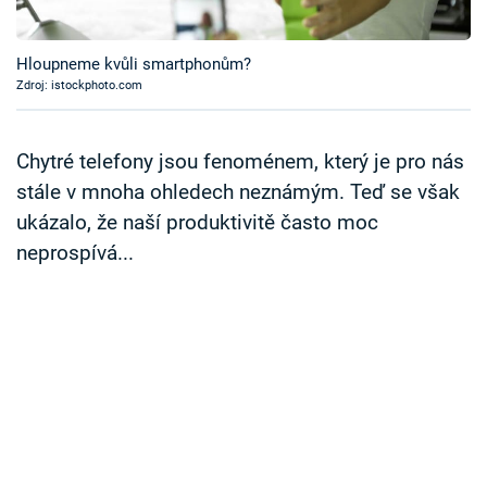
Časopis
Hloupneme kvůli smartphonům?
Sledujte prima+
Zdroj: istockphoto.com
Přihlášení
Chytré telefony jsou fenoménem, který je pro nás
stále v mnoha ohledech neznámým. Teď se však
ukázalo, že naší produktivitě často moc
Sledujte nás
neprospívá...