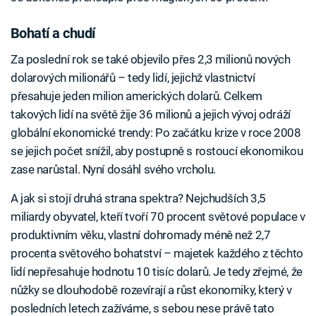
Bohatí a chudí
Za poslední rok se také objevilo přes 2,3 milionů nových
dolarových milionářů – tedy lidí, jejichž vlastnictví
přesahuje jeden milion amerických dolarů. Celkem
takových lidí na světě žije 36 milionů a jejich vývoj odráží
globální ekonomické trendy: Po začátku krize v roce 2008
se jejich počet snížil, aby postupně s rostoucí ekonomikou
zase narůstal. Nyní dosáhl svého vrcholu.
A jak si stojí druhá strana spektra? Nejchudších 3,5
miliardy obyvatel, kteří tvoří 70 procent světové populace v
produktivním věku, vlastní dohromady méně než 2,7
procenta světového bohatství – majetek každého z těchto
lidí nepřesahuje hodnotu 10 tisíc dolarů. Je tedy zřejmé, že
nůžky se dlouhodobě rozevírají a růst ekonomiky, který v
posledních letech zažíváme, s sebou nese právě tato