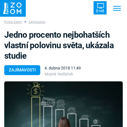
ŽIVĚ
Prima Zoom
■
Zajímavosti
Trendy:
ZRÁDCI
UFO
DRUHÁ SVĚTOVÁ VÁLKA
Jedno procento nejbohatších
ZÁHADY
VETŘELCI DÁVNOVĚKU
vlastní polovinu světa, ukázala
studie
4. dubna 2018 11:49
ZAJÍMAVOSTI
Mojmír Sedláček
Témata
Témata
Pořady
TV Program