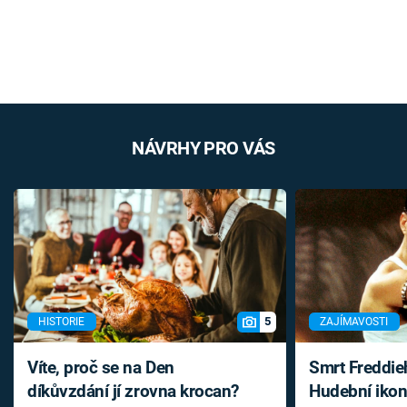
NÁVRHY PRO VÁS
5
HISTORIE
ZAJÍMAVOSTI
Víte, proč se na Den
Smrt Freddie
díkůvzdání jí zrovna krocan?
Hudební ikon