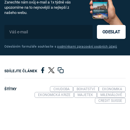
Zanechte nám svůj e-mail a 1x týdně vás
upozorníme na to nejnovější a nejlepší z
našeho webu.
ODESLAT
Odesláním formuláře souhlasíte s
podmínkami zpracování osobních údajů
SDÍLEJTE ČLÁNEK
ŠTÍTKY
CHUDOBA
BOHATSTVÍ
EKONOMIKA
EKONOMICKÁ KRIZE
MAJETEK
MILENIÁLOVÉ
CREDIT SUISSE