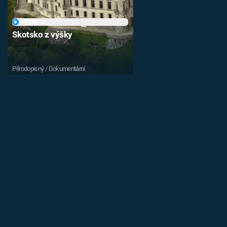
PŘEHRÁT
Skotsko z výšky
Přírodopisný / Dokumentární