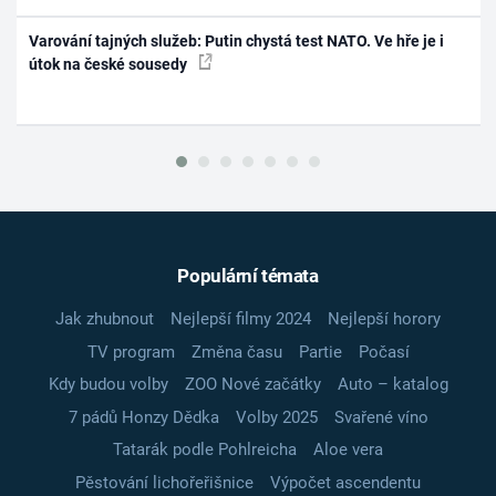
Varování tajných služeb: Putin chystá test NATO. Ve hře je i
útok na české sousedy
Populární témata
Jak zhubnout
Nejlepší filmy 2024
Nejlepší horory
TV program
Změna času
Partie
Počasí
Kdy budou volby
ZOO Nové začátky
Auto – katalog
7 pádů Honzy Dědka
Volby 2025
Svařené víno
Tatarák podle Pohlreicha
Aloe vera
Pěstování lichořeřišnice
Výpočet ascendentu