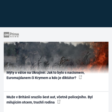
Mýty o válce na Ukrajině: Jak to bylo s nacismem,
Euromajdanem či Krymem a kdo je diktátor?
Muže v Británii srazilo šest aut, včetně policejního. Byl
milujícím otcem, truchlí rodina