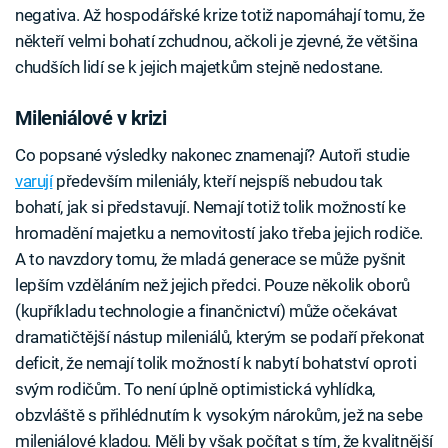
negativa. Až hospodářské krize totiž napomáhají tomu, že
někteří velmi bohatí zchudnou, ačkoli je zjevné, že většina
chudších lidí se k jejich majetkům stejně nedostane.
Mileniálové v krizi
Co popsané výsledky nakonec znamenají? Autoři studie
varují
především mileniály, kteří nejspíš nebudou tak
bohatí, jak si představují. Nemají totiž tolik možností ke
hromadění majetku a nemovitostí jako třeba jejich rodiče.
A to navzdory tomu, že mladá generace se může pyšnit
lepším vzděláním než jejich předci. Pouze několik oborů
(kupříkladu technologie a finančnictví) může očekávat
dramatičtější nástup mileniálů, kterým se podaří překonat
deficit, že nemají tolik možností k nabytí bohatství oproti
svým rodičům. To není úplně optimistická vyhlídka,
obzvláště s přihlédnutím k vysokým nárokům, jež na sebe
mileniálové kladou. Měli by však počítat s tím, že kvalitnější