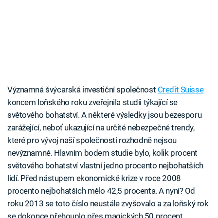
Významná švýcarská investiční společnost
Credit Suisse
koncem loňského roku zveřejnila studii týkající se
světového bohatství. A některé výsledky jsou bezesporu
zarážející, neboť ukazující na určité nebezpečné trendy,
které pro vývoj naší společnosti rozhodně nejsou
nevýznamné. Hlavním bodem studie bylo, kolik procent
světového bohatství vlastní jedno procento nejbohatších
lidí. Před nástupem ekonomické krize v roce 2008
procento nejbohatších mělo 42,5 procenta. A nyní? Od
roku 2013 se toto číslo neustále zvyšovalo a za loňský rok
se dokonce přehouplo přes magických 50 procent.