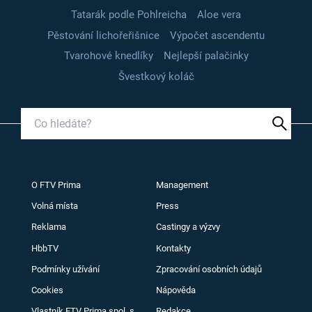
Tatarák podle Pohlreicha
Aloe vera
Pěstování lichořeřišnice
Výpočet ascendentu
Tvarohové knedlíky
Nejlepší palačinky
Švestkový koláč
O FTV Prima
Management
Volná místa
Press
Reklama
Castingy a výzvy
HbbTV
Kontakty
Podmínky užívání
Zpracování osobních údajů
Cookies
Nápověda
Vlastník FTV Prima spol. s
Redakce