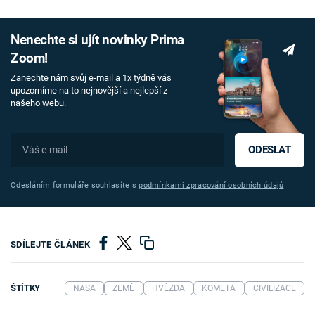
Nenechte si ujít novinky Prima
Zoom!
Zanechte nám svůj e-mail a 1x týdně vás
upozorníme na to nejnovější a nejlepší z
našeho webu.
ODESLAT
Odesláním formuláře souhlasíte s
podmínkami zpracování osobních údajů
SDÍLEJTE ČLÁNEK
ŠTÍTKY
NASA
ZEMĚ
HVĚZDA
KOMETA
CIVILIZACE