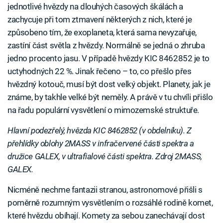
jednotlivé hvězdy na dlouhých časových škálách a
zachycuje při tom ztmavení některých z nich, které je
způsobeno tím, že exoplaneta, která sama nevyzařuje,
zastíní část světla z hvězdy. Normálně se jedná o zhruba
jedno procento jasu. V případě hvězdy KIC 8462852 je to
uctyhodných 22 %. Jinak řečeno – to, co přešlo přes
hvězdný kotouč, musí být dost velký objekt. Planety, jak je
známe, by takhle velké být neměly. A právě v tu chvíli přišlo
na řadu populární vysvětlení o mimozemské struktuře.
Hlavní podezřelý, hvězda KIC 8462852 (v obdelníku). Z
přehlídky oblohy 2MASS v infračervené části spektra a
družice GALEX, v ultrafialové části spektra. Zdroj 2MASS,
GALEX.
Nicméně nechme fantazii stranou, astronomové přišli s
poměrně rozumným vysvětlením o rozsáhlé rodině komet,
které hvězdu obíhají. Komety za sebou zanechávají dost