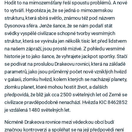
Hodit to na mimozemšťany řeší spoustu problémů. A nové
to vytváří. Hypotéza je, že se jedná o mimozemskou
strukturu, která sbírá světlo, známou též pod názvem
Dysonova sféra. Jenže šance, že se nám podaří stát
svědky vyspělé civilizace schopné tvorby vesmírných
struktur, která se vyvinula jen několik tisíc let před lidstvem
na našem zápraží, jsou prostě mizivé. Z pohledu vesmírné
historie je to jako šance, že vyhrajete jackpot sportky. Stačí
se podívat na proslulou Drakeovu rovnici, která na základě
parametrů, jako jsou průměrný počet nově vzniklých hvězd
v galaxii, zlomku hvězd, kolem kterých se nacházejí planety,
zlomku planet, které mohou hostit život, a dalších
předpovídá, že blíž jak cca 2500 světelných let od Země se
civilizace pravděpodobně nenachází. Hvězda KIC 8462852
je vzdálená 1480 světelných let.
Nicméně Drakeova rovnice mezi vědeckou obcí budí
značnou kontroverzi a spoléhat se na její předpovědi není