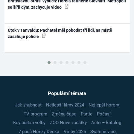
Bratislavou otřásl výbuch: Hořela rafinerie Slovnaft. Metropolí
se šířil dým, zachycuje video
Útok v Tanvaldu: Pachatel měl pobodat tři lidi, na místě
zasahuje policie
Populární témata
Jak zhubnout
Nejlepší filmy 2024
Nejlepší horory
TV program
Změna času
Partie
Počasí
Kdy budou volby
ZOO Nové začátky
Auto – katalog
7 pádů Honzy Dědka
Volby 2025
Svařené víno