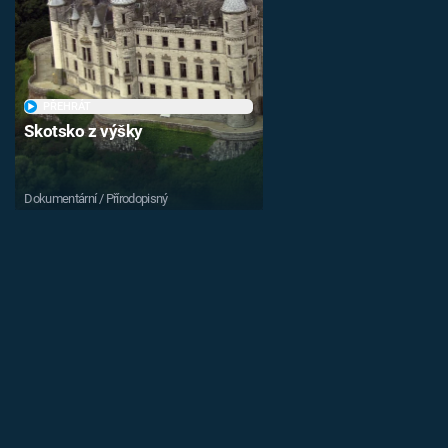
PŘEHRÁT
Skotsko z výšky
Dokumentární / Přírodopisný