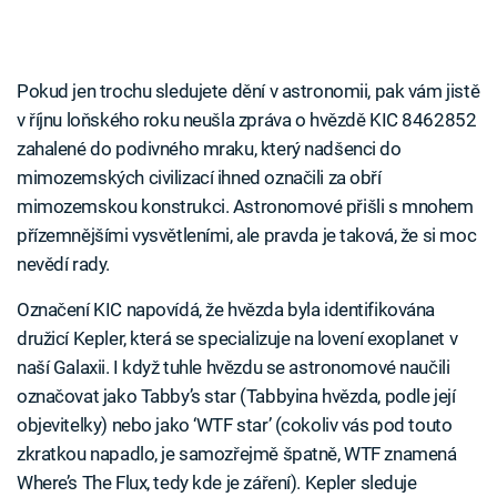
Pokud jen trochu sledujete dění v astronomii, pak vám jistě
v říjnu loňského roku neušla zpráva o hvězdě KIC 8462852
zahalené do podivného mraku, který nadšenci do
mimozemských civilizací ihned označili za obří
mimozemskou konstrukci. Astronomové přišli s mnohem
přízemnějšími vysvětleními, ale pravda je taková, že si moc
nevědí rady.
Označení KIC napovídá, že hvězda byla identifikována
družicí Kepler, která se specializuje na lovení exoplanet v
naší Galaxii. I když tuhle hvězdu se astronomové naučili
označovat jako Tabby’s star (Tabbyina hvězda, podle její
objevitelky) nebo jako ‘WTF star’ (cokoliv vás pod touto
zkratkou napadlo, je samozřejmě špatně, WTF znamená
Where’s The Flux, tedy kde je záření). Kepler sleduje