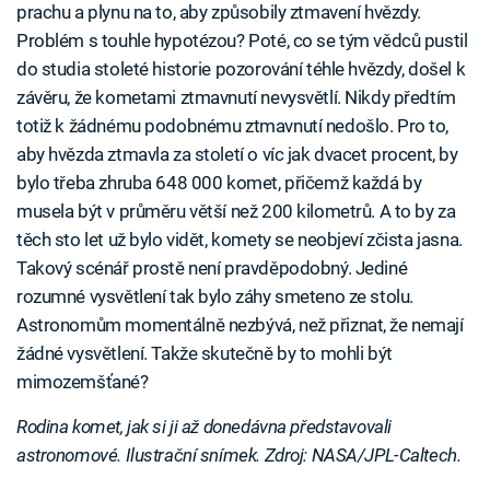
prachu a plynu na to, aby způsobily ztmavení hvězdy.
Problém s touhle hypotézou? Poté, co se tým vědců pustil
do studia stoleté historie pozorování téhle hvězdy, došel k
závěru, že kometami ztmavnutí nevysvětlí. Nikdy předtím
totiž k žádnému podobnému ztmavnutí nedošlo. Pro to,
aby hvězda ztmavla za století o víc jak dvacet procent, by
bylo třeba zhruba 648 000 komet, přičemž každá by
musela být v průměru větší než 200 kilometrů. A to by za
těch sto let už bylo vidět, komety se neobjeví zčista jasna.
Takový scénář prostě není pravděpodobný. Jediné
rozumné vysvětlení tak bylo záhy smeteno ze stolu.
Astronomům momentálně nezbývá, než přiznat, že nemají
žádné vysvětlení. Takže skutečně by to mohli být
mimozemšťané?
Rodina komet, jak si ji až donedávna představovali
astronomové. Ilustrační snímek. Zdroj: NASA/JPL-Caltech.