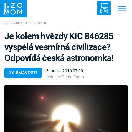
ŽIVĚ
Prima Zoom
■
Zajímavosti
Trendy:
ZRÁDCI
UFO
DRUHÁ SVĚTOVÁ VÁLKA
Je kolem hvězdy KIC 846285
ZÁHADY
VETŘELCI DÁVNOVĚKU
vyspělá vesmírná civilizace?
Odpovídá česká astronomka!
8. února 2016 07:00
ZAJÍMAVOSTI
redakce Prima Zoom
Témata
Témata
Pořady
TV Program