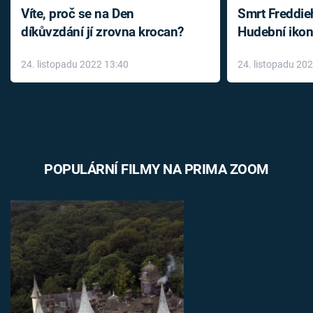
Víte, proč se na Den
Smrt Freddie
díkůvzdání jí zrovna krocan?
Hudební ikon
až do konce 
24. listopadu 2022 13:40
24. listopadu 20
léky
POPULÁRNÍ FILMY NA PRIMA ZOOM