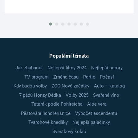
Populární témata
Jak zhubnout
Nejlepší filmy 2024
Nejlepší horory
TV program
Změna času
Partie
Počasí
Kdy budou volby
ZOO Nové začátky
Auto – katalog
7 pádů Honzy Dědka
Volby 2025
Svařené víno
Tatarák podle Pohlreicha
Aloe vera
Pěstování lichořeřišnice
Výpočet ascendentu
Tvarohové knedlíky
Nejlepší palačinky
Švestkový koláč