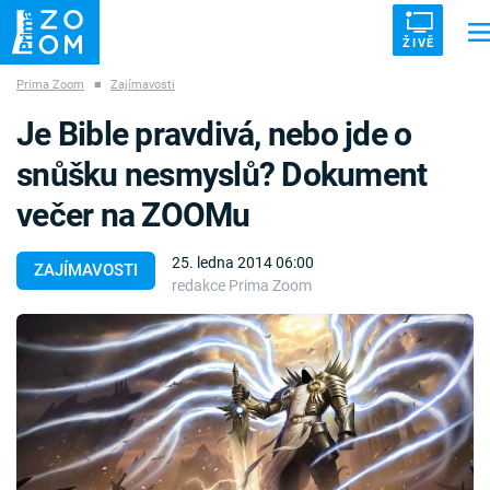
ŽIVĚ
Prima Zoom
■
Zajímavosti
Trendy:
ZRÁDCI
UFO
DRUHÁ SVĚTOVÁ VÁLKA
ZÁHADY
Je Bible pravdivá, nebo jde o
VETŘELCI DÁVNOVĚKU
snůšku nesmyslů? Dokument
večer na ZOOMu
25. ledna 2014 06:00
ZAJÍMAVOSTI
redakce Prima Zoom
Témata
Témata
Pořady
TV Program