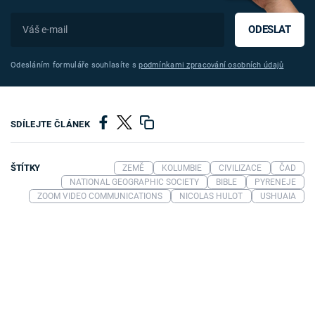
ODESLAT
Odesláním formuláře souhlasíte s
podmínkami zpracování osobních údajů
SDÍLEJTE ČLÁNEK
ŠTÍTKY
ZEMĚ
KOLUMBIE
CIVILIZACE
ČAD
NATIONAL GEOGRAPHIC SOCIETY
BIBLE
PYRENEJE
ZOOM VIDEO COMMUNICATIONS
NICOLAS HULOT
USHUAIA