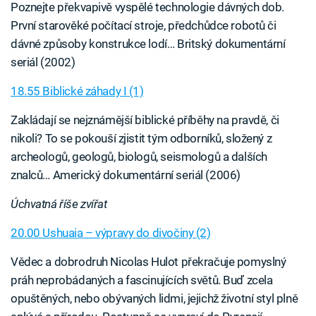
Poznejte překvapivě vyspělé technologie dávných dob.
První starověké počítací stroje, předchůdce robotů či
dávné způsoby konstrukce lodí… Britský dokumentární
seriál (2002)
18.55 Biblické záhady I (1)
Zakládají se nejznámější biblické příběhy na pravdě, či
nikoli? To se pokouší zjistit tým odborníků, složený z
archeologů, geologů, biologů, seismologů a dalších
znalců… Americký dokumentární seriál (2006)
Úchvatná říše zvířat
20.00 Ushuaia – výpravy do divočiny (2)
Vědec a dobrodruh Nicolas Hulot překračuje pomyslný
práh neprobádaných a fascinujících světů. Buď zcela
opuštěných, nebo obývaných lidmi, jejichž životní styl plně