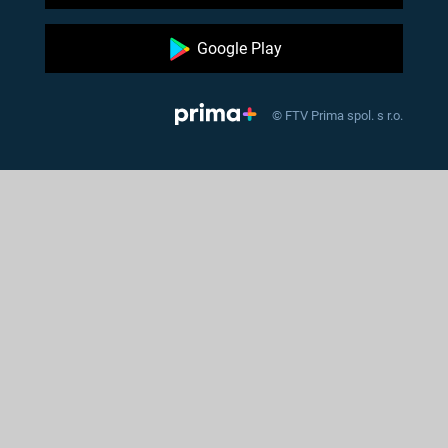
Google Play
© FTV Prima spol. s r.o.