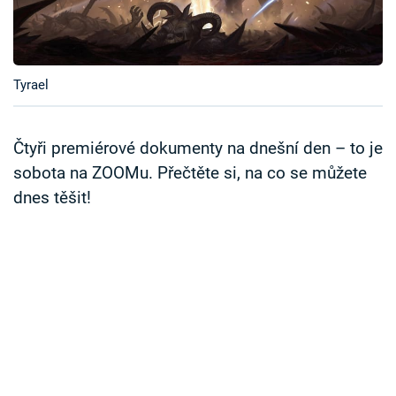
Časopis
Sledujte prima+
Tyrael
Přihlášení
Čtyři premiérové dokumenty na dnešní den – to je
sobota na ZOOMu. Přečtěte si, na co se můžete
Sledujte nás
dnes těšit!