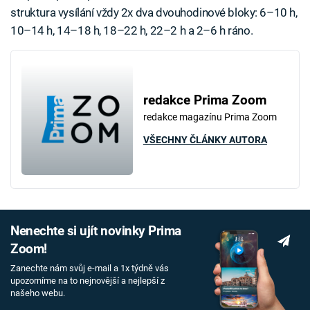
struktura vysílání vždy 2x dva dvouhodinové bloky: 6–10 h,
10–14 h, 14–18 h, 18–22 h, 22–2 h a 2–6 h ráno.
redakce Prima Zoom
redakce magazínu Prima Zoom
VŠECHNY ČLÁNKY AUTORA
Nenechte si ujít novinky Prima
Zoom!
Zanechte nám svůj e-mail a 1x týdně vás
upozorníme na to nejnovější a nejlepší z
našeho webu.