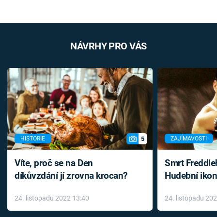
NÁVRHY PRO VÁS
5
HISTORIE
ZAJÍMAVOSTI
Víte, proč se na Den
Smrt Freddie
díkůvzdání jí zrovna krocan?
Hudební ikon
až do konce 
24. listopadu 2022 13:40
24. listopadu 20
léky