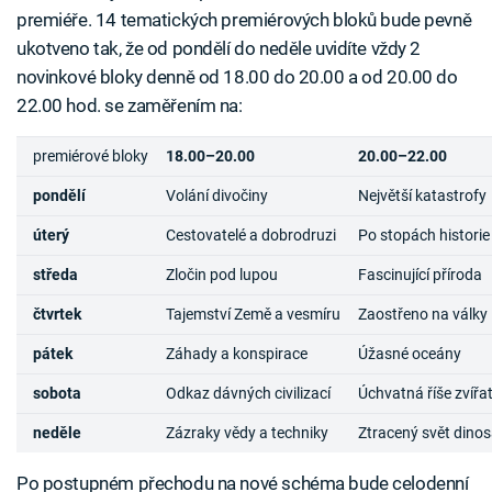
premiéře. 14 tematických premiérových bloků bude pevně
ukotveno tak, že od pondělí do neděle uvidíte vždy 2
novinkové bloky denně od 18.00 do 20.00 a od 20.00 do
22.00 hod. se zaměřením na:
premiérové bloky
18.00–20.00
20.00–22.00
pondělí
Volání divočiny
Největší katastrofy
úterý
Cestovatelé a dobrodruzi
Po stopách historie
středa
Zločin pod lupou
Fascinující příroda
čtvrtek
Tajemství Země a vesmíru
Zaostřeno na války
pátek
Záhady a konspirace
Úžasné oceány
sobota
Odkaz dávných civilizací
Úchvatná říše zvířa
neděle
Zázraky vědy a techniky
Ztracený svět dino
Po postupném přechodu na nové schéma bude celodenní