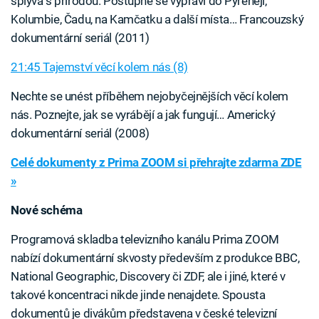
splývá s přírodou. Postupně se vypraví do Pyrenejí,
Kolumbie, Čadu, na Kamčatku a další místa… Francouzský
dokumentární seriál (2011)
21:45 Tajemství věcí kolem nás (8)
Nechte se unést příběhem nejobyčejnějších věcí kolem
nás. Poznejte, jak se vyrábějí a jak fungují… Americký
dokumentární seriál (2008)
Celé dokumenty z Prima ZOOM si přehrajte zdarma ZDE
»
Nové schéma
Programová skladba televizního kanálu Prima ZOOM
nabízí dokumentární skvosty především z produkce BBC,
National Geographic, Discovery či ZDF, ale i jiné, které v
takové koncentraci nikde jinde nenajdete. Spousta
dokumentů je divákům představena v české televizní