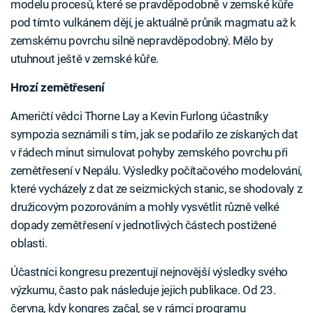
modelu procesů, které se pravděpodobně v zemské kůře
pod tímto vulkánem dějí, je aktuálně průnik magmatu až k
zemskému povrchu silně nepravděpodobný. Mělo by
utuhnout ještě v zemské kůře.
Hrozí zemětřesení
Američtí vědci Thorne Lay a Kevin Furlong účastníky
sympozia seznámili s tím, jak se podařilo ze získaných dat
v řádech minut simulovat pohyby zemského povrchu při
zemětřesení v Nepálu. Výsledky počítačového modelování,
které vycházely z dat ze seizmických stanic, se shodovaly z
družicovým pozorováním a mohly vysvětlit různě velké
dopady zemětřesení v jednotlivých částech postižené
oblasti.
Účastníci kongresu prezentují nejnovější výsledky svého
výzkumu, často pak následuje jejich publikace. Od 23.
června, kdy kongres začal, se v rámci programu