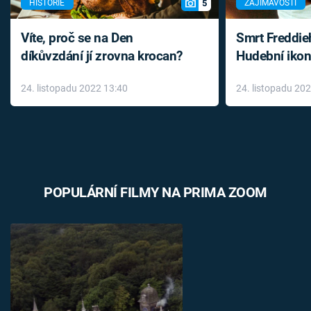
5
HISTORIE
ZAJÍMAVOSTI
Víte, proč se na Den
Smrt Freddie
díkůvzdání jí zrovna krocan?
Hudební ikon
až do konce 
24. listopadu 2022 13:40
24. listopadu 20
léky
POPULÁRNÍ FILMY NA PRIMA ZOOM