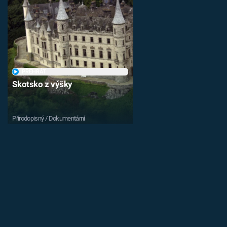
PŘEHRÁT
Skotsko z výšky
Přírodopisný / Dokumentární