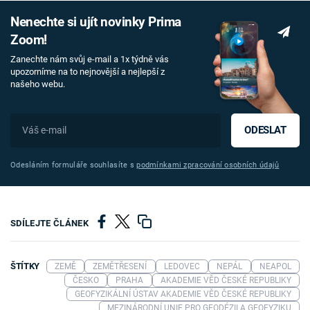
Nenechte si ujít novinky Prima
Zoom!
Zanechte nám svůj e-mail a 1x týdně vás
upozorníme na to nejnovější a nejlepší z
našeho webu.
ODESLAT
Odesláním formuláře souhlasíte s
podmínkami zpracování osobních údajů
SDÍLEJTE ČLÁNEK
ŠTÍTKY
ZEMĚ
ZEMĚTŘESENÍ
LEDOVEC
NEPÁL
NEAPOL
ČESKO
PRAHA
AKADEMIE VĚD ČESKÉ REPUBLIKY
GEOFYZIKÁLNÍ ÚSTAV AKADEMIE VĚD ČESKÉ REPUBLIKY
MEZINÁRODNÍ UNIE PRO GEODÉZII A GEOFYZIKU