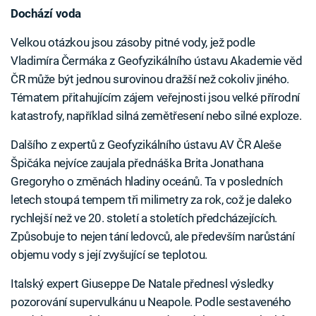
Dochází voda
Velkou otázkou jsou zásoby pitné vody, jež podle
Vladimíra Čermáka z Geofyzikálního ústavu Akademie věd
ČR může být jednou surovinou dražší než cokoliv jiného.
Tématem přitahujícím zájem veřejnosti jsou velké přírodní
katastrofy, například silná zemětřesení nebo silné exploze.
Dalšího z expertů z Geofyzikálního ústavu AV ČR Aleše
Špičáka nejvíce zaujala přednáška Brita Jonathana
Gregoryho o změnách hladiny oceánů. Ta v posledních
letech stoupá tempem tři milimetry za rok, což je daleko
rychlejší než ve 20. století a stoletích předcházejících.
Způsobuje to nejen tání ledovců, ale především narůstání
objemu vody s její zvyšující se teplotou.
Italský expert Giuseppe De Natale přednesl výsledky
pozorování supervulkánu u Neapole. Podle sestaveného