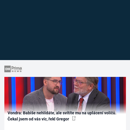
Vondra: Babiše nehlídáte, ale svítíte mu na uplácení voličů.
Čekal jsem od vás víc, řekl Gregor