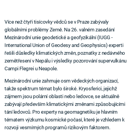
Více než čtyři tisícovky vědců se v Praze zabývaly
globálními problémy Země. Na 26. valném zasedání
Mezinárodní unie geodetické a geofyzikální (IUGG -
International Union of Geodesy and Geophysics) experti
řešili důsledky klimatických změn, poznatky z nedávného
zemětřesení v Nepálu i výsledky pozorování supervulkánu
Campi Flegrei u Neapole.
Mezinárodní unie zahrnuje osm vědeckých organizací,
takže spektrum témat bylo široké. Kryosferici, jejichž
zájmem jsou polární oblasti nebo ledovce, se aktuálně
zabývají především klimatickými změnami způsobujícími
tání ledovců. Pro experty na geomagnetiku je hlavním
tématem výzkumu kosmické počasí, které je vzhledem k
rozvoji vesmírných programů rizikovým faktorem.