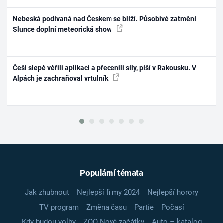
Nebeská podívaná nad Českem se blíží. Působivé zatmění
Slunce doplní meteorická show
Češi slepě věřili aplikaci a přecenili síly, píší v Rakousku. V
Alpách je zachraňoval vrtulník
Populární témata
Jak zhubnout
Nejlepší filmy 2024
Nejlepší horory
TV program
Změna času
Partie
Počasí
Kdy budou volby
ZOO Nové začátky
Auto – katalog