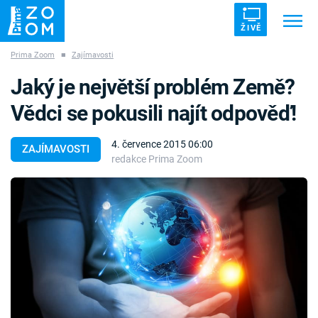
ŽIVĚ
Prima Zoom
■
Zajímavosti
Trendy:
ZRÁDCI
UFO
DRUHÁ SVĚTOVÁ VÁLKA
Jaký je největší problém Země?
ZÁHADY
VETŘELCI DÁVNOVĚKU
Vědci se pokusili najít odpověď!
4. července 2015 06:00
ZAJÍMAVOSTI
redakce Prima Zoom
Témata
Témata
Pořady
TV Program