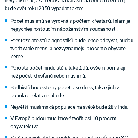
nevypukne nějaká nečekaná katastrofa obřích rozměrů,
bude svět roku 2050 vypadat takto:
Počet muslimů se vyrovná s počtem křesťanů. Islám je
nejrychleji rostoucím náboženstvím současnosti.
Přestože ateistů a agnostiků bude lehce přibývat, budou
tvořit stále menší a bezvýznamější procento obyvatel
Země.
Poroste počet hinduistů a také židů, ovšem pomaleji
než počet křesťanů nebo muslimů.
Budhistů bude stejný počet jako dnes, takže jich v
populaci relativně ubude.
Největší muslimská populace na světě bude žít v Indii.
V Evropě budou muslimové tvořit asi 10 procent
obyvatelstva.
Ve Spojených státech poklesne počet křesťanů ze 3/4