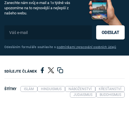
Zanechte nám svůj e-mail a 1x týdně vás
upozorníme na to nejnovější a nejlepší z
našeho webu.
ODESLAT
Odesláním formuláře souhlasíte s
podmínkami zpracování osobních údajů
SDÍLEJTE ČLÁNEK
ŠTÍTKY
ISLÁM
HINDUISMUS
NÁBOŽENSTVÍ
KŘESŤANSTVÍ
JUDAISMUS
BUDDHISMUS