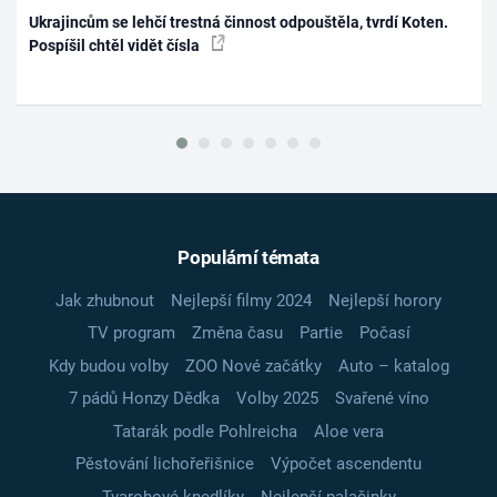
Ukrajincům se lehčí trestná činnost odpouštěla, tvrdí Koten.
Pospíšil chtěl vidět čísla
Populární témata
Jak zhubnout
Nejlepší filmy 2024
Nejlepší horory
TV program
Změna času
Partie
Počasí
Kdy budou volby
ZOO Nové začátky
Auto – katalog
7 pádů Honzy Dědka
Volby 2025
Svařené víno
Tatarák podle Pohlreicha
Aloe vera
Pěstování lichořeřišnice
Výpočet ascendentu
Tvarohové knedlíky
Nejlepší palačinky