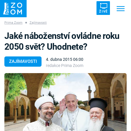
ŽIVĚ
Prima Zoom
■
Zajímavosti
Trendy:
ZRÁDCI
UFO
DRUHÁ SVĚTOVÁ VÁLKA
Jaké náboženství ovládne roku
ZÁHADY
VETŘELCI DÁVNOVĚKU
2050 svět? Uhodnete?
4. dubna 2015 06:00
ZAJÍMAVOSTI
redakce Prima Zoom
Témata
Témata
Pořady
TV Program