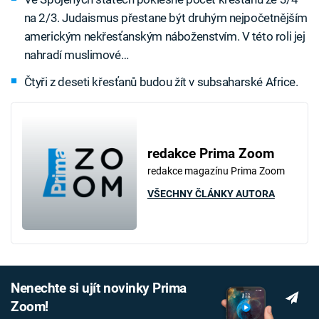
na 2/3. Judaismus přestane být druhým nejpočetnějším
americkým nekřesťanským náboženstvím. V této roli jej
nahradí muslimové…
Čtyři z deseti křesťanů budou žít v subsaharské Africe.
redakce Prima Zoom
redakce magazínu Prima Zoom
VŠECHNY ČLÁNKY AUTORA
Nenechte si ujít novinky Prima
Zoom!