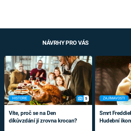
NÁVRHY PRO VÁS
5
HISTORIE
ZAJÍMAVOSTI
Víte, proč se na Den
Smrt Freddie
díkůvzdání jí zrovna krocan?
Hudební ikon
až do konce 