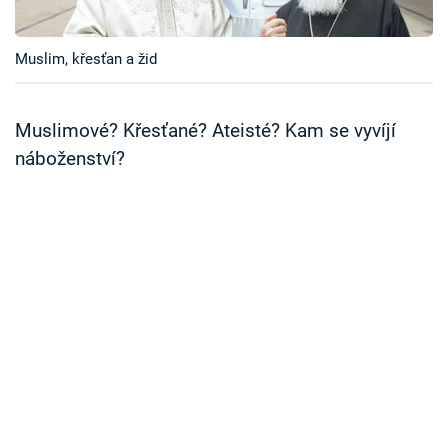
Časopis
Muslim, křesťan a žid
Sledujte prima+
Přihlášení
Muslimové? Křesťané? Ateisté? Kam se vyvíjí
náboženství?
Sledujte nás