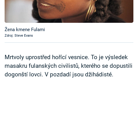
Časopis
Sledujte prima+
Žena kmene Fulami
Zdroj: Steve Evans
Přihlášení
Mrtvoly uprostřed hořící vesnice. To je výsledek
Sledujte nás
masakru fulanských civilistů, kterého se dopustili
dogonští lovci. V pozdadí jsou džihádisté.