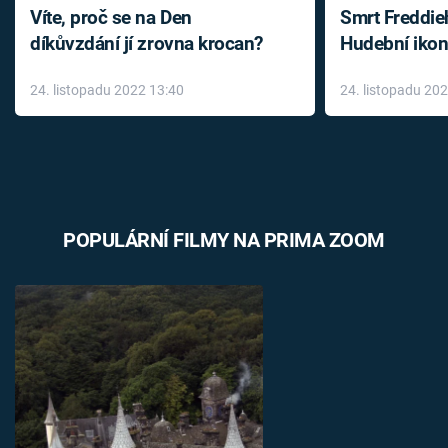
Víte, proč se na Den
Smrt Freddie
díkůvzdání jí zrovna krocan?
Hudební ikon
až do konce 
24. listopadu 2022 13:40
24. listopadu 20
léky
POPULÁRNÍ FILMY NA PRIMA ZOOM