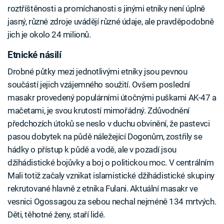
roztříštěnosti a promíchanosti s jinými etniky není úplně
jasný, různé zdroje uvádějí různé údaje, ale pravděpodobně
jich je okolo 24 milionů.
Etnické násilí
Drobné půtky mezi jednotlivými etniky jsou pevnou
součástí jejich vzájemného soužití. Ovšem poslední
masakr provedený populárními útočnými puškami AK-47 a
mačetami, je svou krutostí mimořádný. Zdůvodnění
předchozích útoků se neslo v duchu obvinění, že pastevci
pasou dobytek na půdě náležející Dogonům, zostřily se
hádky o přístup k půdě a vodě, ale v pozadí jsou
džihádistické bojůvky a boj o politickou moc. V centrálním
Mali totiž začaly vznikat islamistické džihádistické skupiny
rekrutované hlavně z etnika Fulani. Aktuální masakr ve
vesnici Ogossagou za sebou nechal nejméně 134 mrtvých.
Děti, těhotné ženy, staří lidé.