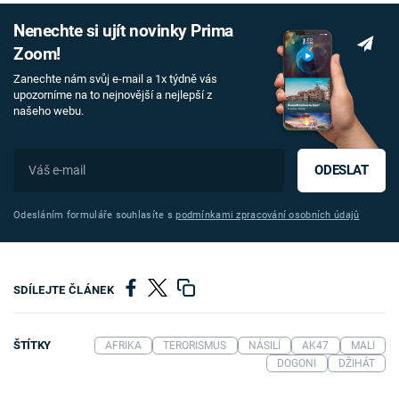
Nenechte si ujít novinky Prima
Zoom!
Zanechte nám svůj e-mail a 1x týdně vás
upozorníme na to nejnovější a nejlepší z
našeho webu.
ODESLAT
Odesláním formuláře souhlasíte s
podmínkami zpracování osobních údajů
SDÍLEJTE ČLÁNEK
ŠTÍTKY
AFRIKA
TERORISMUS
NÁSILÍ
AK47
MALI
DOGONI
DŽIHÁT