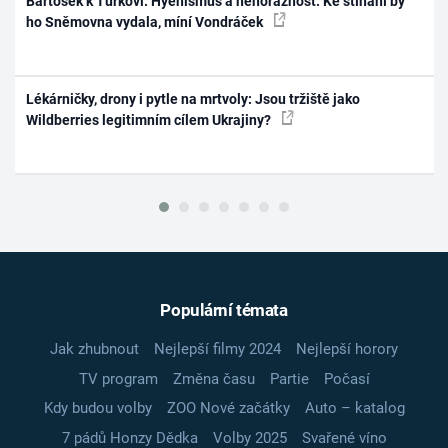
Bartošek k Turkovi: Hyenismus a nehoráznost. Ke stíhání by
ho Sněmovna vydala, míní Vondráček
Lékárničky, drony i pytle na mrtvoly: Jsou tržiště jako
Wildberries legitimním cílem Ukrajiny?
Populární témata
Jak zhubnout
Nejlepší filmy 2024
Nejlepší horory
TV program
Změna času
Partie
Počasí
Kdy budou volby
ZOO Nové začátky
Auto – katalog
7 pádů Honzy Dědka
Volby 2025
Svařené víno