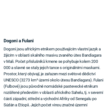
Dogoni a Fulani
Dogoni jsou africkým etnikem používajícím vlastní jazyk a
žijícím v oblasti skalního masivu zvaného útes Bandiagara
v Mali. Počet příslušníků kmene se pohybuje kolem 200
000 a slavné se staly jejich tance s originálními maskami.
Prostor, který obývají, je zařazen mezi světové dědictví
UNESCO (3273 km² území okolo útesu Bandiagara). Fulani
(Fulbové) jsou původně nomádské pastevecké etnikum
rozšířené především v oblasti afrického Sahelu, tj. v severní
části západní, střední a východní Afriky od Senegalu po
Súdán a Etiopii. Jejich počet vinou značné územní