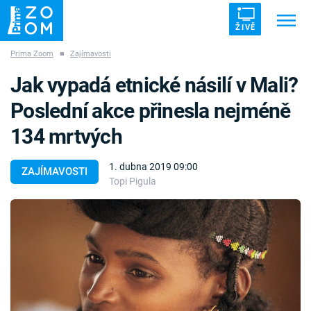
ŽIVĚ
Prima Zoom
■
Zajímavosti
Trendy:
ZRÁDCI
UFO
DRUHÁ SVĚTOVÁ VÁLKA
Jak vypadá etnické násilí v Mali?
ZÁHADY
VETŘELCI DÁVNOVĚKU
Poslední akce přinesla nejméně
134 mrtvých
1. dubna 2019 09:00
ZAJÍMAVOSTI
Topi Pigula
Témata
Témata
Pořady
TV Program