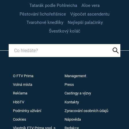
Tatarák podle Pohlreicha
Aloe vera
Pěstování lichořeřišnice
Výpočet ascendentu
Tvarohové knedlíky
Nejlepší palačinky
Švestkový koláč
O FTV Prima
Management
Volná místa
Press
Reklama
Castingy a výzvy
HbbTV
Kontakty
Podmínky užívání
Zpracování osobních údajů
Cookies
Nápověda
Vlastník FTV Prima spol. s
Redakce