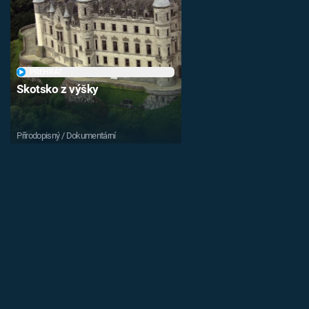
PŘEHRÁT
Skotsko z výšky
Přírodopisný / Dokumentární