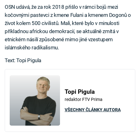
OSN udává, že za rok 2018 přišlo v rámci bojů mezi
kočovnými pastevci z kmene Fulani a kmenem Dogonů o
život kolem 500 civilistů. Mali, které bylo v minulosti
příkladnou africkou demokracií, se aktuálně zmítá v
etnickém násilí způsobené mimo jiné vzestupem
islámského radikalismu.
Text: Topi Pigula
Topi Pigula
redaktor FTV Prima
VŠECHNY ČLÁNKY AUTORA