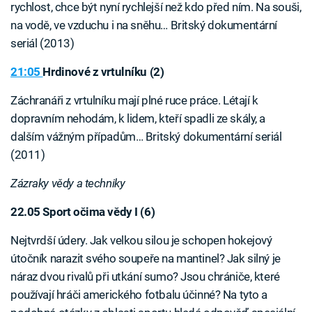
rychlost, chce být nyní rychlejší než kdo před ním. Na souši,
na vodě, ve vzduchu i na sněhu… Britský dokumentární
seriál (2013)
21:05
Hrdinové z vrtulníku (2)
Záchranáři z vrtulníku mají plné ruce práce. Létají k
dopravním nehodám, k lidem, kteří spadli ze skály, a
dalším vážným případům… Britský dokumentární seriál
(2011)
Zázraky vědy a techniky
22.05 Sport očima vědy I (6)
Nejtvrdší údery. Jak velkou silou je schopen hokejový
útočník narazit svého soupeře na mantinel? Jak silný je
náraz dvou rivalů při utkání sumo? Jsou chrániče, které
používají hráči amerického fotbalu účinné? Na tyto a