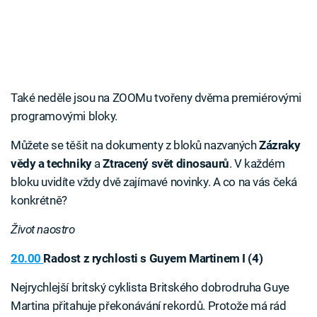
Také neděle jsou na ZOOMu tvořeny dvěma premiérovými
programovými bloky.
Můžete se těšit na dokumenty z bloků nazvaných
Zázraky
vědy a techniky
a
Ztracený svět dinosaurů
. V každém
bloku uvidíte vždy dvě zajímavé novinky. A co na vás čeká
konkrétně?
Život naostro
20.00
Radost z rychlosti s Guyem Martinem I (4)
Nejrychlejší britský cyklista Britského dobrodruha Guye
Martina přitahuje překonávání rekordů. Protože má rád