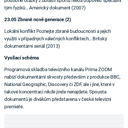
podobné otázky z oblasti sportu hledá odpověď speciální
tým fyziků… Americký dokument (2007)
23.05 Zbraně nové generace (2)
Lokální konflikt Poznejte zbraně budoucnosti a jejich
využití v případných válečných konfliktech… Britský
dokumentární seriál (2013)
Vysílací schéma
Failed to fetch
Programová skladba televizního kanálu Prima ZOOM
nabízí dokumentární skvosty především z produkce BBC,
National Geographic, Discovery či ZDF, ale i jiné, které v
takové koncentraci nikde jinde nenajdete. Spousta
dokumentů je divákům představena v české televizní
premiéře.