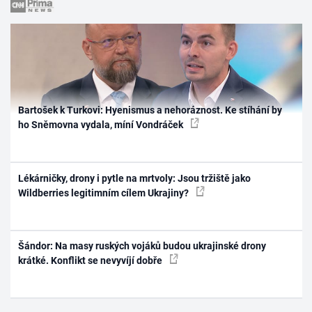
Bartošek k Turkovi: Hyenismus a nehoráznost. Ke stíhání by
ho Sněmovna vydala, míní Vondráček
Lékárničky, drony i pytle na mrtvoly: Jsou tržiště jako
Wildberries legitimním cílem Ukrajiny?
Šándor: Na masy ruských vojáků budou ukrajinské drony
krátké. Konflikt se nevyvíjí dobře