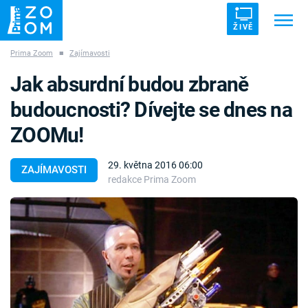
ŽIVĚ
Prima Zoom
■
Zajímavosti
Trendy:
ZRÁDCI
UFO
DRUHÁ SVĚTOVÁ VÁLKA
Jak absurdní budou zbraně
ZÁHADY
VETŘELCI DÁVNOVĚKU
budoucnosti? Dívejte se dnes na
ZOOMu!
29. května 2016 06:00
ZAJÍMAVOSTI
redakce Prima Zoom
Témata
Témata
Pořady
TV Program