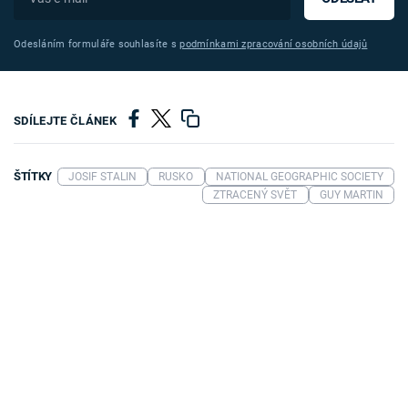
Odesláním formuláře souhlasíte s
podmínkami zpracování osobních údajů
SDÍLEJTE ČLÁNEK
ŠTÍTKY
JOSIF STALIN
RUSKO
NATIONAL GEOGRAPHIC SOCIETY
ZTRACENÝ SVĚT
GUY MARTIN