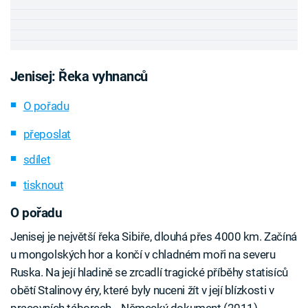
Jenisej: Řeka vyhnanců
O pořadu
přeposlat
sdílet
tisknout
O pořadu
Jenisej je největší řeka Sibiře, dlouhá přes 4000 km. Začíná
u mongolských hor a končí v chladném moři na severu
Ruska. Na její hladině se zrcadlí tragické příběhy statisíců
obětí Stalinovy éry, které byly nuceni žít v její blízkosti v
pracovních táborech… Německý dokument (2011)