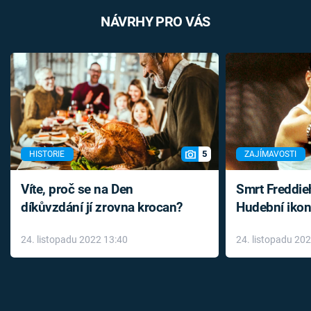
NÁVRHY PRO VÁS
5
HISTORIE
ZAJÍMAVOSTI
Víte, proč se na Den
Smrt Freddie
díkůvzdání jí zrovna krocan?
Hudební ikon
až do konce 
24. listopadu 2022 13:40
24. listopadu 20
léky