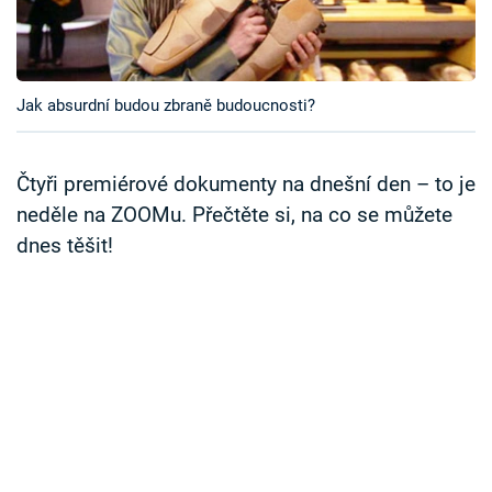
Časopis
Sledujte prima+
Jak absurdní budou zbraně budoucnosti?
Přihlášení
Čtyři premiérové dokumenty na dnešní den – to je
neděle na ZOOMu. Přečtěte si, na co se můžete
Sledujte nás
dnes těšit!