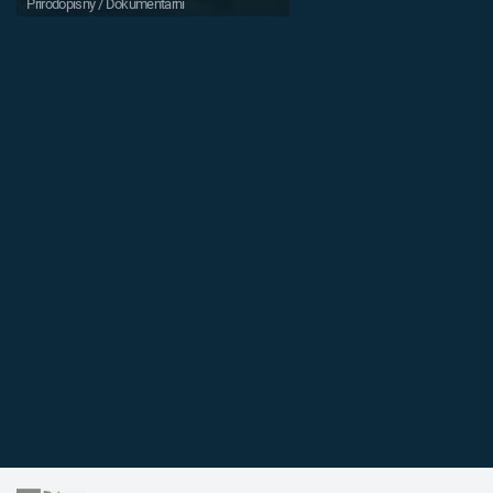
Přírodopisný / Dokumentární