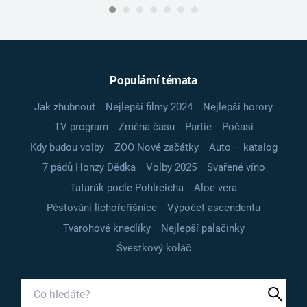
Populární témata
Jak zhubnout
Nejlepší filmy 2024
Nejlepší horory
TV program
Změna času
Partie
Počasí
Kdy budou volby
ZOO Nové začátky
Auto – katalog
7 pádů Honzy Dědka
Volby 2025
Svařené víno
Tatarák podle Pohlreicha
Aloe vera
Pěstování lichořeřišnice
Výpočet ascendentu
Tvarohové knedlíky
Nejlepší palačinky
Švestkový koláč