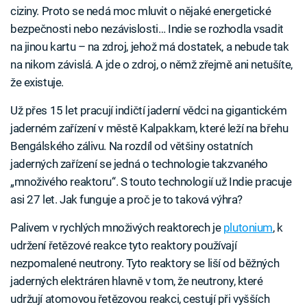
ciziny. Proto se nedá moc mluvit o nějaké energetické
bezpečnosti nebo nezávislosti… Indie se rozhodla vsadit
na jinou kartu – na zdroj, jehož má dostatek, a nebude tak
na nikom závislá. A jde o zdroj, o němž zřejmě ani netušíte,
že existuje.
Už přes 15 let pracují indičtí jaderní vědci na gigantickém
jaderném zařízení v městě Kalpakkam, které leží na břehu
Bengálského zálivu. Na rozdíl od většiny ostatních
jaderných zařízení se jedná o technologie takzvaného
„množivého reaktoru“. S touto technologií už Indie pracuje
asi 27 let. Jak funguje a proč je to taková výhra?
Palivem v rychlých množivých reaktorech je
plutonium
, k
udržení řetězové reakce tyto reaktory používají
nezpomalené neutrony. Tyto reaktory se liší od běžných
jaderných elektráren hlavně v tom, že neutrony, které
udržují atomovou řetězovou reakci, cestují při vyšších