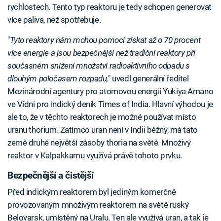
rychlostech. Tento typ reaktoru je tedy schopen generovat
více paliva, než spotřebuje.
"
Tyto reaktory nám mohou pomoci získat až o 70 procent
více energie a jsou bezpečnější než tradiční reaktory při
současném snížení množství radioaktivního odpadu s
dlouhým poločasem rozpadu,
" uvedl generální ředitel
Mezinárodní agentury pro atomovou energii Yukiya Amano
ve Vídni pro indický deník Times of India. Hlavní výhodou je
ale to, že v těchto reaktorech je možné používat místo
uranu thorium. Zatímco uran není v Indii běžný, má tato
země druhé největší zásoby thoria na světě. Množivý
reaktor v Kalpakkamu využívá právě tohoto prvku.
Bezpečnější a čistější
Před indickým reaktorem byl jediným komerčně
provozovaným množivým reaktorem na světě ruský
Beloyarsk, umístěný na Uralu. Ten ale využívá uran, a tak je