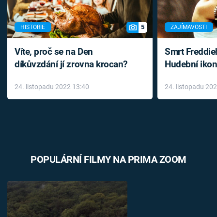
5
HISTORIE
ZAJÍMAVOSTI
Víte, proč se na Den
Smrt Freddie
díkůvzdání jí zrovna krocan?
Hudební ikon
až do konce 
24. listopadu 2022 13:40
24. listopadu 20
léky
POPULÁRNÍ FILMY NA PRIMA ZOOM