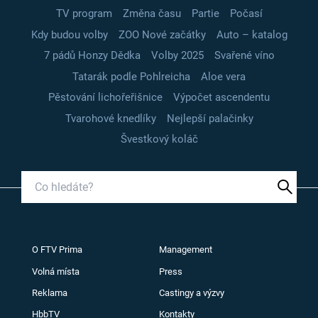
TV program
Změna času
Partie
Počasí
Kdy budou volby
ZOO Nové začátky
Auto – katalog
7 pádů Honzy Dědka
Volby 2025
Svařené víno
Tatarák podle Pohlreicha
Aloe vera
Pěstování lichořeřišnice
Výpočet ascendentu
Tvarohové knedlíky
Nejlepší palačinky
Švestkový koláč
O FTV Prima
Management
Volná místa
Press
Reklama
Castingy a výzvy
HbbTV
Kontakty