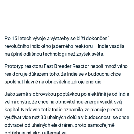
Po 15 letech vývoje a výstavby se blíží dokončení
revolučního indického jaderného reaktoru – Indie vsadila
na úplně odlišnou technologii než zbytek světa.
Prototyp reaktoru Fast Breeder Reactor neboli množivého
reaktoru je důkazem toho, že Indie se v budoucnu chce
spoléhat hlavně na obnovitelné zdroje energie.
Jako země s obrovskou poptávkou po elektřině je od Indie
velmi chytré, že chce na obnovitelnou energii vsadit svůj
kapitál. Nedávno totiž Indie oznámila, že plánuje přestat
využívat více než 30 uhelných dolů a v budoucnosti se chce
odvracet od uhelných elektráren, proto samozřejmě
potřebuje nějakou alternativu.