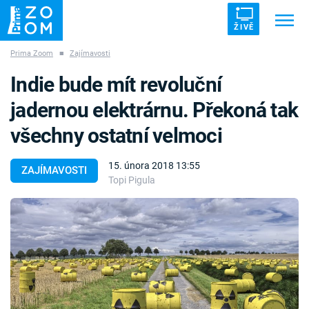
ŽIVĚ
Prima Zoom
■
Zajímavosti
Trendy:
ZRÁDCI
UFO
DRUHÁ SVĚTOVÁ VÁLKA
Indie bude mít revoluční
ZÁHADY
VETŘELCI DÁVNOVĚKU
jadernou elektrárnu. Překoná tak
všechny ostatní velmoci
15. února 2018 13:55
ZAJÍMAVOSTI
Topi Pigula
Témata
Témata
Pořady
TV Program