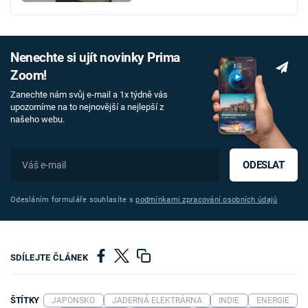
Nenechte si ujít novinky Prima
Zoom!
Zanechte nám svůj e-mail a 1x týdně vás
upozorníme na to nejnovější a nejlepší z
našeho webu.
ODESLAT
Odesláním formuláře souhlasíte s
podmínkami zpracování osobních údajů
SDÍLEJTE ČLÁNEK
ŠTÍTKY
JAPONSKO
JADERNÁ ELEKTRÁRNA
INDIE
ENERGIE