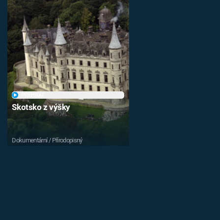
PŘEHRÁT
Skotsko z výšky
Dokumentární / Přírodopisný