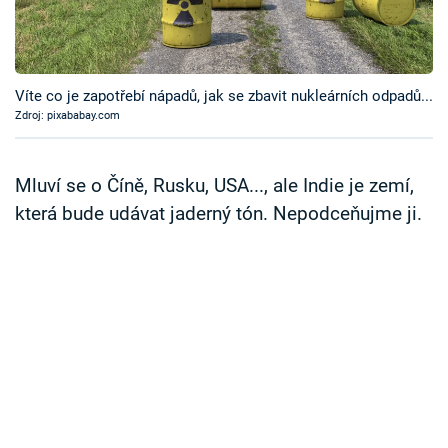
Časopis
Sledujte prima+
Víte co je zapotřebí nápadů, jak se zbavit nukleárních odpadů...
Zdroj: pixababay.com
Přihlášení
Mluví se o Číně, Rusku, USA..., ale Indie je zemí,
Sledujte nás
která bude udávat jaderný tón. Nepodceňujme ji.