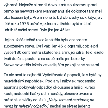
výborně: Nejenže si mohli dovolit mít soukromou praxi
přímo na newyorském Manhattanu, ale dokonce tam měli
oba luxusní byty. Pro mnohé to byl obrovský šok, když je v
létě roku 1975 právě v jednom z těchto bytů místní
údržbář našel mrtvé. Bylo jim jen 45 let.
Jejich už částečně rozložená těla byla v naprosto
zuboženém stavu. Cyril vážil jen 45 kilogramů, což je při
výšce 180 centimetrů skutečně alarmující cifra. Tělo leželo
tváří dolů na posteli a na sobě mělo jen boxerky.
Stewartovo tělo leželo ve vedlejším pokoji nahé na zemi.
To ale není to nejhorší. Vyšetřovatelé popsali, že v bytě byl
neuvěřitelný nepořádek. Podlahy i nábytek moderního
apartmá pokrývaly odpadky, okousané a hnijící kuřecí
kosti, nedopité flašky od limonády, plesnivé ovoce a
prázdné lahvičky od léků. „
Nebyl tam ani centimetr, na
němž by neležely odpadky
,“ nechal se slyšet jeden z