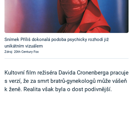
Časopis
Sledujte prima+
Přihlášení
Snímek Příliš dokonalá podoba psychicky rozhodí již
unikátním vizuálem
Zdroj: 20th Century Fox
Sledujte nás
Kultovní film režiséra Davida Cronenberga pracuje
s verzí, že za smrt bratrů-gynekologů může vášeň
k ženě. Realita však byla o dost podivnější.