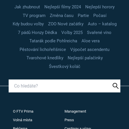
Jak zhubnout
Nejlepší filmy 2024
Nejlepší horory
TV program
Změna času
Partie
Počasí
Kdy budou volby
ZOO Nové začátky
Auto – katalog
7 pádů Honzy Dědka
Volby 2025
Svařené víno
Tatarák podle Pohlreicha
Aloe vera
Pěstování lichořeřišnice
Výpočet ascendentu
Tvarohové knedlíky
Nejlepší palačinky
Švestkový koláč
O FTV Prima
Management
Volná místa
Press
Reklama
Castingy a výzvy