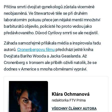
Příčina smrti dvojčat-gynekologů zůstala víceméně
neobjasněná. Ve Stewartově těle se při druhém
laboratorním pokusu přece jen nějaké menší množství
barbiturátů objevilo, policisté ho proto vedou jako
předávkovaného. Důvod Cyrilovy smrti se ale nezjistil.
Záhada samozřejmě přilákala média a inspirovala řadu
autorů.
Cronenbergovu filmu
předchází ještě kniha
Dvojčata Bariho Wooda a Jacka Geaslanda. Až
Cronenberg s Ironsem ale příběh oživili natolik, že se
dodnes v Americe s mnoha obměnami vypráví.
Klára Ochmanová
redaktorka FTV Prima
VŠECHNY ČLÁNKY AUTORA