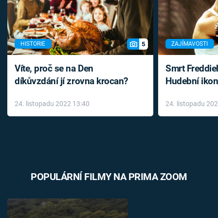
5
HISTORIE
ZAJÍMAVOSTI
Víte, proč se na Den
Smrt Freddie
díkůvzdání jí zrovna krocan?
Hudební ikon
až do konce 
24. listopadu 2022 13:40
24. listopadu 20
léky
POPULÁRNÍ FILMY NA PRIMA ZOOM