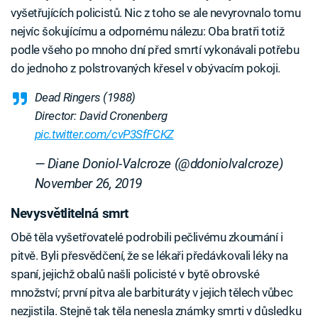
vyšetřujících policistů. Nic z toho se ale nevyrovnalo tomu
nejvíc šokujícímu a odpornému nálezu: Oba bratři totiž
podle všeho po mnoho dní před smrtí vykonávali potřebu
do jednoho z polstrovaných křesel v obývacím pokoji.
Dead Ringers (1988)
Director: David Cronenberg
pic.twitter.com/cvP3SfFCKZ
— Diane Doniol-Valcroze (@ddoniolvalcroze)
November 26, 2019
Nevysvětlitelná smrt
Obě těla vyšetřovatelé podrobili pečlivému zkoumání i
pitvě. Byli přesvědčení, že se lékaři předávkovali léky na
spaní, jejichž obalů našli policisté v bytě obrovské
množství; první pitva ale barbituráty v jejich tělech vůbec
nezjistila. Stejně tak těla nenesla známky smrti v důsledku