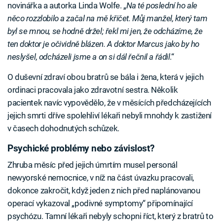
novinářka a autorka Linda Wolfe. „
Na té poslední ho ale
něco rozzlobilo a začal na mě křičet. Můj manžel, který tam
byl se mnou, se hodně držel; řekl mi jen, že odcházíme, že
ten doktor je očividně blázen. A doktor Marcus jako by ho
neslyšel, odcházeli jsme a on si dál řečnil a řádil
.“
O duševní zdraví obou bratrů se bála i žena, která v jejich
ordinaci pracovala jako zdravotní sestra. Několik
pacientek navíc vypovědělo, že v měsících předcházejících
jejich smrti dříve spolehliví lékaři nebyli mnohdy k zastižení
v časech dohodnutých schůzek.
Psychické problémy nebo závislost?
Zhruba měsíc před jejich úmrtím musel personál
newyorské nemocnice, v níž na část úvazku pracovali,
dokonce zakročit, když jeden z nich před naplánovanou
operací vykazoval „podivné symptomy“ připomínající
psychózu. Tamní lékaři nebyly schopni říct, který z bratrů to