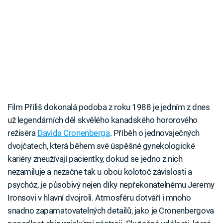
Film Příliš dokonalá podoba z roku 1988 je jedním z dnes
už legendárních děl skvělého kanadského hororového
režiséra
Davida Cronenberga
. Příběh o jednovaječných
dvojčatech, která během své úspěšné gynekologické
kariéry zneužívají pacientky, dokud se jedno z nich
nezamiluje a nezačne tak u obou kolotoč závislosti a
psychóz, je působivý nejen díky nepřekonatelnému Jeremy
Ironsovi v hlavní dvojroli. Atmosféru dotváří i mnoho
snadno zapamatovatelných detailů, jako je Cronenbergova