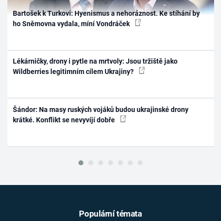
Bartošek k Turkovi: Hyenismus a nehoráznost. Ke stíhání by
ho Sněmovna vydala, míní Vondráček
Lékárničky, drony i pytle na mrtvoly: Jsou tržiště jako
Wildberries legitimním cílem Ukrajiny?
Šándor: Na masy ruských vojáků budou ukrajinské drony
krátké. Konflikt se nevyvíjí dobře
Populární témata