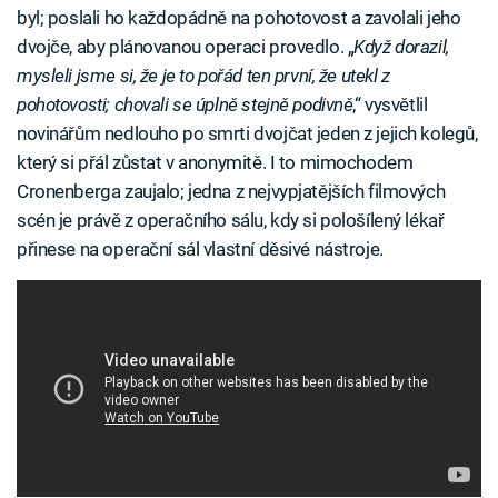
byl; poslali ho každopádně na pohotovost a zavolali jeho
dvojče, aby plánovanou operaci provedlo. „
Když dorazil,
mysleli jsme si, že je to pořád ten první, že utekl z
pohotovosti; chovali se úplně stejně podivně
,“ vysvětlil
novinářům nedlouho po smrti dvojčat jeden z jejich kolegů,
který si přál zůstat v anonymitě. I to mimochodem
Cronenberga zaujalo; jedna z nejvypjatějších filmových
scén je právě z operačního sálu, kdy si pološílený lékař
přinese na operační sál vlastní děsivé nástroje.