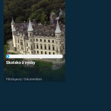
PŘEHRÁT
Skotsko z výšky
Přírodopisný / Dokumentární