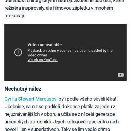
posedlost chirurgickými nástroji. Skutečné události, které
režiséra inspirovaly, ale filmovou zápletku v mnohém
překonají.
Nechutný nález
Cyril a Stewart Marcusovi
byli podle všeho skvělí lékaři.
Učebnice, na níž se podíleli, dokonce platila za jednu z
nejuznávanějších v oboru a učila se z ní celá generace
amerických porodníků. Jejich kolegové i pacienti o nich
hovořili jen v superlativech. Taky se jim vedlo přímo