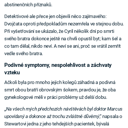
abstinenčních příznaků.
Detektivové ale přece jen objevili něco zajímavého:
Dvojčata oproti předpokladům nezemřela ve stejnou dobu.
Při vyšetřování se ukázalo, že Cyril několik dní po smrti
svého bratra dokonce ještě na chvíli opustil byt; kam šel a
co tam dělal, nikdo neví. A neví se ani, proč se vrátil zemřít
vedle svého bratra.
Podivné symptomy, nespolehlivost a záchvaty
vzteku
Ačkoli byla pro mnoho jejich kolegů záhadná a podivná
smrt obou bratří obrovským šokem, pravdou je, že oba
gynekologové měli v práci problémy už delší dobu.
„
Na všech mých předchozích návštěvách byl doktor Marcus
upovídaný a dokonce až trochu zvláštně důvěrný
,“ napsala o
Stewartovi jedna z jeho tehdejších pacientek, bývalá