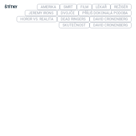
ŠTÍTKY
AMERIKA
SMRT
FILM
LÉKAŘ
REŽISÉR
JEREMY IRONS
DVOJČE
PŘÍLIŠ DOKONALÁ PODOBA
HOROR VS. REALITA
DEAD RINGERS
DAVID CRONENBERG
SKUTEČNOST
DAVID CRONENBERG