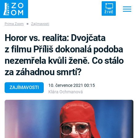
ŽIVĚ
Prima Zoom
■
Zajímavosti
Trendy:
ZRÁDCI
UFO
DRUHÁ SVĚTOVÁ VÁLKA
Horor vs. realita: Dvojčata
ZÁHADY
VETŘELCI DÁVNOVĚKU
z filmu Příliš dokonalá podoba
nezemřela kvůli ženě. Co stálo
za záhadnou smrtí?
Témata
10. července 2021 00:15
ZAJÍMAVOSTI
Klára Ochmanová
Témata
Pořady
TV Program