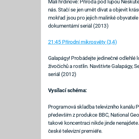
Malí hrdinové: Příroda pod lupou Neskute
nás. Stačí se jen umět dívat a objevit kr
mokřad jsou pro jejich malinké obyvat
dokumentární seriál (2013)
21:45 Přírodní mikrosvěty (3,4)
Galapágy! Probádejte jedinečné odlehlé l
živočichů a rostlin. Navštivte Galapágy,
seriál (2012)
Vysílací schéma:
Programová skladba televizního kanálu 
především z produkce BBC, National Geograp
takové koncentraci nikde jinde nenajdet
české televizní premiéře.