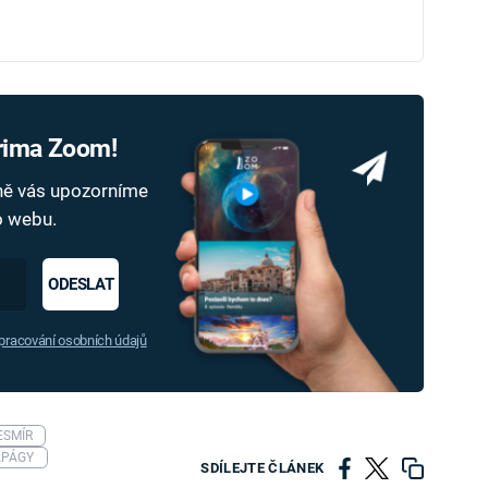
Prima Zoom!
dně vás upozorníme
ho webu.
ODESLAT
racování osobních údajů
ESMÍR
APÁGY
SDÍLEJTE ČLÁNEK