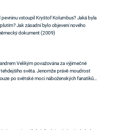
jí pevninu vstoupil Kryštof Kolumbus? Jaká byla
yplutím? Jak zásadní bylo objevení nového
o-německý dokument (2009)
exandrem Velikým považována za výjimečné
 tehdejšího světa. Jenomže právě moudrost
 touze po světské moci náboženských fanatiků…