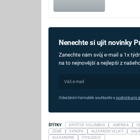
Nenechte si ujít novinky 
Zanechte nám svůj e-mail a 1x tý
na to nejnovější a nejlepší z naše
Odesláním formuláře souhlasíte s
podmínkami zp
ŠTÍTKY
KRYŠTOF KOLUMBUS
AMERIKA
V
ZEMĚ
EVROPA
ALEXANDR VELIKÝ
GAL
ALEXANDRIE
CIVILIZACE