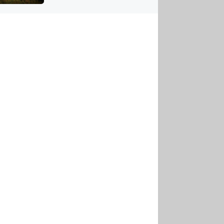
US
tornádem
RSUS
ZE A