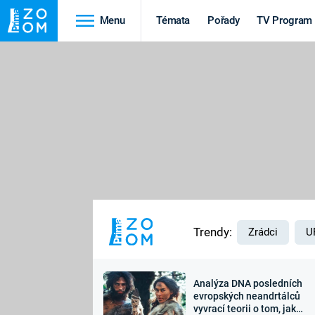
Menu
Témata
Pořady
TV Program
Cestování
Historie
HRADY A ZÁMKY
VIKINGOVÉ
HEDVÁBNÁ STEZKA
EPIDEMIE A
PANDEMIE
PŘÍRODA
STAROVĚKÝ EGYPT
Trendy:
Zrádci
U
Analýza DNA posledních
Druhá
Výročí
evropských neandrtálců
vyvrací teorii o tom, jak
světová válka