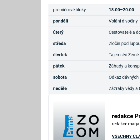
premiérové bloky
18.00–20.00
pondělí
Volání divočiny
úterý
Cestovatelé a d
středa
Zločin pod lupo
čtvrtek
Tajemství Země 
pátek
Záhady a konsp
sobota
Odkaz dávných ci
neděle
Zázraky vědy a 
redakce P
redakce maga
VŠECHNY ČL