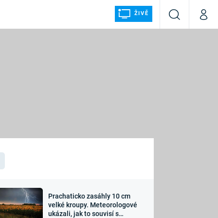
ŽIVĚ
Vyhledávání
Můj p
Prima+
ÁLKA
CNN Prima NEWS
Prima FRESH
Prima LIVING
LMY A
Prima Ženy
Prima LAJK
Prachaticko zasáhly 10 cm
osti
velké kroupy. Meteorologové
Sledujte nás
ukázali, jak to souvisí s