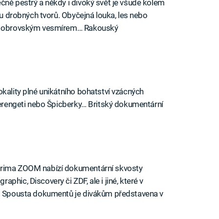
čně pestrý a někdy i divoký svět je všude kolem
ásu drobných tvorů. Obyčejná louka, les nebo
ele obrovským vesmírem… Rakouský
okality plné unikátního bohatství vzácných
 Serengeti nebo Špicberky… Britský dokumentární
Prima ZOOM nabízí dokumentární skvosty
hic, Discovery či ZDF, ale i jiné, které v
e. Spousta dokumentů je divákům představena v