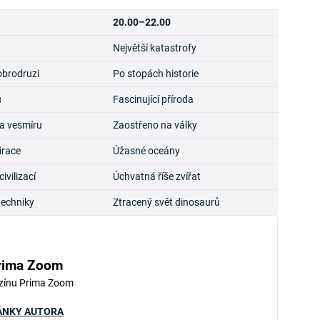
20.00–22.00
Největší katastrofy
obrodruzi
Po stopách historie
u
Fascinující příroda
a vesmíru
Zaostřeno na války
irace
Úžasné oceány
vilizací
Úchvatná říše zvířat
techniky
Ztracený svět dinosaurů
rima Zoom
zínu Prima Zoom
ÁNKY AUTORA