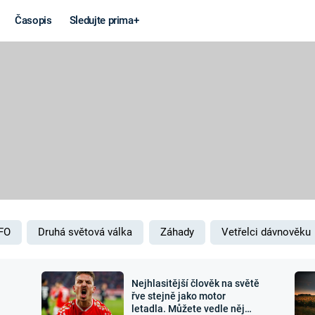
Časopis
Sledujte prima+
Věda a
Války
technika
STUDENÁ V
KORONAVIRUS
VÁLKA VE
VIETNAMU
VESMÍR
VÁLEČNÉ FI
MARS
SERIÁLY
FO
Druhá světová válka
Záhady
Vetřelci dávnověku
Nejhlasitější člověk na světě
Záhady a
Zajímav
řve stejně jako motor
letadla. Můžete vedle něj
konspirace