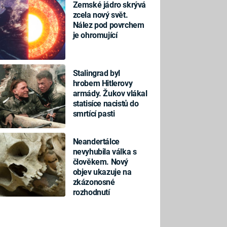
Zemské jádro skrývá
zcela nový svět.
Nález pod povrchem
je ohromující
Stalingrad byl
hrobem Hitlerovy
armády. Žukov vlákal
statisíce nacistů do
smrtící pasti
Neandertálce
nevyhubila válka s
člověkem. Nový
objev ukazuje na
zkázonosné
rozhodnutí