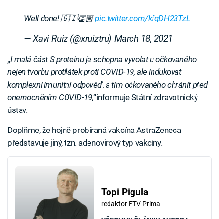
Well done! 🇬🇮👏🏽
pic.twitter.com/kfqDH23TzL
— Xavi Ruiz (@xruiztru)
March 18, 2021
„
I malá část S proteinu je schopna vyvolat u očkovaného
nejen tvorbu protilátek proti COVID-19, ale indukovat
komplexní imunitní odpověď, a tím očkovaného chránit před
onemocněním COVID-19,
“informuje Státní zdravotnický
ústav.
Doplňme, že hojně probíraná vakcína AstraZeneca
představuje jiný, tzn. adenovirový typ vakcíny.
Topi Pigula
redaktor FTV Prima