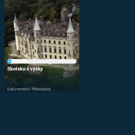
PŘEHRÁT
Skotsko z výšky
Dokumentární / Přírodopisný