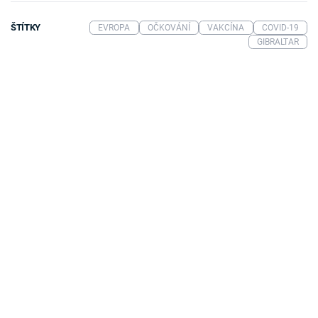
ŠTÍTKY
EVROPA
OČKOVÁNÍ
VAKCÍNA
COVID-19
GIBRALTAR