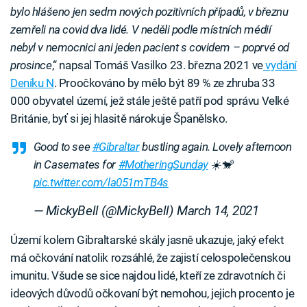
bylo hlášeno jen sedm nových pozitivních případů, v březnu
zemřeli na covid dva lidé. V neděli podle místních médií
nebyl v nemocnici ani jeden pacient s covidem – poprvé od
prosince
,“ napsal Tomáš Vasilko 23. března 2021 ve
vydání
Deníku N
. Proočkováno by mělo být 89 % ze zhruba 33
000 obyvatel území, jež stále ještě patří pod správu Velké
Británie, byť si jej hlasitě nárokuje Španělsko.
Good to see
#Gibraltar
bustling again. Lovely afternoon
in Casemates for
#MotheringSunday
☀️🐒
pic.twitter.com/la051mTB4s
— MickyBell (@MickyBell)
March 14, 2021
Území kolem Gibraltarské skály jasně ukazuje, jaký efekt
má očkování natolik rozsáhlé, že zajistí celospolečenskou
imunitu. Všude se sice najdou lidé, kteří ze zdravotních či
ideových důvodů očkovaní být nemohou, jejich procento je