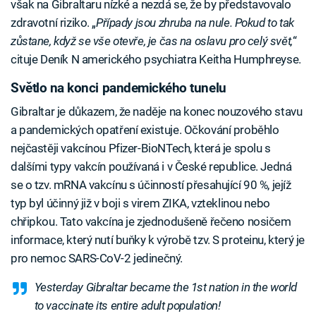
však na Gibraltaru nízké a nezdá se, že by představovalo
zdravotní riziko. „
Případy jsou zhruba na nule. Pokud to tak
zůstane, když se vše otevře, je čas na oslavu pro celý svět,
“
cituje Deník N amerického psychiatra Keitha Humphreyse.
Světlo na konci pandemického tunelu
Gibraltar je důkazem, že naděje na konec nouzového stavu
a pandemických opatření existuje. Očkování proběhlo
nejčastěji vakcínou Pfizer-BioNTech, která je spolu s
dalšími typy vakcín používaná i v České republice. Jedná
se o tzv. mRNA vakcínu s účinností přesahující 90 %, jejíž
typ byl účinný již v boji s virem ZIKA, vzteklinou nebo
chřipkou. Tato vakcína je zjednodušeně řečeno nosičem
informace, který nutí buňky k výrobě tzv. S proteinu, který je
pro nemoc SARS-CoV-2 jedinečný.
Yesterday Gibraltar became the 1st nation in the world
to vaccinate its entire adult population!