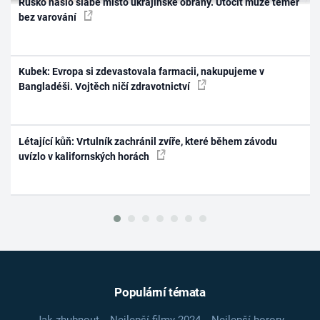
Rusko našlo slabé místo ukrajinské obrany. Útočit může téměř
bez varování
Kubek: Evropa si zdevastovala farmacii, nakupujeme v
Bangladéši. Vojtěch ničí zdravotnictví
Létající kůň: Vrtulník zachránil zvíře, které během závodu
uvízlo v kalifornských horách
Populární témata