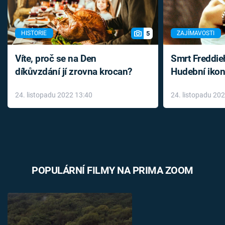
5
HISTORIE
ZAJÍMAVOSTI
Víte, proč se na Den
Smrt Freddie
díkůvzdání jí zrovna krocan?
Hudební ikon
až do konce 
24. listopadu 2022 13:40
24. listopadu 20
léky
POPULÁRNÍ FILMY NA PRIMA ZOOM