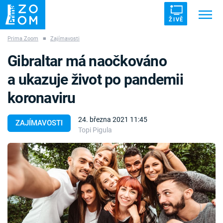
ŽIVĚ
Prima Zoom
■
Zajímavosti
Trendy:
ZRÁDCI
UFO
DRUHÁ SVĚTOVÁ VÁLKA
Gibraltar má naočkováno
ZÁHADY
VETŘELCI DÁVNOVĚKU
a ukazuje život po pandemii
koronaviru
24. března 2021 11:45
ZAJÍMAVOSTI
Topi Pigula
Témata
Témata
Pořady
TV Program