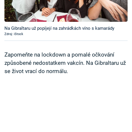
Časopis
Sledujte prima+
Na Gibraltaru už popíjejí na zahrádkách víno s kamarády
Zdroj: iStock
Přihlášení
Zapomeňte na lockdown a pomalé očkování
Sledujte nás
způsobené nedostatkem vakcín. Na Gibraltaru už
se život vrací do normálu.