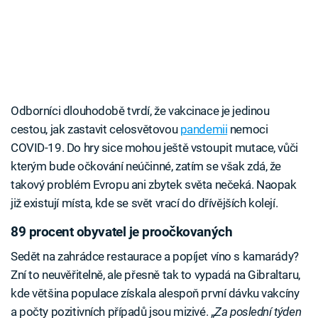
Odborníci dlouhodobě tvrdí, že vakcinace je jedinou
cestou, jak zastavit celosvětovou
pandemii
nemoci
COVID-19. Do hry sice mohou ještě vstoupit mutace, vůči
kterým bude očkování neúčinné, zatím se však zdá, že
takový problém Evropu ani zbytek světa nečeká. Naopak
již existují místa, kde se svět vrací do dřívějších kolejí.
89 procent obyvatel je proočkovaných
Sedět na zahrádce restaurace a popíjet víno s kamarády?
Zní to neuvěřitelně, ale přesně tak to vypadá na Gibraltaru,
kde většina populace získala alespoň první dávku vakcíny
a počty pozitivních případů jsou mizivé. „
Za poslední týden