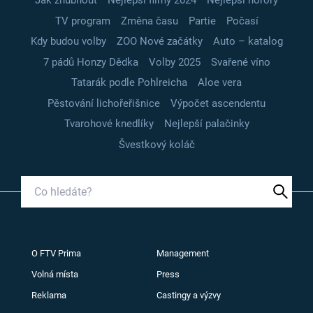
Jak zhubnout
Nejlepší filmy 2024
Nejlepší horory
TV program
Změna času
Partie
Počasí
Kdy budou volby
ZOO Nové začátky
Auto – katalog
7 pádů Honzy Dědka
Volby 2025
Svařené víno
Tatarák podle Pohlreicha
Aloe vera
Pěstování lichořeřišnice
Výpočet ascendentu
Tvarohové knedlíky
Nejlepší palačinky
Švestkový koláč
O FTV Prima
Management
Volná místa
Press
Reklama
Castingy a výzvy