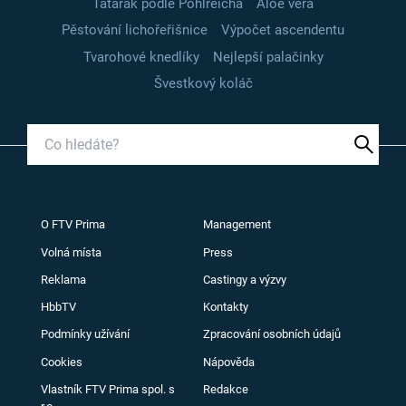
Tatarák podle Pohlreicha
Aloe vera
Pěstování lichořeřišnice
Výpočet ascendentu
Tvarohové knedlíky
Nejlepší palačinky
Švestkový koláč
O FTV Prima
Management
Volná místa
Press
Reklama
Castingy a výzvy
HbbTV
Kontakty
Podmínky užívání
Zpracování osobních údajů
Cookies
Nápověda
Vlastník FTV Prima spol. s
Redakce