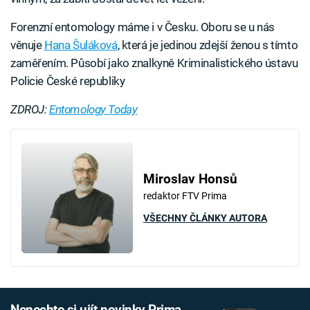
Forenzní entomology máme i v Česku. Oboru se u nás
věnuje
Hana Šuláková
, která je jedinou zdejší ženou s tímto
zaměřením. Působí jako znalkyně Kriminalistického ústavu
Policie České republiky
ZDROJ:
Entomology Today
Miroslav Honsů
redaktor FTV Prima
VŠECHNY ČLÁNKY AUTORA
Nenechte si ujít novinky Prima