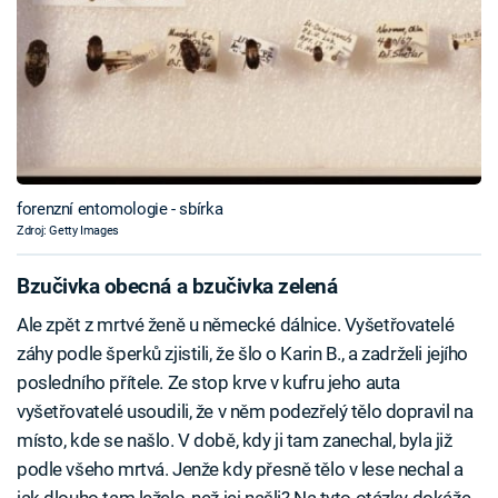
forenzní entomologie - sbírka
Zdroj: Getty Images
Bzučivka obecná a bzučivka zelená
Ale zpět z mrtvé ženě u německé dálnice. Vyšetřovatelé
záhy podle šperků zjistili, že šlo o Karin B., a zadrželi jejího
posledního přítele. Ze stop krve v kufru jeho auta
vyšetřovatelé usoudili, že v něm podezřelý tělo dopravil na
místo, kde se našlo. V době, kdy ji tam zanechal, byla již
podle všeho mrtvá. Jenže kdy přesně tělo v lese nechal a
jak dlouho tam leželo, než jej našli? Na tyto otázky dokáže