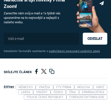
Zoom!
Zanechte nám svůj e-mail a 1x týdně vás
upozorníme na to nejnovější a nejlepší z
našeho webu.
ODESLAT
Odesláním formuláře souhlasíte s
podmínkami zpracování osobních údajů
SDÍLEJTE ČLÁNEK
ŠTÍTKY
NĚMECKO
VRAŽDA
FTV PRIMA
MOUCHA
HMYZ
LARVA
VRAŽDY
ČESKO
ČÍNA
KRIMINALISTIKA
POLICIE ČESKÉ REPUBLIKY
FORENZNÍ ENTOMOLOGIE