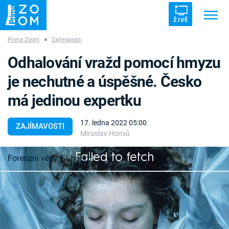
ŽIVĚ
Prima Zoom
■
Zajímavosti
Trendy:
ZRÁDCI
UFO
DRUHÁ SVĚTOVÁ VÁLKA
Odhalování vražd pomocí hmyzu
ZÁHADY
VETŘELCI DÁVNOVĚKU
je nechutné a úspěšné. Česko
má jedinou expertku
17. ledna 2022 05:00
ZAJÍMAVOSTI
Miroslav Honsů
Témata
Failed to fetch
Forenzní vědy 1 - hmyz
Témata
Pořady
S jedním milionem známých druhů je hmyz
nejpočetnější skupinou živočichů na naší planetě.
TV Program
Není tedy divu, že se stal i důležitým spojencem