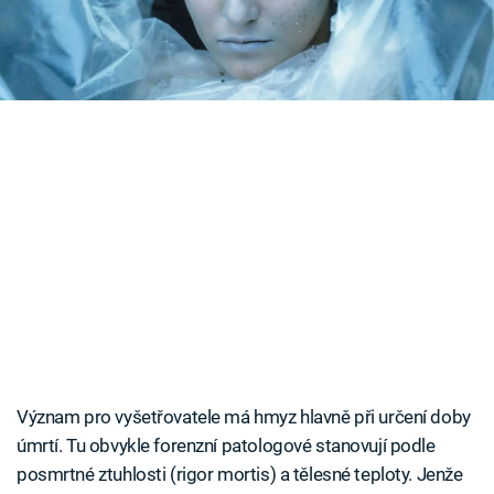
policejních vyšetřovatelů.
Časopis
Sledujte prima+
Přihlášení
Sledujte nás
Význam pro vyšetřovatele má hmyz hlavně při určení doby
úmrtí. Tu obvykle forenzní patologové stanovují podle
posmrtné ztuhlosti (rigor mortis) a tělesné teploty. Jenže