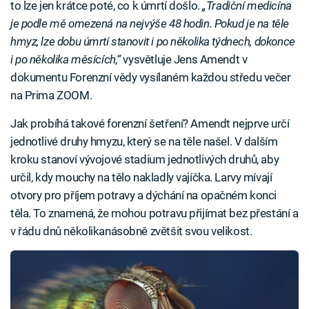
to lze jen krátce poté, co k úmrtí došlo.
„Tradiční medicína
je podle mě omezená na nejvýše 48 hodin. Pokud je na těle
hmyz, lze dobu úmrtí stanovit i po několika týdnech, dokonce
i po několika měsících,“
vysvětluje Jens Amendt v
dokumentu Forenzní vědy vysílaném každou středu večer
na Prima ZOOM.
Jak probíhá takové forenzní šetření? Amendt nejprve určí
jednotlivé druhy hmyzu, který se na těle našel. V dalším
kroku stanoví vývojové stadium jednotlivých druhů, aby
určil, kdy mouchy na tělo nakladly vajíčka. Larvy mívají
otvory pro příjem potravy a dýchání na opačném konci
těla. To znamená, že mohou potravu přijímat bez přestání a
v řádu dnů několikanásobně zvětšit svou velikost.