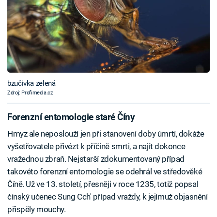
bzučivka zelená
Zdroj: Profimedia.cz
Forenzní entomologie staré Číny
Hmyz ale neposlouží jen při stanovení doby úmrtí, dokáže
vyšetřovatele přivézt k příčině smrti, a najít dokonce
vražednou zbraň. Nejstarší zdokumentovaný případ
takovéto forenzní entomologie se odehrál ve středověké
Číně. Už ve 13. století, přesněji v roce 1235, totiž popsal
čínský učenec Sung Cch' případ vraždy, k jejímuž objasnění
přispěly mouchy.