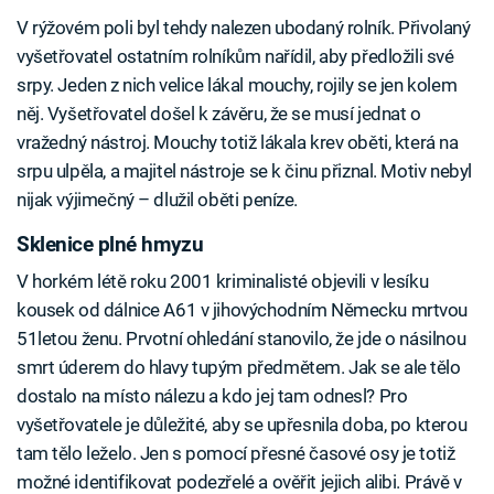
V rýžovém poli byl tehdy nalezen ubodaný rolník. Přivolaný
vyšetřovatel ostatním rolníkům nařídil, aby předložili své
srpy. Jeden z nich velice lákal mouchy, rojily se jen kolem
něj. Vyšetřovatel došel k závěru, že se musí jednat o
vražedný nástroj. Mouchy totiž lákala krev oběti, která na
srpu ulpěla, a majitel nástroje se k činu přiznal. Motiv nebyl
nijak výjimečný – dlužil oběti peníze.
Sklenice plné hmyzu
V horkém létě roku 2001 kriminalisté objevili v lesíku
kousek od dálnice A61 v jihovýchodním Německu mrtvou
51letou ženu. Prvotní ohledání stanovilo, že jde o násilnou
smrt úderem do hlavy tupým předmětem. Jak se ale tělo
dostalo na místo nálezu a kdo jej tam odnesl? Pro
vyšetřovatele je důležité, aby se upřesnila doba, po kterou
tam tělo leželo. Jen s pomocí přesné časové osy je totiž
možné identifikovat podezřelé a ověřit jejich alibi. Právě v