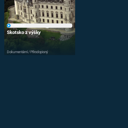
PŘEHRÁT
Skotsko z výšky
Dokumentární / Přírodopisný