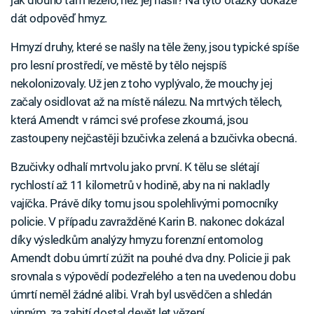
dát odpověď hmyz.
Hmyzí druhy, které se našly na těle ženy, jsou typické spíše
pro lesní prostředí, ve městě by tělo nejspíš
nekolonizovaly. Už jen z toho vyplývalo, že mouchy jej
začaly osidlovat až na místě nálezu. Na mrtvých tělech,
která Amendt v rámci své profese zkoumá, jsou
zastoupeny nejčastěji bzučivka zelená a bzučivka obecná.
Bzučivky odhalí mrtvolu jako první. K tělu se slétají
rychlostí až 11 kilometrů v hodině, aby na ni nakladly
vajíčka. Právě díky tomu jsou spolehlivými pomocníky
policie. V případu zavražděné Karin B. nakonec dokázal
díky výsledkům analýzy hmyzu forenzní entomolog
Amendt dobu úmrtí zúžit na pouhé dva dny. Policie ji pak
srovnala s výpovědí podezřelého a ten na uvedenou dobu
úmrtí neměl žádné alibi. Vrah byl usvědčen a shledán
vinným, za zabití dostal devět let vězení.