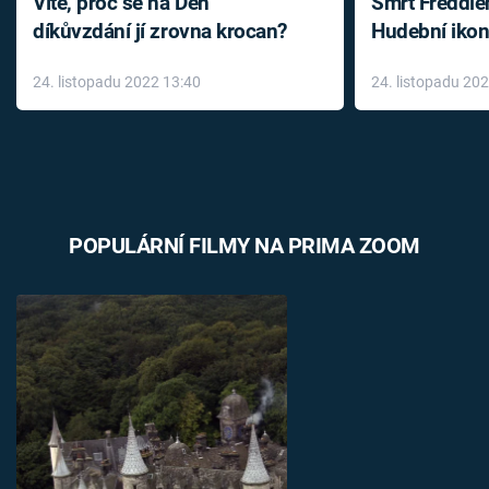
Víte, proč se na Den
Smrt Freddie
díkůvzdání jí zrovna krocan?
Hudební ikon
až do konce 
24. listopadu 2022 13:40
24. listopadu 20
léky
POPULÁRNÍ FILMY NA PRIMA ZOOM