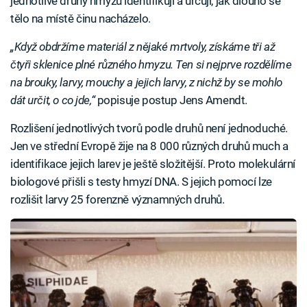
jednotlivé druhy hmyzu identifikují a určují, jak dlouho se
tělo na místě činu nacházelo.
„Když obdržíme materiál z nějaké mrtvoly, získáme tři až
čtyři sklenice plné různého hmyzu. Ten si nejprve rozdělíme
na brouky, larvy, mouchy a jejich larvy, z nichž by se mohlo
dát určit, o co jde,“
popisuje postup Jens Amendt.
Rozlišení jednotlivých tvorů podle druhů není jednoduché.
Jen ve střední Evropě žije na 8 000 různých druhů much a
identifikace jejich larev je ještě složitější. Proto molekulární
biologové přišli s testy hmyzí DNA. S jejich pomocí lze
rozlišit larvy 25 forenzně významných druhů.