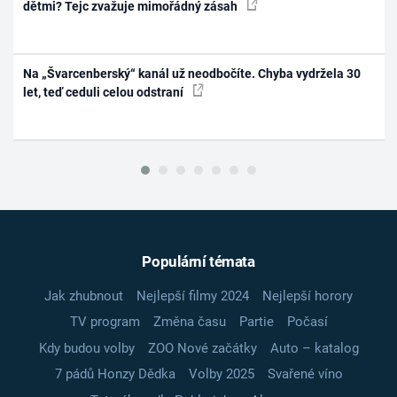
dětmi? Tejc zvažuje mimořádný zásah
Na „Švarcenberský“ kanál už neodbočíte. Chyba vydržela 30
let, teď ceduli celou odstraní
Populární témata
Jak zhubnout
Nejlepší filmy 2024
Nejlepší horory
TV program
Změna času
Partie
Počasí
Kdy budou volby
ZOO Nové začátky
Auto – katalog
7 pádů Honzy Dědka
Volby 2025
Svařené víno