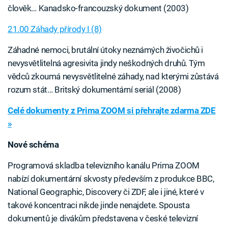
člověk… Kanadsko-francouzský dokument (2003)
21.00 Záhady přírody I (8)
Záhadné nemoci, brutální útoky neznámých živočichů i
nevysvětlitelná agresivita jindy neškodných druhů. Tým
vědců zkoumá nevysvětlitelné záhady, nad kterými zůstává
rozum stát… Britský dokumentární seriál (2008)
Celé dokumenty z Prima ZOOM si přehrajte zdarma ZDE
»
Nové schéma
Programová skladba televizního kanálu Prima ZOOM
nabízí dokumentární skvosty především z produkce BBC,
National Geographic, Discovery či ZDF, ale i jiné, které v
takové koncentraci nikde jinde nenajdete. Spousta
dokumentů je divákům představena v české televizní