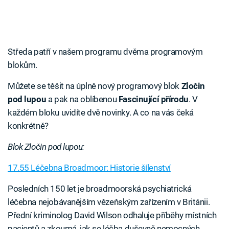
Středa patří v našem programu dvěma programovým
blokům.
Můžete se těšit na úplně nový programový blok
Zločin
pod lupou
a pak na oblíbenou
Fascinující přírodu
. V
každém bloku uvidíte dvě novinky. A co na vás čeká
konkrétně?
Blok Zločin pod lupou:
17.55 Léčebna Broadmoor: Historie šílenství
Posledních 150 let je broadmoorská psychiatrická
léčebna nejobávanějším vězeňským zařízením v Británii.
Přední kriminolog David Wilson odhaluje příběhy místních
pacientů a zkoumá, jak se léčba duševně nemocných