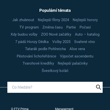
Populární témata
Jak zhubnout
Nejlepší filmy 2024
Nejlepší horory
TV program
Změna času
Partie
Počasí
Kdy budou volby
ZOO Nové začátky
Auto – katalog
7 pádů Honzy Dědka
Volby 2025
Svařené víno
Tatarák podle Pohlreicha
Aloe vera
Pěstování lichořeřišnice
Výpočet ascendentu
Tvarohové knedlíky
Nejlepší palačinky
Švestkový koláč
O FTV Prima
Management