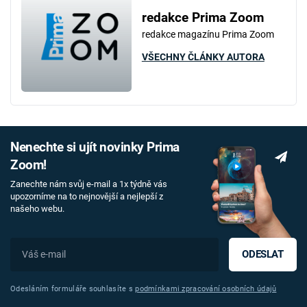
redakce Prima Zoom
redakce magazínu Prima Zoom
VŠECHNY ČLÁNKY AUTORA
Nenechte si ujít novinky Prima
Zoom!
Zanechte nám svůj e-mail a 1x týdně vás
upozorníme na to nejnovější a nejlepší z
našeho webu.
ODESLAT
Odesláním formuláře souhlasíte s
podmínkami zpracování osobních údajů