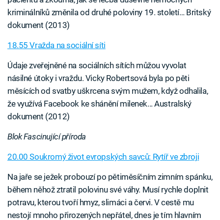
kriminálníků změnila od druhé poloviny 19. století… Britský
dokument (2013)
18.55 Vražda na sociální síti
Údaje zveřejněné na sociálních sítích můžou vyvolat
násilné útoky i vraždu. Vicky Robertsová byla po pěti
měsících od svatby uškrcena svým mužem, když odhalila,
že využívá Facebook ke shánění milenek... Australský
dokument (2012)
Blok Fascinující příroda
20.00 Soukromý život evropských savců: Rytíř ve zbroji
Na jaře se ježek probouzí po pětiměsíčním zimním spánku,
během něhož ztratil polovinu své váhy. Musí rychle doplnit
potravu, kterou tvoří hmyz, slimáci a červi. V cestě mu
nestojí mnoho přirozených nepřátel, dnes je tím hlavním