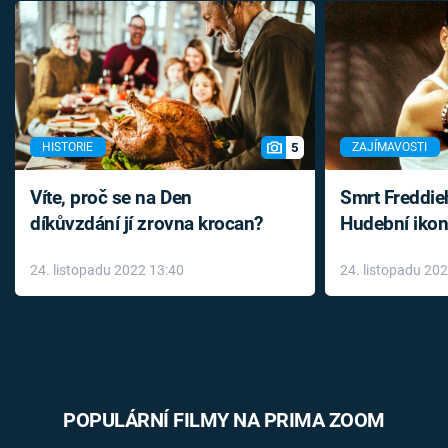
5
HISTORIE
ZAJÍMAVOSTI
Víte, proč se na Den
Smrt Freddie
díkůvzdání jí zrovna krocan?
Hudební ikon
až do konce 
24. listopadu 2022 13:40
24. listopadu 20
léky
POPULÁRNÍ FILMY NA PRIMA ZOOM