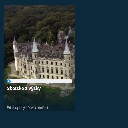
PŘEHRÁT
Skotsko z výšky
Přírodopisný / Dokumentární