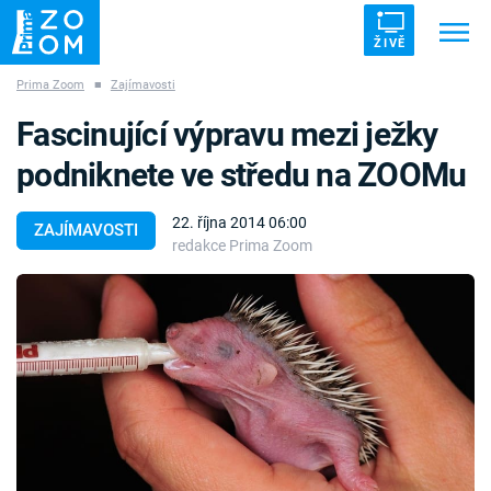
ŽIVĚ
Prima Zoom
■
Zajímavosti
Trendy:
ZRÁDCI
UFO
DRUHÁ SVĚTOVÁ VÁLKA
Fascinující výpravu mezi ježky
ZÁHADY
VETŘELCI DÁVNOVĚKU
podniknete ve středu na ZOOMu
22. října 2014 06:00
ZAJÍMAVOSTI
redakce Prima Zoom
Témata
Témata
Pořady
TV Program