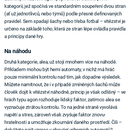
kategorii, jež spočívá ve standardním soupeření dvou stran
(ať už jednotlivců, nebo týmů) podle přesně definovaných
pravidel. Sem spadají šachy nebo třeba fotbal – vítězství je
určeno na základě toho, která ze stran lépe ovládla pravidla
a principy dané hry.
Na náhodu
Druhá kategorie, alea, už stojí mnohem více na náhodě.
Příkladem mohou být herní automaty, v nichž má hráč
pouze minimální kontrolu nad tím, jak dopadne výsledek.
Můžete namítnout, že i v případě zmíněných šachů může
člověk dojít k vítězství náhodně, princip je však odlišný – ve
hrách typu agon rozhoduje lidský faktor, zatímco alea se
vyznačuje ztrátou kontrolu. To na jedné straně vyvolává
napětí a stres, zároveň však zvyšuje faktor znovu-
hratelnosti a umožňuje zkoumání daného prostředí. Čili –
dokážete najít vzorec v chování výherních automatů?