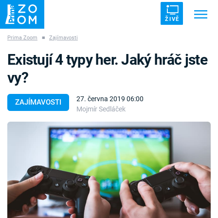
ŽIVĚ
Prima Zoom
■
Zajímavosti
Trendy:
ZRÁDCI
UFO
DRUHÁ SVĚTOVÁ VÁLKA
Existují 4 typy her. Jaký hráč jste
ZÁHADY
VETŘELCI DÁVNOVĚKU
vy?
27. června 2019 06:00
ZAJÍMAVOSTI
Mojmír Sedláček
Témata
Témata
Pořady
TV Program