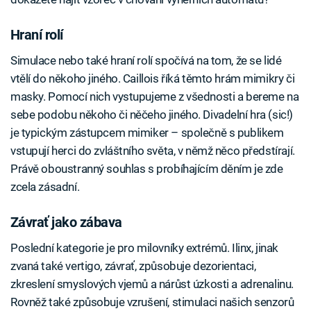
Hraní rolí
Simulace nebo také hraní rolí spočívá na tom, že se lidé
vtělí do někoho jiného. Caillois říká těmto hrám mimikry či
masky. Pomocí nich vystupujeme z všednosti a bereme na
sebe podobu někoho či něčeho jiného. Divadelní hra (sic!)
je typickým zástupcem mimiker – společně s publikem
vstupují herci do zvláštního světa, v němž něco předstírají.
Právě oboustranný souhlas s probíhajícím děním je zde
zcela zásadní.
Závrať jako zábava
Poslední kategorie je pro milovníky extrémů. Ilinx, jinak
zvaná také vertigo, závrať, způsobuje dezorientaci,
zkreslení smyslových vjemů a nárůst úzkosti a adrenalinu.
Rovněž také způsobuje vzrušení, stimulaci našich senzorů