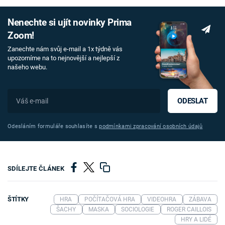
Nenechte si ujít novinky Prima
Zoom!
Zanechte nám svůj e-mail a 1x týdně vás
upozorníme na to nejnovější a nejlepší z
našeho webu.
ODESLAT
Odesláním formuláře souhlasíte s
podmínkami zpracování osobních údajů
SDÍLEJTE ČLÁNEK
ŠTÍTKY
HRA
POČÍTAČOVÁ HRA
VIDEOHRA
ZÁBAVA
ŠACHY
MASKA
SOCIOLOGIE
ROGER CAILLOIS
HRY A LIDÉ