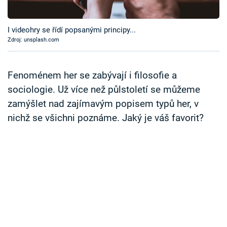
Časopis
I videohry se řídí popsanými principy...
Sledujte prima+
Zdroj: unsplash.com
Přihlášení
Fenoménem her se zabývají i filosofie a
sociologie. Už více než půlstoletí se můžeme
zamýšlet nad zajímavým popisem typů her, v
Sledujte nás
nichž se všichni poznáme. Jaký je váš favorit?