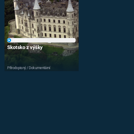
PŘEHRÁT
Skotsko z výšky
Přírodopisný / Dokumentární