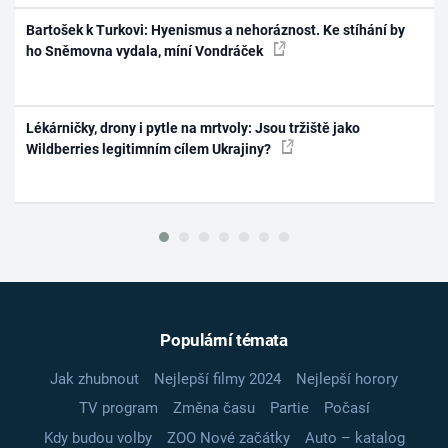
Bartošek k Turkovi: Hyenismus a nehoráznost. Ke stíhání by
ho Sněmovna vydala, míní Vondráček
Lékárničky, drony i pytle na mrtvoly: Jsou tržiště jako
Wildberries legitimním cílem Ukrajiny?
Populární témata
Jak zhubnout
Nejlepší filmy 2024
Nejlepší horory
TV program
Změna času
Partie
Počasí
Kdy budou volby
ZOO Nové začátky
Auto – katalog