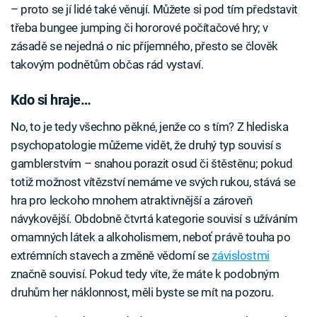
– proto se jí lidé také věnují. Můžete si pod tím představit
třeba bungee jumping či hororové počítačové hry; v
zásadě se nejedná o nic příjemného, přesto se člověk
takovým podnětům občas rád vystaví.
Kdo si hraje…
No, to je tedy všechno pěkné, jenže co s tím? Z hlediska
psychopatologie můžeme vidět, že druhý typ souvisí s
gamblerstvím – snahou porazit osud či štěstěnu; pokud
totiž možnost vítězství nemáme ve svých rukou, stává se
hra pro leckoho mnohem atraktivnější a zároveň
návykovější. Obdobně čtvrtá kategorie souvisí s užíváním
omamných látek a alkoholismem, neboť právě touha po
extrémních stavech a změně vědomí se
závislostmi
značně souvisí. Pokud tedy víte, že máte k podobným
druhům her náklonnost, měli byste se mít na pozoru.