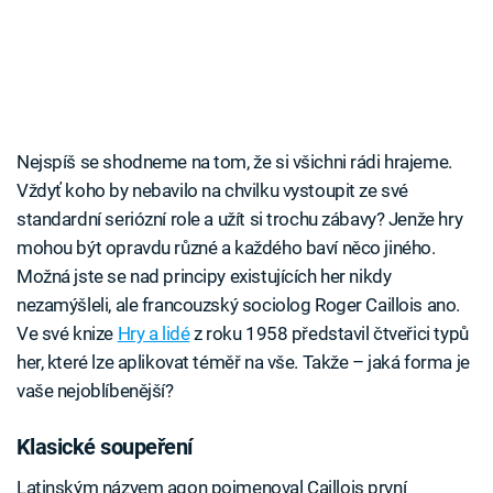
Nejspíš se shodneme na tom, že si všichni rádi hrajeme.
Vždyť koho by nebavilo na chvilku vystoupit ze své
standardní seriózní role a užít si trochu zábavy? Jenže hry
mohou být opravdu různé a každého baví něco jiného.
Možná jste se nad principy existujících her nikdy
nezamýšleli, ale francouzský sociolog Roger Caillois ano.
Ve své knize
Hry a lidé
z roku 1958 představil čtveřici typů
her, které lze aplikovat téměř na vše. Takže – jaká forma je
vaše nejoblíbenější?
Klasické soupeření
Latinským názvem agon pojmenoval Caillois první