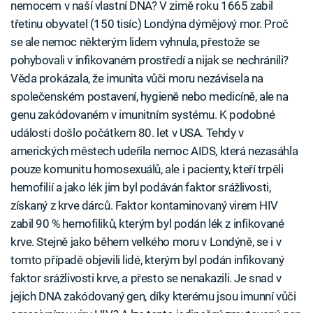
nemocem v naší vlastní DNA? V zimě roku 1665 zabil
třetinu obyvatel (150 tisíc) Londýna dýmějový mor. Proč
se ale nemoc některým lidem vyhnula, přestože se
pohybovali v infikovaném prostředí a nijak se nechránili?
Věda prokázala, že imunita vůči moru nezávisela na
společenském postavení, hygieně nebo medicíně, ale na
genu zakódovaném v imunitním systému. K podobné
události došlo počátkem 80. let v USA. Tehdy v
amerických městech udeřila nemoc AIDS, která nezasáhla
pouze komunitu homosexuálů, ale i pacienty, kteří trpěli
hemofilií a jako lék jim byl podáván faktor srážlivosti,
získaný z krve dárců. Faktor kontaminovaný virem HIV
zabil 90 % hemofiliků, kterým byl podán lék z infikované
krve. Stejně jako během velkého moru v Londýně, se i v
tomto případě objevili lidé, kterým byl podán infikovaný
faktor srážlivosti krve, a přesto se nenakazili. Je snad v
jejich DNA zakódovaný gen, díky kterému jsou imunní vůči