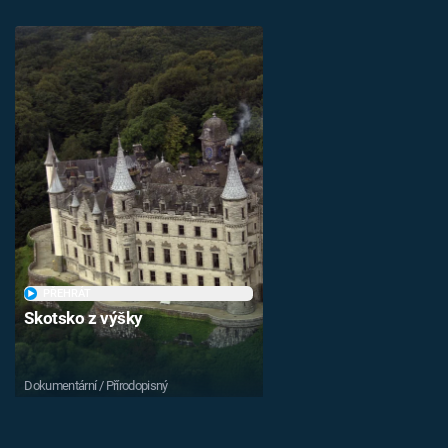
PŘEHRÁT
Skotsko z výšky
Dokumentární / Přírodopisný