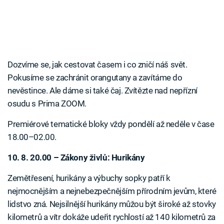
Dozvíme se, jak cestovat časem i co zničí náš svět.
Pokusíme se zachránit orangutany a zavítáme do
nevěstince. Ale dáme si také čaj. Zvítězte nad nepřízní
osudu s Prima ZOOM.
Premiérové tematické bloky vždy pondělí až neděle v čase
18.00–02.00.
10. 8. 20.00 – Zákony živlů: Hurikány
Zemětřesení, hurikány a výbuchy sopky patří k
nejmocnějším a nejnebezpečnějším přírodním jevům, které
lidstvo zná. Nejsilnější hurikány můžou být široké až stovky
kilometrů a vítr dokáže udeřit rychlostí až 140 kilometrů za