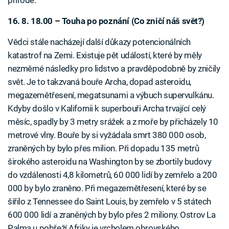
přírodě.
16. 8. 18.00 – Touha po poznání (Co zničí náš svět?)
Vědci stále nacházejí další důkazy potencionálních
katastrof na Zemi. Existuje pět událostí, které by měly
nezměrné následky pro lidstvo a pravděpodobně by zničily
svět. Je to takzvaná bouře Archa, dopad asteroidu,
megazemětřesení, megatsunami a výbuch supervulkánu.
Kdyby došlo v Kalifornii k superbouři Archa trvající celý
měsíc, spadly by 3 metry srážek a z moře by přicházely 10
metrové vlny. Bouře by si vyžádala smrt 380 000 osob,
zraněných by bylo přes milion. Při dopadu 135 metrů
širokého asteroidu na Washington by se zbortily budovy
do vzdálenosti 4,8 kilometrů, 60 000 lidí by zemřelo a 200
000 by bylo zraněno. Při megazemětřesení, které by se
šířilo z Tennessee do Saint Louis, by zemřelo v 5 státech
600 000 lidí a zraněných by bylo přes 2 miliony. Ostrov La
Palma u pobřeží Afriky je vrcholem obrovského