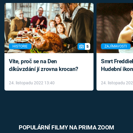
5
HISTORIE
ZAJÍMAVOSTI
Víte, proč se na Den
Smrt Freddie
díkůvzdání jí zrovna krocan?
Hudební ikon
až do konce 
24. listopadu 2022 13:40
24. listopadu 20
léky
POPULÁRNÍ FILMY NA PRIMA ZOOM