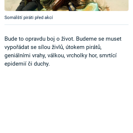
Časopis
Somálští piráti před akcí
Sledujte prima+
Přihlášení
Bude to opravdu boj o život. Budeme se muset
vypořádat se sílou živlů, útokem pirátů,
geniálními vrahy, válkou, vrcholky hor, smrtící
Sledujte nás
epidemií či duchy.