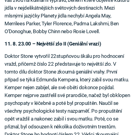
vás zvou na kulinární výpravu, během které objevíte kulturu
jídla v nejdelikátnějších světových destinacích. Mezi
mlsnými jazýčky Planety jídla nechybí Angela May,
Merrilees Parker, Tyler Florence, Padma Lakshmi, Ben
O’Donoghue, Bobby Chinn nebo Rosie Lovell.
11. 8. 23.00 – Největší zlo II (Geniální vrazi)
Doktor Stone vytvořil 22stupňovou škálu pro hodnocení
vražd, přičemž číslo 22 představuje to největší zlo. V
tomto dílu doktor Stone zkoumá geniální vrahy. První
případ se týká Edmunda Kempera, který zabil svou matku.
Kemper nejen zabíjel, ale své oběti dokonce pojídal.
Kemper nejprve zastřelil své prarodiče, načež byl obklopen
psychopaty v léčebně a poté byl propuštěn. Naučil se
všechny psychologické testy nazpaměť. Po propuštění
opět vraždil a nakonec zabil i svou matku. Poté, co se
přiznal, byl odsouzen k několika doživotním trestům.
Doktor Stone ho hodnotí číslem 22. Vědci zkoumající