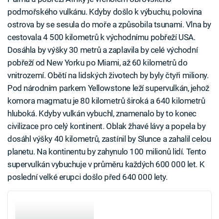
podmořského vulkánu. Kdyby došlo k výbuchu, polovina
ostrova by se sesula do moře a způsobila tsunami. Vlna by
cestovala 4 500 kilometrů k východnímu pobřeží USA.
Dosáhla by výšky 30 metrů a zaplavila by celé východní
pobřeží od New Yorku po Miami, až 60 kilometrů do
vnitrozemí. Obětí na lidských životech by byly čtyři miliony.
Pod národním parkem Yellowstone leží supervulkán, jehož
komora magmatu je 80 kilometrů široká a 640 kilometrů
hluboká. Kdyby vulkán vybuchl, znamenalo by to konec
civilizace pro celý kontinent. Oblak žhavé lávy a popela by
dosáhl výšky 40 kilometrů, zastínil by Slunce a zahalil celou
planetu. Na kontinentu by zahynulo 100 milionů lidí. Tento
supervulkán vybuchuje v průměru každých 600 000 let. K
poslední velké erupci došlo před 640 000 lety.