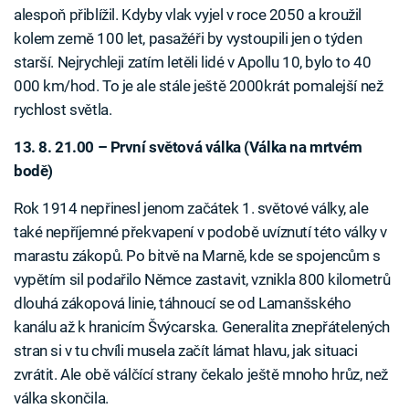
alespoň přiblížil. Kdyby vlak vyjel v roce 2050 a kroužil
kolem země 100 let, pasažéři by vystoupili jen o týden
starší. Nejrychleji zatím letěli lidé v Apollu 10, bylo to 40
000 km/hod. To je ale stále ještě 2000krát pomalejší než
rychlost světla.
13. 8. 21.00 – První světová válka (Válka na mrtvém
bodě)
Rok 1914 nepřinesl jenom začátek 1. světové války, ale
také nepříjemné překvapení v podobě uvíznutí této války v
marastu zákopů. Po bitvě na Marně, kde se spojencům s
vypětím sil podařilo Němce zastavit, vznikla 800 kilometrů
dlouhá zákopová linie, táhnoucí se od Lamanšského
kanálu až k hranicím Švýcarska. Generalita znepřátelených
stran si v tu chvíli musela začít lámat hlavu, jak situaci
zvrátit. Ale obě válčící strany čekalo ještě mnoho hrůz, než
válka skončila.