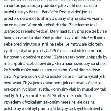
variantou jsou stroje, podobně jako ve filmech, a dále
jakési tunely v čase – červí díry. Podle vědců jsou v
prostoru nerovnosti, trhliny a dutiny, stejně jako ve všem,
na co se podíváme skutečně zblízka. Zhlédneme také
„paradox šíleného vědce“, který nastává v případě, že by se
časovou zkratku skutečně podařilo vytvořit. Muž vidí sám
sebe před minutou a střílí na sebe. Je mrtvý, ale kdo tedy
vystřelil, když on je mrtvý…? Příčina a následek nemohou
fungovat v opačném pořadí. Zabránit takovému případu by
měla zpětná vazba červí díry, která neumožní, aby se stalo,
že člověk může narazit sám na sebe. Červí díra se dříve
zničí. A právě jejich krátká existence brání tomu, využít je k
cestování. Zbývajícím způsobem, jak cestovat v čase, je
překonání rychlosti světla. Pomyslný vlak by musel být tak
rychlý, že by zemi obkroužil 7krát za sekundu. To je
vzhledem k fyzikálním zákonům nereálné, ale čas na
palubě by mohl být pomalejší, kdyby se k rychlosti světla