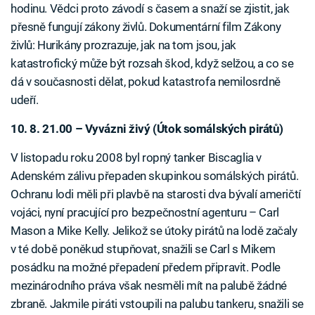
hodinu. Vědci proto závodí s časem a snaží se zjistit, jak
přesně fungují zákony živlů. Dokumentární film Zákony
živlů: Hurikány prozrazuje, jak na tom jsou, jak
katastrofický může být rozsah škod, když selžou, a co se
dá v současnosti dělat, pokud katastrofa nemilosrdně
udeří.
10. 8. 21.00 – Vyvázni živý (Útok somálských pirátů)
V listopadu roku 2008 byl ropný tanker Biscaglia v
Adenském zálivu přepaden skupinkou somálských pirátů.
Ochranu lodi měli při plavbě na starosti dva bývalí američtí
vojáci, nyní pracující pro bezpečnostní agenturu – Carl
Mason a Mike Kelly. Jelikož se útoky pirátů na lodě začaly
v té době poněkud stupňovat, snažili se Carl s Mikem
posádku na možné přepadení předem připravit. Podle
mezinárodního práva však nesměli mít na palubě žádné
zbraně. Jakmile piráti vstoupili na palubu tankeru, snažili se