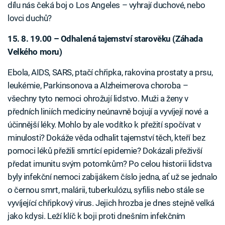
dílu nás čeká boj o Los Angeles – vyhrají duchové, nebo
lovci duchů?
15. 8. 19.00 – Odhalená tajemství starověku (Záhada
Velkého moru)
Ebola, AIDS, SARS, ptačí chřipka, rakovina prostaty a prsu,
leukémie, Parkinsonova a Alzheimerova choroba –
všechny tyto nemoci ohrožují lidstvo. Muži a ženy v
předních liniích medicíny neúnavně bojují a vyvíjejí nové a
účinnější léky. Mohlo by ale vodítko k přežití spočívat v
minulosti? Dokáže věda odhalit tajemství těch, kteří bez
pomoci léků přežili smrtící epidemie? Dokázali přeživší
předat imunitu svým potomkům? Po celou historii lidstva
byly infekční nemoci zabijákem číslo jedna, ať už se jednalo
o černou smrt, malárii, tuberkulózu, syfilis nebo stále se
vyvíjející chřipkový virus. Jejich hrozba je dnes stejně velká
jako kdysi. Leží klíč k boji proti dnešním infekčním