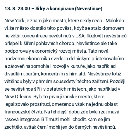
13. 8. 23.00 – Šifry a konspirace (Nevěstince)
New York je znám jako město, které nikdy nespí. Málokdo
ví, že město dostálo této pověsti, když se stalo domovem
největší koncentrace nevěstinců v USA. Rozkvět nevěstinců
přispěl k šíření pohlavních chorob. Nevěstince ale také
podporovaly ekonomický rozvoj města. Tato nová
podzemní ekonomika svědčila dělnickým přistěhovalcům
a zároveň napomohla i rozvoji v kultuře, jako například
divadlům, barům, koncertním síním atd. Nevěstince totiž
většinou byly v přímém sousedství těchto zařízení. Později
se nevěstince šíří i v ostatních městech, jako například v
New Orleans. Bylo to první jižanské město, které
legalizovalo prostituci, omezenou však na jednu oblast
francouzské čtvrti. Na tehdejší dobu zde byla i zajímavá
rasová integrace. Bílí muži mohli chodit, kam se jim
zachtělo, avšak černí mohli jen do černých nevěstinců.