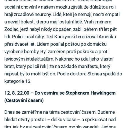
sociální chování v našem mozku zjistili, že důležitou roli
hrají zrcadlové neurony. Lidé, kteří je nemají, necítí empatii
a nevidí bolest, kterou mají ostatní lidé. Vrah jménem
Zodiac, jenž nebyl nikdy dopaden, zabil během tří let pět
lidí. Policii psal šifry. Ted Kaczynski terorizoval Ameriku
přes dvacet let. Lidem posílal poštou po domácku
vyrobené bomby. Byl zaměřen proti pokroku a proti
levicovým intelektuálům. Nakonec ho udal jeho vlastní
bratr, který policii řekl, že na základě manifestu, který
napsal, by to mohl být on. Podle doktora Stonea spadá do
kategorie 16.
12. 8. 22.00 – Do vesmíru se Stephenem Hawkingem
(Cestování časem)
Dnes se zaměříme na téma cestování časem. Budeme
hledat čtvrtý prostor – délku v čase – a spekulovat nad
tím, jak by asi cestování časem mohlo vypadat. Jednou