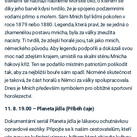
stěnami se nachází nádherné Morské oko, o kterém se
díky jeho barvě kdysi tvrdilo, že je spojeno podzemními
vodami přímo s mořem. Sám Mnich byl lidmi pokořen v
roce 1879 nebo 1880. Legenda, která praví, že se jedná o
zkamenělou postavu mnicha, byla za války zneužita
nacisty. Ti tvrdili, že zdejší horalé jsou, tak jako mnich,
německého původu. Aby legendu podpořili a dokázali svou
moc nad zdejším krajem, umístili na skalní stěnu Mnicha
hákový kříž. Ten se podařilo místním patriotům poškodit
tak, aby za nejbližší bouře sám spadl. Nicméně skutečnost
je taková, že část horalů s Němci za války spolupracovala.
Dnes je Mnich především symbolem pro obtížné sportovní
horolezectví.
11. 8. 19.00 – Planeta jídla (Příběh čaje)
Dokumentární seriál Planeta jídla je lákavou ochutnávkou
opravdové exotiky. Připojte se k našim cestovatelům, kteří