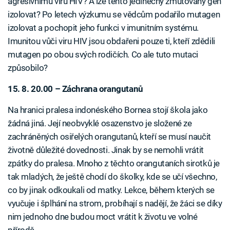
agresivnímu viru HIV? A lze tento jedinečný zmutovaný gen
izolovat? Po letech výzkumu se vědcům podařilo mutagen
izolovat a pochopit jeho funkci v imunitním systému.
Imunitou vůči viru HIV jsou obdařeni pouze ti, kteří zdědili
mutagen po obou svých rodičích. Co ale tuto mutaci
způsobilo?
15. 8. 20.00 – Záchrana orangutanů
Na hranici pralesa indonéského Bornea stojí škola jako
žádná jiná. Její neobvyklé osazenstvo je složené ze
zachráněných osiřelých orangutanů, kteří se musí naučit
životně důležité dovednosti. Jinak by se nemohli vrátit
zpátky do pralesa. Mnoho z těchto orangutaních sirotků je
tak mladých, že ještě chodí do školky, kde se učí všechno,
co by jinak odkoukali od matky. Lekce, během kterých se
vyučuje i šplhání na strom, probíhají s nadějí, že žáci se díky
nim jednoho dne budou moct vrátit k životu ve volné