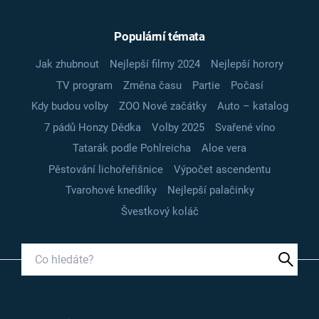
Populární témata
Jak zhubnout
Nejlepší filmy 2024
Nejlepší horory
TV program
Změna času
Partie
Počasí
Kdy budou volby
ZOO Nové začátky
Auto – katalog
7 pádů Honzy Dědka
Volby 2025
Svařené víno
Tatarák podle Pohlreicha
Aloe vera
Pěstování lichořeřišnice
Výpočet ascendentu
Tvarohové knedlíky
Nejlepší palačinky
Švestkový koláč