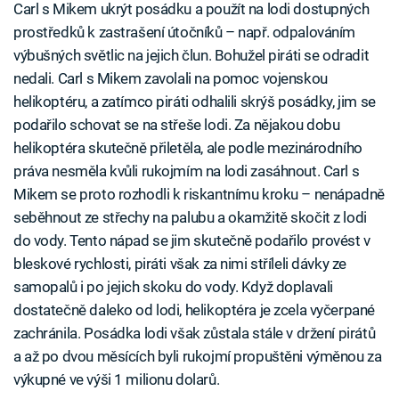
Carl s Mikem ukrýt posádku a použít na lodi dostupných
prostředků k zastrašení útočníků – např. odpalováním
výbušných světlic na jejich člun. Bohužel piráti se odradit
nedali. Carl s Mikem zavolali na pomoc vojenskou
helikoptéru, a zatímco piráti odhalili skrýš posádky, jim se
podařilo schovat se na střeše lodi. Za nějakou dobu
helikoptéra skutečně přiletěla, ale podle mezinárodního
práva nesměla kvůli rukojmím na lodi zasáhnout. Carl s
Mikem se proto rozhodli k riskantnímu kroku – nenápadně
seběhnout ze střechy na palubu a okamžitě skočit z lodi
do vody. Tento nápad se jim skutečně podařilo provést v
bleskové rychlosti, piráti však za nimi stříleli dávky ze
samopalů i po jejich skoku do vody. Když doplavali
dostatečně daleko od lodi, helikoptéra je zcela vyčerpané
zachránila. Posádka lodi však zůstala stále v držení pirátů
a až po dvou měsících byli rukojmí propuštěni výměnou za
výkupné ve výši 1 milionu dolarů.