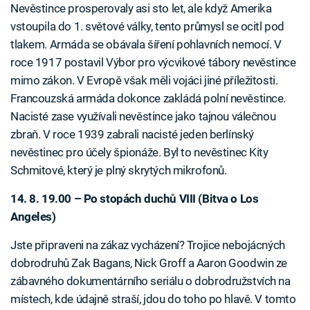
Nevěstince prosperovaly asi sto let, ale když Amerika
vstoupila do 1. světové války, tento průmysl se ocitl pod
tlakem. Armáda se obávala šíření pohlavních nemocí. V
roce 1917 postavil Výbor pro výcvikové tábory nevěstince
mimo zákon. V Evropě však měli vojáci jiné příležitosti.
Francouzská armáda dokonce zakládá polní nevěstince.
Nacisté zase využívali nevěstince jako tajnou válečnou
zbraň. V roce 1939 zabrali nacisté jeden berlínský
nevěstinec pro účely špionáže. Byl to nevěstinec Kity
Schmitové, který je plný skrytých mikrofonů.
14. 8. 19.00 – Po stopách duchů VIII (Bitva o Los
Angeles)
Jste připraveni na zákaz vycházení? Trojice nebojácných
dobrodruhů Zak Bagans, Nick Groff a Aaron Goodwin ze
zábavného dokumentárního seriálu o dobrodružstvích na
místech, kde údajně straší, jdou do toho po hlavě. V tomto