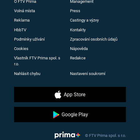
O FTV Prima
Management
Volná místa
Press
Reklama
Castingy a výzvy
HbbTV
Kontakty
Podmínky užívání
Zpracování osobních údajů
Cookies
Nápověda
Vlastník FTV Prima spol. s
Redakce
r.o.
Nahlásit chybu
Nastavení soukromí
App Store
Google Play
© FTV Prima spol. s r.o.