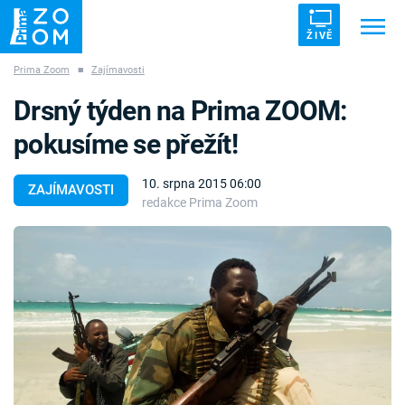
ŽIVĚ
Prima Zoom
■
Zajímavosti
Trendy:
ZRÁDCI
UFO
DRUHÁ SVĚTOVÁ VÁLKA
Drsný týden na Prima ZOOM:
ZÁHADY
VETŘELCI DÁVNOVĚKU
pokusíme se přežít!
10. srpna 2015 06:00
ZAJÍMAVOSTI
redakce Prima Zoom
Témata
Témata
Pořady
TV Program