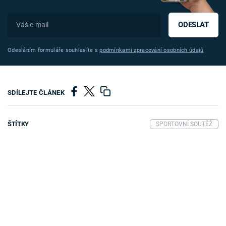
ODESLAT
Odesláním formuláře souhlasíte s
podmínkami zpracování osobních údajů
SDÍLEJTE ČLÁNEK
ŠTÍTKY
SPORTOVNÍ SOUTĚŽ