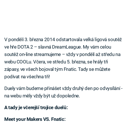
V pondělí 3. března 2014 odstartovala velká ligová soutěž
ve hře DOTA 2 – slavná DreamLeague. My vám celou
soutěž on-line streamujeme – vždy v pondělí až středu na
webu COOLu. Včera, ve středu 5. března, se hrály tři
zápasy, ve všech bojoval tým Fnatic. Tady se můžete
podívat na všechna tři!
Duely vám budeme přinášet vždy druhý den po odvysílání -
na webu měly vždy být už dopoledne.
A tady je včerejší trojice duelů:
Meet your Makers VS. Fnatic: