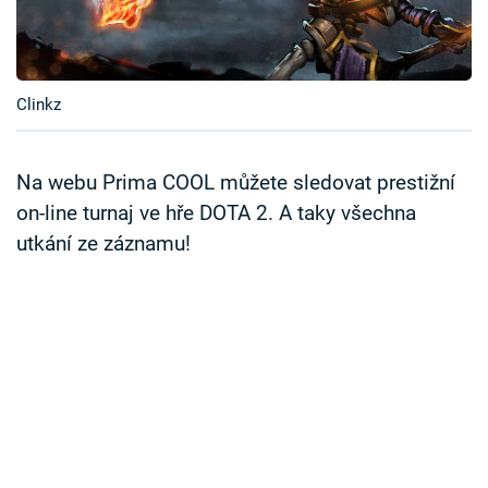
Časopis
Sledujte prima+
Clinkz
Přihlášení
Na webu Prima COOL můžete sledovat prestižní
on-line turnaj ve hře DOTA 2. A taky všechna
Sledujte nás
utkání ze záznamu!