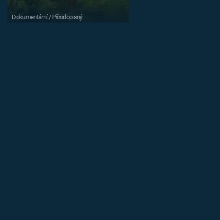
Dokumentární / Přírodopisný