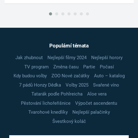
Populární témata
Jak zhubnout
Nejlepší filmy 2024
Nejlepší horory
TV program
Změna času
Partie
Počasí
Kdy budou volby
ZOO Nové začátky
Auto – katalog
7 pádů Honzy Dědka
Volby 2025
Svařené víno
Tatarák podle Pohlreicha
Aloe vera
Pěstování lichořeřišnice
Výpočet ascendentu
Tvarohové knedlíky
Nejlepší palačinky
Švestkový koláč