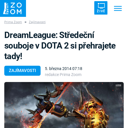
ŽIVĚ
Prima Zoom
■
Zajímavosti
Trendy:
ZRÁDCI
UFO
DRUHÁ SVĚTOVÁ VÁLKA
DreamLeague: Středeční
ZÁHADY
VETŘELCI DÁVNOVĚKU
souboje v DOTA 2 si přehrajete
tady!
5. března 2014 07:18
ZAJÍMAVOSTI
redakce Prima Zoom
Témata
Témata
Pořady
TV Program