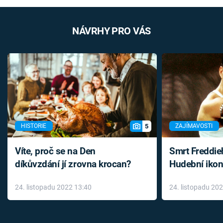
NÁVRHY PRO VÁS
5
HISTORIE
ZAJÍMAVOSTI
Víte, proč se na Den
Smrt Freddie
díkůvzdání jí zrovna krocan?
Hudební ikon
až do konce 
24. listopadu 2022 13:40
24. listopadu 20
léky