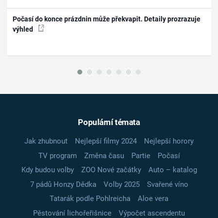
Počasí do konce prázdnin může překvapit. Detaily prozrazuje
výhled
Populární témata
Jak zhubnout
Nejlepší filmy 2024
Nejlepší horory
TV program
Změna času
Partie
Počasí
Kdy budou volby
ZOO Nové začátky
Auto – katalog
7 pádů Honzy Dědka
Volby 2025
Svařené víno
Tatarák podle Pohlreicha
Aloe vera
Pěstování lichořeřišnice
Výpočet ascendentu