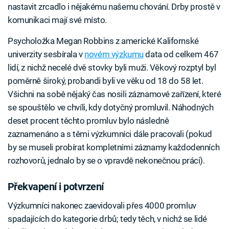
nastavit zrcadlo i nějakému našemu chování. Drby prostě v
komunikaci mají své místo.
Psycholožka Megan Robbins z americké Kalifornské
univerzity sesbírala v
novém výzkumu
data od celkem 467
lidí, z nichž necelé dvě stovky byli muži. Věkový rozptyl byl
poměrně široký, probandi byli ve věku od 18 do 58 let.
Všichni na sobě nějaký čas nosili záznamové zařízení, které
se spouštělo ve chvíli, kdy dotyčný promluvil. Náhodných
deset procent těchto promluv bylo následně
zaznamenáno a s těmi výzkumníci dále pracovali (pokud
by se museli probírat kompletními záznamy každodenních
rozhovorů, jednalo by se o vpravdě nekonečnou práci).
Překvapení i potvrzení
Výzkumníci nakonec zaevidovali přes 4000 promluv
spadajících do kategorie drbů; tedy těch, v nichž se lidé