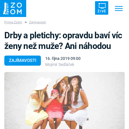
ŽIVĚ
Prima Zoom
■
Zajímavosti
Trendy:
ZRÁDCI
UFO
DRUHÁ SVĚTOVÁ VÁLKA
Drby a pletichy: opravdu baví víc
ZÁHADY
VETŘELCI DÁVNOVĚKU
ženy než muže? Ani náhodou
16. října 2019 09:00
ZAJÍMAVOSTI
Mojmír Sedláček
Témata
Témata
Pořady
TV Program