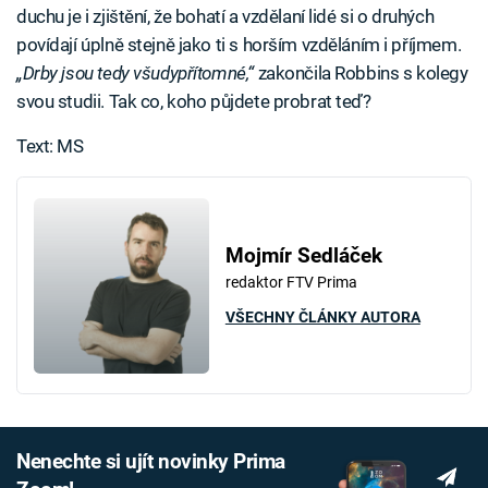
duchu je i zjištění, že bohatí a vzdělaní lidé si o druhých
povídají úplně stejně jako ti s horším vzděláním i příjmem.
„Drby jsou tedy všudypřítomné,“
zakončila Robbins s kolegy
svou studii. Tak co, koho půjdete probrat teď?
Text: MS
Mojmír Sedláček
redaktor FTV Prima
VŠECHNY ČLÁNKY AUTORA
Nenechte si ujít novinky Prima