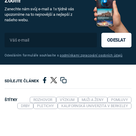
Zoom!
Zanechte nám svůj e-mail a 1x týdně vás
upozorníme na to nejnovější a nejlepší z
našeho webu.
ODESLAT
Odesláním formuláře souhlasíte s
podmínkami zpracování osobních údajů
SDÍLEJTE ČLÁNEK
ŠTÍTKY
ROZHOVOR
VÝZKUM
MUŽI A ŽENY
POMLUVY
DRBY
PLETICHY
KALIFORNSKÁ UNIVERZITA V BERKELEY