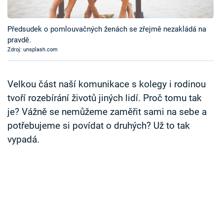
Časopis
Předsudek o pomlouvačných ženách se zřejmě nezakládá na
Sledujte prima+
pravdě.
Zdroj: unsplash.com
Přihlášení
Velkou část naší komunikace s kolegy i rodinou
tvoří rozebírání životů jiných lidí. Proč tomu tak
Sledujte nás
je? Vážně se nemůžeme zaměřit sami na sebe a
potřebujeme si povídat o druhých? Už to tak
vypadá.