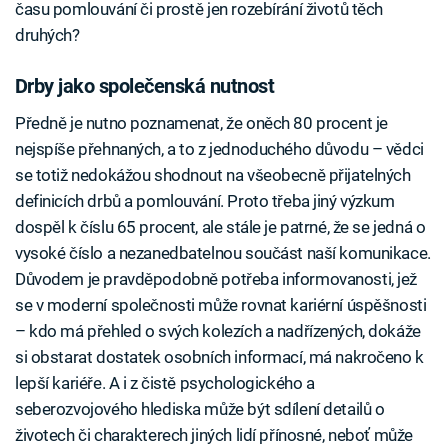
času pomlouvání či prostě jen rozebírání životů těch
druhých?
Drby jako společenská nutnost
Předně je nutno poznamenat, že oněch 80 procent je
nejspíše přehnaných, a to z jednoduchého důvodu – vědci
se totiž nedokážou shodnout na všeobecně přijatelných
definicích drbů a pomlouvání. Proto třeba jiný výzkum
dospěl k číslu 65 procent, ale stále je patrné, že se jedná o
vysoké číslo a nezanedbatelnou součást naší komunikace.
Důvodem je pravděpodobně potřeba informovanosti, jež
se v moderní společnosti může rovnat kariérní úspěšnosti
– kdo má přehled o svých kolezích a nadřízených, dokáže
si obstarat dostatek osobních informací, má nakročeno k
lepší kariéře. A i z čistě psychologického a
seberozvojového hlediska může být sdílení detailů o
životech či charakterech jiných lidí přínosné, neboť může