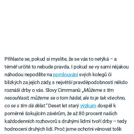
Přihlaste se, pokud si myslíte, že se vás to netýká – a
téměř určitě to nebude pravda. I pokud se vy sami nějakou
náhodou nepodílíte na
pomlouvání
svých kolegů či
blízkých za jejich zády, s největší pravděpodobností někdo
roznáší drby o vás. Slovy Cimrmanů:
„Můžeme s tím
nesouhlasit, můžeme se o tom hádat, ale to je tak všechno,
co se s tím dá dělat.“
Deset let starý
výzkum
dospěl k
poměrně šokujícím závěrům, že až 80 procent našich
každodenních rozhovorů s druhými lidmi tvoří drby – tedy
hodnocení druhých lidí. Proč jsme ochotni věnovat tolik