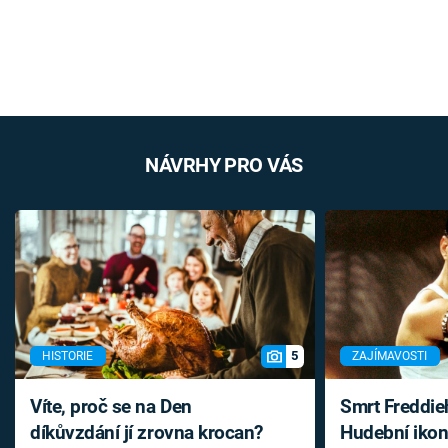
NÁVRHY PRO VÁS
5
HISTORIE
ZAJÍMAVOSTI
Víte, proč se na Den
Smrt Freddie
díkůvzdání jí zrovna krocan?
Hudební ikon