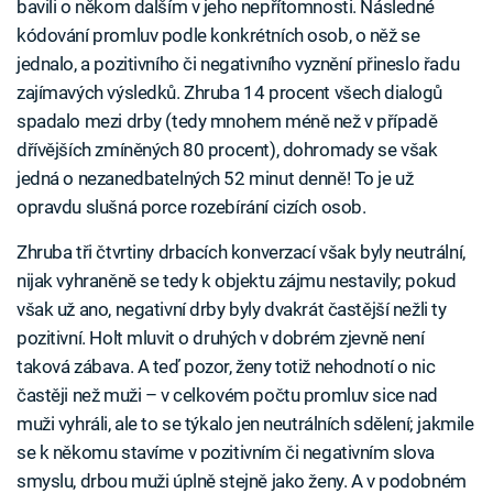
bavili o někom dalším v jeho nepřítomnosti. Následné
kódování promluv podle konkrétních osob, o něž se
jednalo, a pozitivního či negativního vyznění přineslo řadu
zajímavých výsledků. Zhruba 14 procent všech dialogů
spadalo mezi drby (tedy mnohem méně než v případě
dřívějších zmíněných 80 procent), dohromady se však
jedná o nezanedbatelných 52 minut denně! To je už
opravdu slušná porce rozebírání cizích osob.
Zhruba tři čtvrtiny drbacích konverzací však byly neutrální,
nijak vyhraněně se tedy k objektu zájmu nestavily; pokud
však už ano, negativní drby byly dvakrát častější nežli ty
pozitivní. Holt mluvit o druhých v dobrém zjevně není
taková zábava. A teď pozor, ženy totiž nehodnotí o nic
častěji než muži – v celkovém počtu promluv sice nad
muži vyhráli, ale to se týkalo jen neutrálních sdělení; jakmile
se k někomu stavíme v pozitivním či negativním slova
smyslu, drbou muži úplně stejně jako ženy. A v podobném