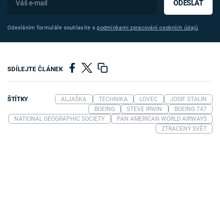
ODESLAT
Odesláním formuláře souhlasíte s
podmínkami zpracování osobních údajů
SDÍLEJTE ČLÁNEK
ŠTÍTKY
ALJAŠKA
TECHNIKA
LOVEC
JOSIF STALIN
BOEING
STEVE IRWIN
BOEING 747
NATIONAL GEOGRAPHIC SOCIETY
PAN AMERICAN WORLD AIRWAYS
ZTRACENÝ SVĚT