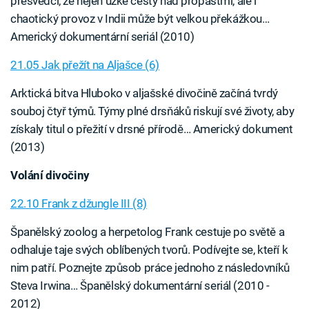
přesvědčí, že nejen úzké cesty nad propastmi, ale i
chaotický provoz v Indii může být velkou překážkou…
Americký dokumentární seriál (2010)
21.05 Jak přežít na Aljašce (6)
Arktická bitva Hluboko v aljašské divočině začíná tvrdý
souboj čtyř týmů. Týmy plné drsňáků riskují své životy, aby
získaly titul o přežití v drsné přírodě… Americký dokument
(2013)
Volání divočiny
22.10 Frank z džungle III (8)
Španělský zoolog a herpetolog Frank cestuje po světě a
odhaluje taje svých oblíbených tvorů. Podívejte se, kteří k
nim patří. Poznejte způsob práce jednoho z následovníků
Steva Irwina… Španělský dokumentární seriál (2010 -
2012)