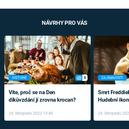
NÁVRHY PRO VÁS
5
HISTORIE
ZAJÍMAVOSTI
Víte, proč se na Den
Smrt Freddie
díkůvzdání jí zrovna krocan?
Hudební ikon
až do konce 
24. listopadu 2022 13:40
24. listopadu 20
léky