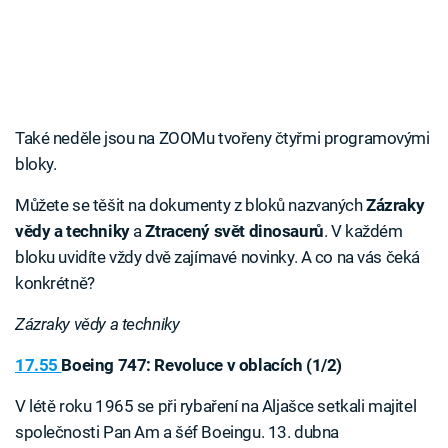
Také neděle jsou na ZOOMu tvořeny čtyřmi programovými
bloky.
Můžete se těšit na dokumenty z bloků nazvaných
Zázraky
vědy a techniky
a
Ztracený svět dinosaurů
. V každém
bloku uvidíte vždy dvě zajímavé novinky. A co na vás čeká
konkrétně?
Zázraky vědy a techniky
17.55
Boeing 747: Revoluce v oblacích (1/2)
V létě roku 1965 se při rybaření na Aljašce setkali majitel
společnosti Pan Am a šéf Boeingu. 13. dubna