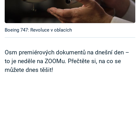
Časopis
Sledujte prima+
Boeing 747: Revoluce v oblacích
Přihlášení
Osm premiérových dokumentů na dnešní den –
to je neděle na ZOOMu. Přečtěte si, na co se
Sledujte nás
můžete dnes těšit!