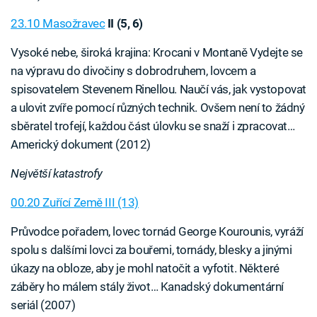
23.10 Masožravec
II (5, 6)
Vysoké nebe, široká krajina: Krocani v Montaně Vydejte se
na výpravu do divočiny s dobrodruhem, lovcem a
spisovatelem Stevenem Rinellou. Naučí vás, jak vystopovat
a ulovit zvíře pomocí různých technik. Ovšem není to žádný
sběratel trofejí, každou část úlovku se snaží i zpracovat…
Americký dokument (2012)
Největší katastrofy
00.20 Zuřící Země III (13)
Průvodce pořadem, lovec tornád George Kourounis, vyráží
spolu s dalšími lovci za bouřemi, tornády, blesky a jinými
úkazy na obloze, aby je mohl natočit a vyfotit. Některé
záběry ho málem stály život… Kanadský dokumentární
seriál (2007)