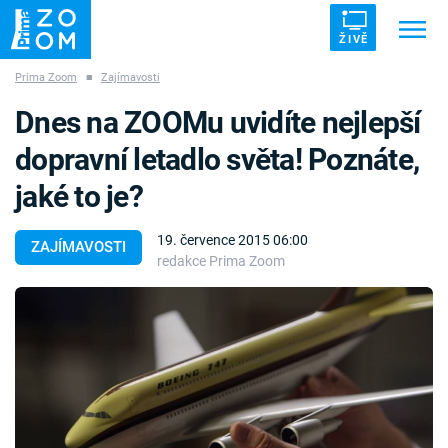
ŽIVĚ
Prima Zoom
■
Zajímavosti
Trendy:
ZRÁDCI
UFO
DRUHÁ SVĚTOVÁ VÁLKA
Dnes na ZOOMu uvidíte nejlepší
ZÁHADY
VETŘELCI DÁVNOVĚKU
dopravní letadlo světa! Poznáte,
jaké to je?
19. července 2015 06:00
ZAJÍMAVOSTI
redakce Prima Zoom
Témata
Témata
Pořady
TV Program