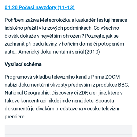
01.20 Počasí navzdory (11-13)
Pohřbeni zaživa Meteoroložka a kaskadér testují hranice
lidského přežití v krizových podmínkách. Co všechno
člověk dokáže v největším ohrožení? Poznejte, jak se
zachránit při pádu laviny, v hořícím domě či potopeném
autě… Americký dokumentární seriál (2010)
Vysílací schéma
Programová skladba televizního kanálu Prima ZOOM
nabízí dokumentární skvosty především z produkce BBC,
National Geographic, Discovery či ZDF, ale i jiné, které v
takové koncentraci nikde jinde nenajdete. Spousta
dokumentů je divákům představena v české televizní
premiéře.