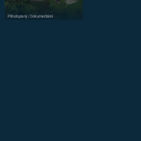
Přírodopisný / Dokumentární