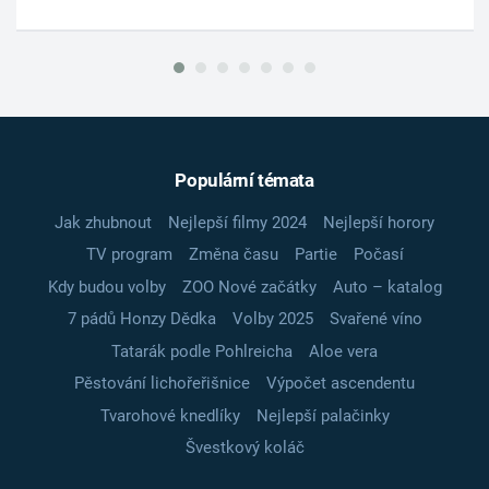
Populární témata
Jak zhubnout
Nejlepší filmy 2024
Nejlepší horory
TV program
Změna času
Partie
Počasí
Kdy budou volby
ZOO Nové začátky
Auto – katalog
7 pádů Honzy Dědka
Volby 2025
Svařené víno
Tatarák podle Pohlreicha
Aloe vera
Pěstování lichořeřišnice
Výpočet ascendentu
Tvarohové knedlíky
Nejlepší palačinky
Švestkový koláč