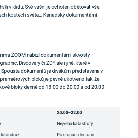
íli v klidu. Své vášni je ochoten obětovat vše.
všech koutech světa… Kanadský dokumentární
Prima ZOOM nabízí dokumentární skvosty
hic, Discovery či ZDF, ale i jiné, které v
e. Spousta dokumentů je divákům představena v
 premiérových bloků je pevně ukotveno tak, že
inkové bloky denně od 18.00 do 20.00 a od 20.00
20.00–22.00
y
Největší katastrofy
 dobrodruzi
Po stopách historie