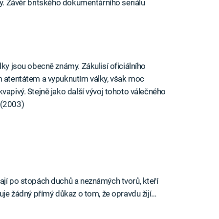
ky. Závěr britského dokumentárního seriálu
lky jsou obecně známy. Zákulisí oficiálního
ým atentátem a vypuknutím války, však moc
vapivý. Stejně jako další vývoj tohoto válečného
 (2003)
ají po stopách duchů a neznámých tvorů, kteří
tuje žádný přímý důkaz o tom, že opravdu žijí…