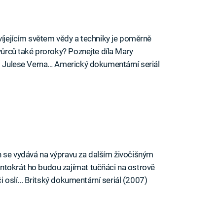
víjejícím světem vědy a techniky je poměrně
tvůrců také proroky? Poznejte díla Mary
či Julese Verna… Americký dokumentární seriál
n se vydává na výpravu za dalším živočišným
ntokrát ho budou zajímat tučňáci na ostrově
či oslí... Britský dokumentární seriál (2007)