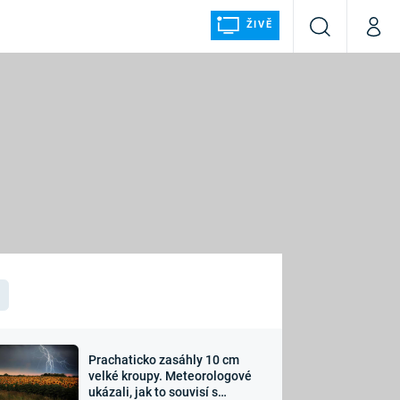
ŽIVĚ
Vyhledávání
Můj p
Prima+
ÁLKA
CNN Prima NEWS
Prima FRESH
Prima LIVING
LMY A
Prima Ženy
Prima LAJK
Prachaticko zasáhly 10 cm
osti
velké kroupy. Meteorologové
Sledujte nás
ukázali, jak to souvisí s