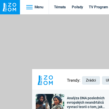
Menu
Témata
Pořady
TV Program
Cestování
Historie
HRADY A ZÁMKY
VIKINGOVÉ
HEDVÁBNÁ STEZKA
EPIDEMIE A
PANDEMIE
PŘÍRODA
STAROVĚKÝ EGYPT
Trendy:
Zrádci
U
Analýza DNA posledních
Druhá
Výročí
evropských neandrtálců
vyvrací teorii o tom, jak
světová válka