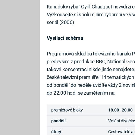
Kanadský rybář Cyril Chauquet nevydrží chv
Vyzkoušejte si spolu s ním rybaření ve 
seriál (2006)
Vysílací schéma
Programová skladba televizního kanálu 
především z produkce BBC, National Geograp
takové koncentraci nikde jinde nenajdet
české televizní premiéře. 14 tematických
od pondělí do neděle uvidíte vždy 2 nov
do 22.00 hod. se zaměřením na:
premiérové bloky
18.00–20.00
pondělí
Volání divočin
úterý
Cestovatelé a