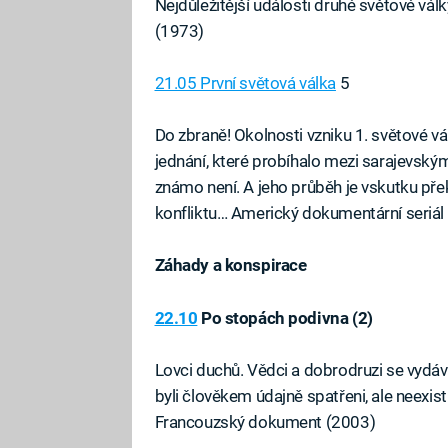
Nejdůležitější události druhé světové vál
(1973)
21.05 První světová válka
5
Do zbraně! Okolnosti vzniku 1. světové vá
jednání, které probíhalo mezi sarajevsk
známo není. A jeho průběh je vskutku přek
konfliktu… Americký dokumentární seriál
Záhady a konspirace
22.10
Po stopách podivna (2)
Lovci duchů. Vědci a dobrodruzi se vydáv
byli člověkem údajně spatřeni, ale neexis
Francouzský dokument (2003)