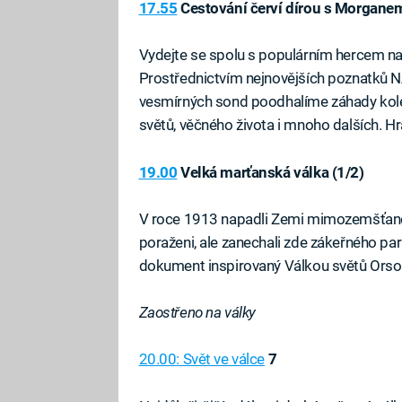
17.55
Cestování červí dírou s Morgane
Vydejte se spolu s populárním hercem na
Prostřednictvím nejnovějších poznatků N
vesmírných sond poodhalíme záhady kole
světů, věčného života i mnoho dalších. Hr
19.00
Velká marťanská válka (1/2)
V roce 1913 napadli Zemi mimozemšťané, k
poraženi, ale zanechali zde zákeřného para
dokument inspirovaný Válkou světů Orso
Zaostřeno na války
20.00: Svět ve válce
7