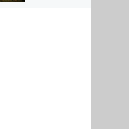
US
tornádem
RSUS
ZE A