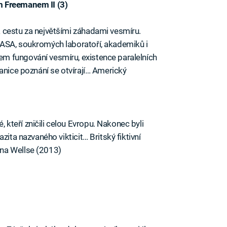
m Freemanem II (3)
 cestu za největšími záhadami vesmíru.
ASA, soukromých laboratoří, akademiků i
m fungování vesmíru, existence paralelních
anice poznání se otvírají… Americký
teří zničili celou Evropu. Nakonec byli
zita nazvaného vikticit… Britský fiktivní
na Wellse (2013)