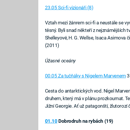
23.05 Sci-fi vizionáři (8)
Vztah mezi žánrem sci-fi a neustále se vy
těsný. Byli snad někteří z nejznámějších 
Shelleyové, H. G. Wellse, Isaca Asimova 
(2011)
Úžasné oceány
00.05 Za tučňáky s Nigelem Marvenem
3
Cesta do antarktických vod. Nigel Marve
druhem, který má v plánu prozkoumat. Te
Jižní Georgie. Ať už patagonští, žlutorozí 
01.10
Dobrodruh na rybách (19)