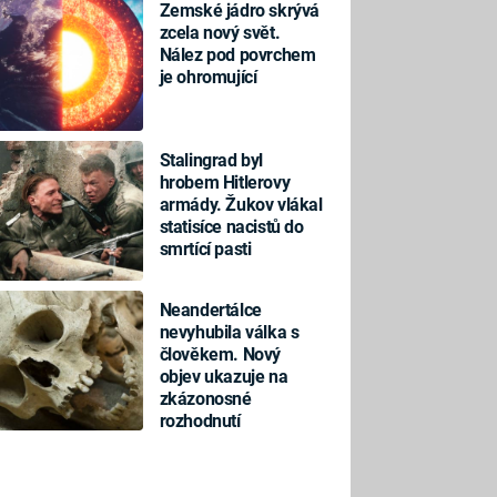
Zemské jádro skrývá
zcela nový svět.
Nález pod povrchem
je ohromující
Stalingrad byl
hrobem Hitlerovy
armády. Žukov vlákal
statisíce nacistů do
smrtící pasti
Neandertálce
nevyhubila válka s
člověkem. Nový
objev ukazuje na
zkázonosné
rozhodnutí