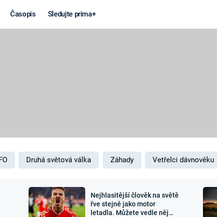
Časopis
Sledujte prima+
Věda a
Války
technika
STUDENÁ V
KORONAVIRUS
VÁLKA VE
VIETNAMU
VESMÍR
VÁLEČNÉ FI
MARS
SERIÁLY
FO
Druhá světová válka
Záhady
Vetřelci dávnověku
Nejhlasitější člověk na světě
Záhady a
Zajímav
řve stejně jako motor
letadla. Můžete vedle něj
konspirace