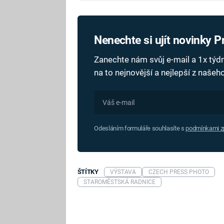
Nenechte si ujít novinky 
Zanechte nám svůj e-mail a 1x tý
na to nejnovější a nejlepší z naše
Odesláním formuláře souhlasíte s
podmínkami zp
ŠTÍTKY
VÝSTAVA
CZECH PRESS PHOTO
STAROMĚSTSKÁ RADNICE