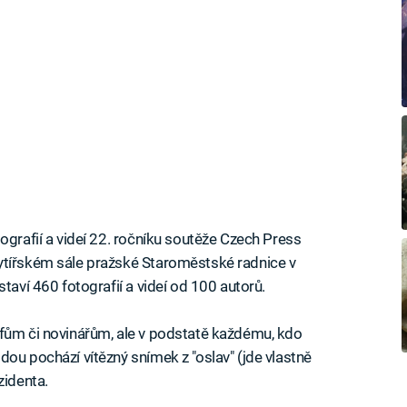
ografií a videí 22. ročníku soutěže Czech Press
ytířském sále pražské Staroměstské radnice v
taví 460 fotografií a videí od 100 autorů.
afům či novinářům, ale v podstatě každému, kdo
ou pochází vítězný snímek z "oslav" (jde vlastně
zidenta.