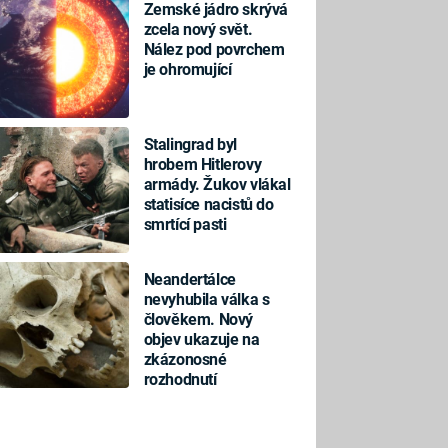
Zemské jádro skrývá
zcela nový svět.
Nález pod povrchem
je ohromující
Stalingrad byl
hrobem Hitlerovy
armády. Žukov vlákal
statisíce nacistů do
smrtící pasti
Neandertálce
nevyhubila válka s
člověkem. Nový
objev ukazuje na
zkázonosné
rozhodnutí