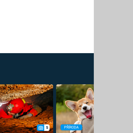
5
PŘÍRODA