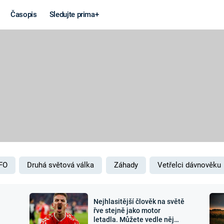
Časopis
Sledujte prima+
Věda a
Války
technika
STUDENÁ V
KORONAVIRUS
VÁLKA VE
VIETNAMU
VESMÍR
VÁLEČNÉ FI
MARS
SERIÁLY
FO
Druhá světová válka
Záhady
Vetřelci dávnověku
Nejhlasitější člověk na světě
Záhady a
Zajímav
řve stejně jako motor
letadla. Můžete vedle něj
konspirace