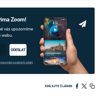
Prima Zoom!
dně vás upozorníme
ho webu.
ODESLAT
racování osobních údajů
SDÍLEJTE ČLÁNEK