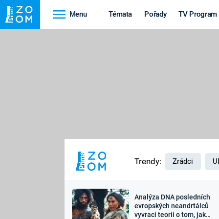
Menu
Témata
Pořady
TV Program
Cestování
Historie
HRADY A ZÁMKY
VIKINGOVÉ
HEDVÁBNÁ STEZKA
EPIDEMIE A
PANDEMIE
PŘÍRODA
STAROVĚKÝ EGYPT
Trendy:
Zrádci
U
Analýza DNA posledních
Druhá
Výročí
evropských neandrtálců
vyvrací teorii o tom, jak
světová válka