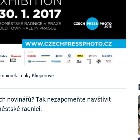
e snímek Lenky Klicperové
ých novinářů? Tak nezapomeňte navštívit
stské radnici.