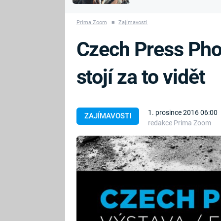
MARIE TEREZIE
vyhynuli
ADOLF HITLER
NAPOLEON
Prima Zoom
■
Zajímavosti
BONAPARTE
ATENTÁT NA
Czech Press Phot
REINHARDA
BRITSKÁ
HEYDRICHA
KRÁLOVSKÁ
stojí za to vidět
RODINA
PRVNÍ SVĚTOVÁ
VÁLKA
1. prosince 2016 06:00
ZAJÍMAVOSTI
redakce Prima Zoom