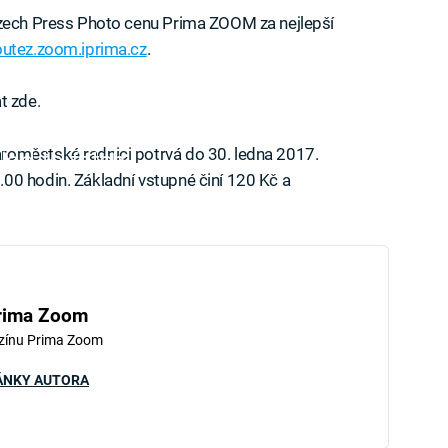
Czech Press Photo cenu Prima ZOOM za nejlepší
outez.zoom.iprima.cz
.
t zde.
roměstské radnici potrvá do 30. ledna 2017.
iled to fetch
00 hodin. Základní vstupné činí 120 Kč a
rima Zoom
zínu Prima Zoom
ÁNKY AUTORA