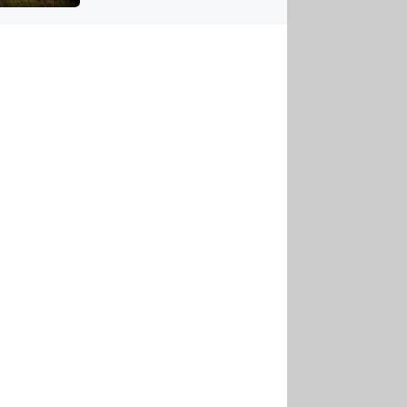
US
tornádem
RSUS
ZE A