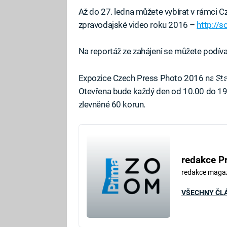
Až do 27. ledna můžete vybírat v rámci 
zpravodajské video roku 2016 –
http://s
Na reportáž ze zahájení se můžete podíva
Expozice Czech Press Photo 2016 na Sta
Fa
Otevřena bude každý den od 10.00 do 19.
zlevněné 60 korun.
redakce P
redakce maga
VŠECHNY ČL