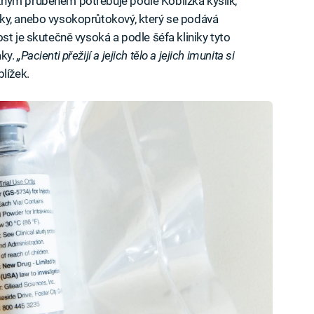
ným průběhem potřebuje podle Koblížka kyslík,
ky, anebo vysokoprůtokový, který se podává
st je skutečně vysoká a podle šéfa kliniky tyto
aky.
„Pacienti přežijí a jejich tělo a jejich imunita si
lížek.