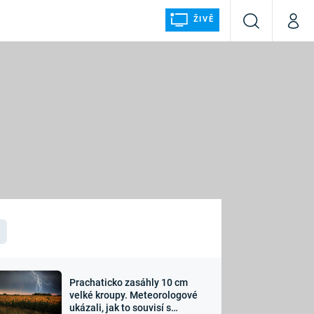
ŽIVĚ
Vyhledávání
Můj p
Prima+
ÁLKA
CNN Prima NEWS
Prima FRESH
Prima LIVING
LMY A
Prima Ženy
Prima LAJK
Prachaticko zasáhly 10 cm
osti
velké kroupy. Meteorologové
Sledujte nás
ukázali, jak to souvisí s