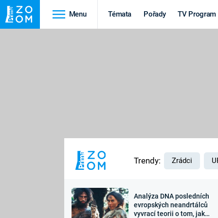
Menu
Témata
Pořady
TV Program
Cestování
Historie
HRADY A ZÁMKY
VIKINGOVÉ
HEDVÁBNÁ STEZKA
EPIDEMIE A
PANDEMIE
PŘÍRODA
STAROVĚKÝ EGYPT
Trendy:
Zrádci
U
Analýza DNA posledních
Druhá
Výročí
evropských neandrtálců
vyvrací teorii o tom, jak
světová válka