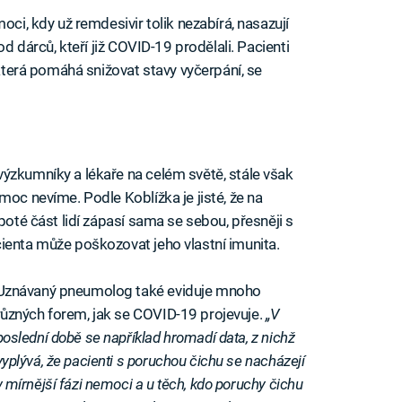
oci, kdy už remdesivir tolik nezabírá, nasazují
od dárců, kteří již COVID-19 prodělali. Pacienti
 která pomáhá snižovat stavy vyčerpání, se
ýzkumníky a lékaře na celém světě, stále však
moc nevíme. Podle Koblížka je jisté, že na
poté část lidí zápasí sama se sebou, přesněji s
ienta může poškozovat jeho vlastní imunita.
Uznávaný pneumolog také eviduje mnoho
různých forem, jak se COVID-19 projevuje.
„V
poslední době se například hromadí data, z nichž
vyplývá, že pacienti s poruchou čichu se nacházejí
v mírnější fázi nemoci a u těch, kdo poruchy čichu