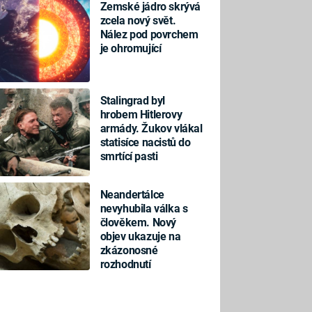
Zemské jádro skrývá
zcela nový svět.
Nález pod povrchem
je ohromující
Stalingrad byl
hrobem Hitlerovy
armády. Žukov vlákal
statisíce nacistů do
smrtící pasti
Neandertálce
nevyhubila válka s
člověkem. Nový
objev ukazuje na
zkázonosné
rozhodnutí