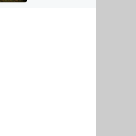
US
tornádem
RSUS
ZE A