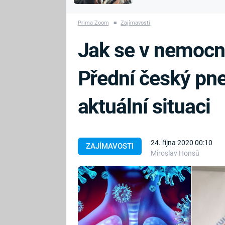
MARIE TEREZIE
vyhynuli
ADOLF HITLER
NAPOLEON
Prima Zoom
■
Zajímavosti
BONAPARTE
ATENTÁT NA
Jak se v nemocn
REINHARDA
BRITSKÁ
HEYDRICHA
KRÁLOVSKÁ
Přední český pn
RODINA
PRVNÍ SVĚTOVÁ
VÁLKA
aktuální situaci
24. října 2020 00:10
ZAJÍMAVOSTI
Miroslav Honsů