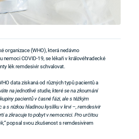
cké organizace (WHO), která nedávno
bu nemoci COVID-19, se lékaři v královéhradecké
nty lék remdesivir schvalovat.
WHO data získaná od různých typů pacientů a
váte na jednotlivé studie, které se na zkoumání
skupiny pacientů v časné fázi, ale s těžkým
 s nízkou hladinou kyslíku v krvi –, remdesivir
tí a zkracuje to pobyt v nemocnici. Pro určitou
k,“
popsal svou zkušenost s remdesivirem