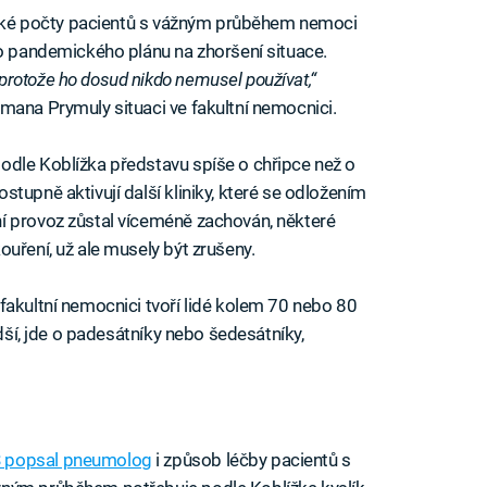
nízké počty pacientů s vážným průběhem nemoci
ho pandemického plánu na zhoršení situace.
rotože ho dosud nikdo nemusel používat,“
mana Prymuly situaci ve fakultní nemocnici.
odle Koblížka představu spíše o chřipce než o
tupně aktivují další kliniky, které se odložením
í provoz zůstal víceméně zachován, některé
uření, už ale musely být zrušeny.
fakultní nemocnici tvoří lidé kolem 70 nebo 80
adší, jde o padesátníky nebo šedesátníky,
S popsal pneumolog
i způsob léčby pacientů s