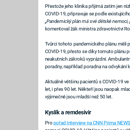
Přestože jeho klinika přijímá zatím jen 
COVID-19, připravuje se podle existující
„Pandemický plán má své dětské nemoci, p
komentoval žák ministra zdravotnictví Ro
Tvůrci tohoto pandemického plánu měli p
COVID-19, přesto se díky tomuto plánu pos
neakutních zákroků vyprázdní. Ambulantn
poradny, například poradna na odvykání ko
Aktuálně většinu pacientů s COVID-19 ve 
let, i přes 90 let. Někteří jsou naopak ml
výjimečně jsou mladší než 50 let.
Kyslík a remdesivir
Pro
pořad Interview na CNN Prima NEW