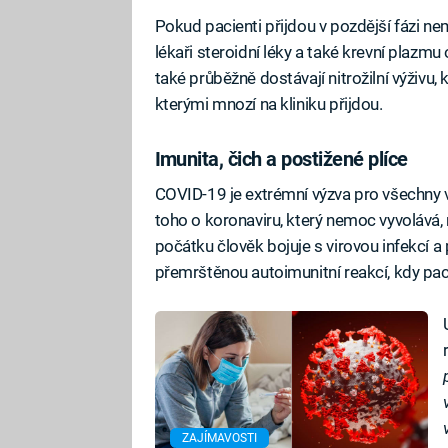
Pokud pacienti přijdou v pozdější fázi nem
lékaři steroidní léky a také krevní plazmu 
také průběžně dostávají nitrožilní výživu,
kterými mnozí na kliniku přijdou.
Imunita, čich a postižené plíce
COVID-19 je extrémní výzva pro všechny v
toho o koronaviru, který nemoc vyvolává, 
počátku člověk bojuje s virovou infekcí a 
přemrštěnou autoimunitní reakcí, kdy pac
ZAJÍMAVOSTI