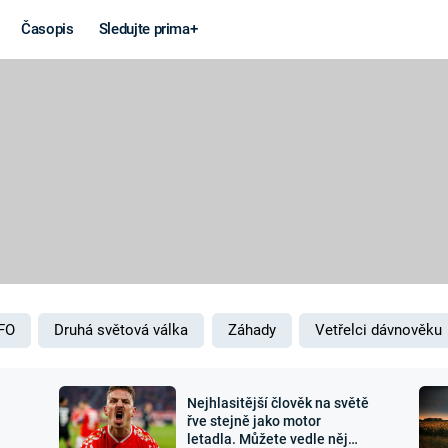
Časopis
Sledujte prima+
Věda a
Války
technika
STUDENÁ V
KORONAVIRUS
VÁLKA VE
VIETNAMU
VESMÍR
VÁLEČNÉ FI
MARS
SERIÁLY
FO
Druhá světová válka
Záhady
Vetřelci dávnověku
Nejhlasitější člověk na světě
Záhady a
Zajímav
řve stejně jako motor
letadla. Můžete vedle něj
konspirace