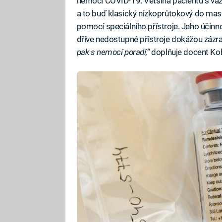
nemocí COVID-19. Většina pacientů s váž
a to buď klasický nízkoprůtokový do mas
pomocí speciálního přístroje. Jeho účinno
dříve nedostupné přístroje dokážou zázr
pak s nemocí poradí,“
doplňuje docent Kob