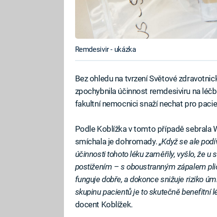
Remdesivir - ukázka
Bez ohledu na tvrzení Světové zdravotni
zpochybnila účinnost remdesiviru na léč
fakultní nemocnici snaží nechat pro pacie
Podle Koblížka v tomto případě sebrala 
smíchala je dohromady.
„Když se ale podí
účinnosti tohoto léku zaměřily, vyšlo, že u 
postižením – s oboustranným zápalem plic a
funguje dobře, a dokonce snižuje riziko úmr
skupinu pacientů je to skutečně benefitní lé
docent Koblížek.