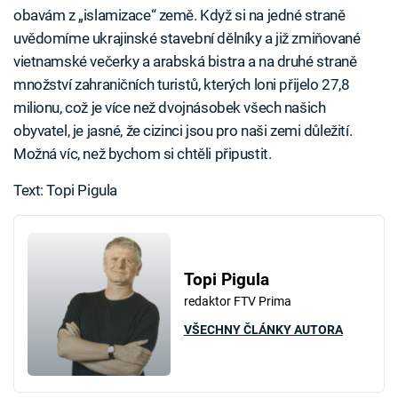
obavám z „islamizace“ země. Když si na jedné straně
uvědomíme ukrajinské stavební dělníky a již zmiňované
vietnamské večerky a arabská bistra a na druhé straně
množství zahraničních turistů, kterých loni přijelo 27,8
milionu, což je více než dvojnásobek všech našich
obyvatel, je jasné, že cizinci jsou pro naši zemi důležití.
Možná víc, než bychom si chtěli připustit.
Text: Topi Pigula
Topi Pigula
redaktor FTV Prima
VŠECHNY ČLÁNKY AUTORA