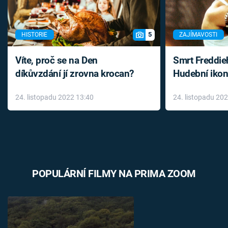
5
HISTORIE
ZAJÍMAVOSTI
Víte, proč se na Den
Smrt Freddie
díkůvzdání jí zrovna krocan?
Hudební ikon
až do konce 
24. listopadu 2022 13:40
24. listopadu 20
léky
POPULÁRNÍ FILMY NA PRIMA ZOOM