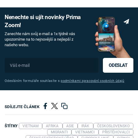
Nenechte si ujít novinky Prima
Zoom!
Zanechte nám svůj e-mail a 1x týdně vás
upozorníme na to nejnovější a nejlepší z
našeho webu.
ODESLAT
Odesláním formuláře souhlasíte s
podmínkami zpracování osobních údajů
SDÍLEJTE ČLÁNEK
ŠTÍTKY
VIETNAM
AFRIKA
ASIE
IRÁK
ČESKOSLOVENSKO
MIGRANTI
VIETNAMCI
PŘISTĚHOVALCI