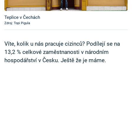
Časopis
Teplice v Čechách
Sledujte prima+
Zdroj: Topi Pigula
Přihlášení
Víte, kolik u nás pracuje cizinců? Podílejí se na
13,2 % celkové zaměstnanosti v národním
hospodářství v Česku. Ještě že je máme.
Sledujte nás