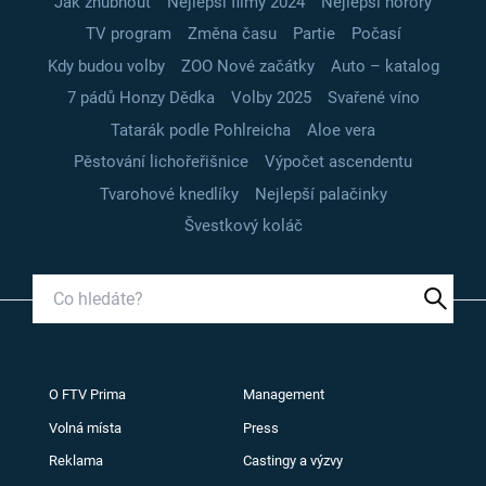
Jak zhubnout
Nejlepší filmy 2024
Nejlepší horory
TV program
Změna času
Partie
Počasí
Kdy budou volby
ZOO Nové začátky
Auto – katalog
7 pádů Honzy Dědka
Volby 2025
Svařené víno
Tatarák podle Pohlreicha
Aloe vera
Pěstování lichořeřišnice
Výpočet ascendentu
Tvarohové knedlíky
Nejlepší palačinky
Švestkový koláč
O FTV Prima
Management
Volná místa
Press
Reklama
Castingy a výzvy