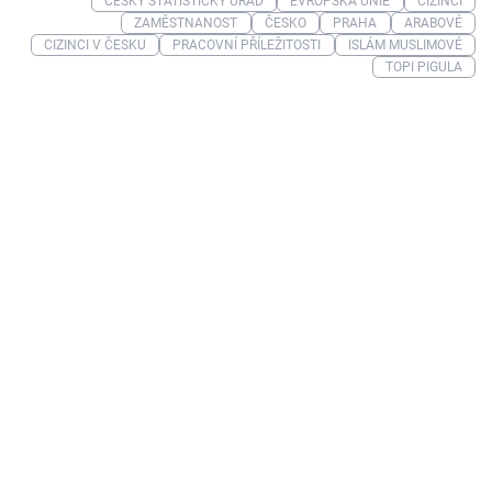
ČESKÝ STATISTICKÝ ÚŘAD
EVROPSKÁ UNIE
CIZINCI
ZAMĚSTNANOST
ČESKO
PRAHA
ARABOVÉ
CIZINCI V ČESKU
PRACOVNÍ PŘÍLEŽITOSTI
ISLÁM MUSLIMOVÉ
TOPI PIGULA