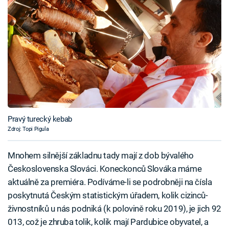
Pravý turecký kebab
Zdroj: Topi Pigula
Mnohem silnější základnu tady mají z dob bývalého
Československa Slováci. Koneckonců Slováka máme
aktuálně za premiéra. Podíváme-li se podrobněji na čísla
poskytnutá Českým statistickým úřadem, kolik cizinců-
živnostníků u nás podniká (k polovině roku 2019), je jich 92
013, což je zhruba tolik, kolik mají Pardubice obyvatel, a