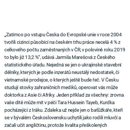
„Zatímco po vstupu Česka do Evropské unie v roce 2004
tvořili cizinci působící na českém trhu práce necelá 4 % z
celkového počtu zaměstnaných v ČR, v polovině roku 2019
to bylo již 13,2 %“, udává Jarmila Marešová z Českého
statistického úřadu. Nejedná se jen o ukrajinské stavební
dělníky, kterých je podle inzerátů neustálý nedostatek, či
vietnamské prodejce, o kterých ještě bude řeč. V Česku
studují stovky zahraničních mediků, operovat vás může
doktorka z Asie či Afriky. Jeden příklad za všechny: zrovna
vaše dítě může mít v péči Tara Hussein Tayeb, Kurdka
pocházející z Iráku. Zdaleka už nejde jen o baťůžkáře, kteří
se v bývalém Československu uchytili jako rodilí mluvčí a
začali učit angličtinu, protože kvalita přeškolených