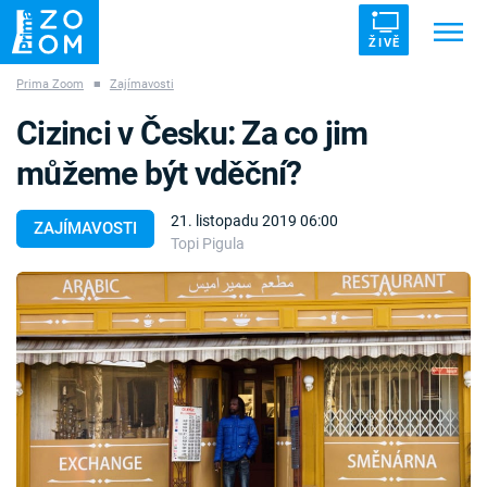
ŽIVĚ
Prima Zoom
■
Zajímavosti
Trendy:
ZRÁDCI
UFO
DRUHÁ SVĚTOVÁ VÁLKA
Cizinci v Česku: Za co jim
ZÁHADY
VETŘELCI DÁVNOVĚKU
můžeme být vděční?
21. listopadu 2019 06:00
ZAJÍMAVOSTI
Topi Pigula
Témata
Témata
Pořady
TV Program