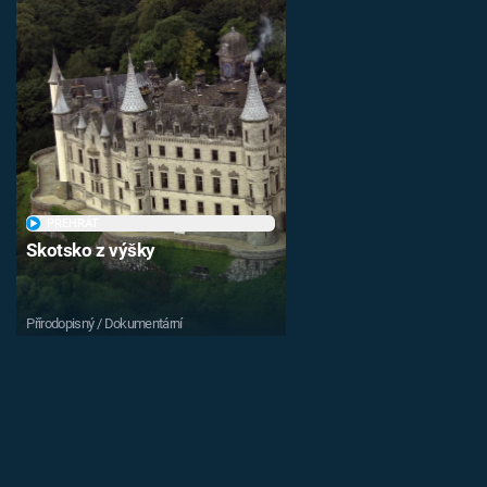
PŘEHRÁT
Skotsko z výšky
Přírodopisný / Dokumentární