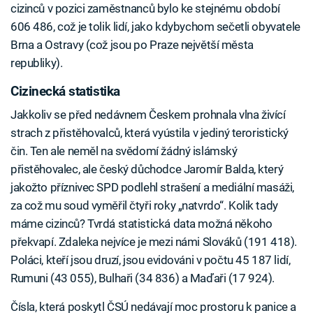
cizinců v pozici zaměstnanců bylo ke stejnému období
606 486, což je tolik lidí, jako kdybychom sečetli obyvatele
Brna a Ostravy (což jsou po Praze největší města
republiky).
Cizinecká statistika
Jakkoliv se před nedávnem Českem prohnala vlna živící
strach z přistěhovalců, která vyústila v jediný teroristický
čin. Ten ale neměl na svědomí žádný islámský
přistěhovalec, ale český důchodce Jaromír Balda, který
jakožto příznivec SPD podlehl strašení a mediální masáži,
za což mu soud vyměřil čtyři roky „natvrdo“. Kolik tady
máme cizinců? Tvrdá statistická data možná někoho
překvapí. Zdaleka nejvíce je mezi námi Slováků (191 418).
Poláci, kteří jsou druzí, jsou evidováni v počtu 45 187 lidí,
Rumuni (43 055), Bulhaři (34 836) a Maďaři (17 924).
Čísla, která poskytl ČSÚ nedávají moc prostoru k panice a