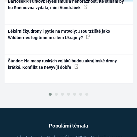
Bartošek k Turkovi: Hyenismus a nehoráznost. Ke stíhání by
ho Sněmovna vydala, míní Vondráček
Lékárničky, drony i pytle na mrtvoly: Jsou tržiště jako
Wildberries legitimním cílem Ukrajiny?
Šándor: Na masy ruských vojáků budou ukrajinské drony
krátké. Konflikt se nevyvíjí dobře
Populární témata