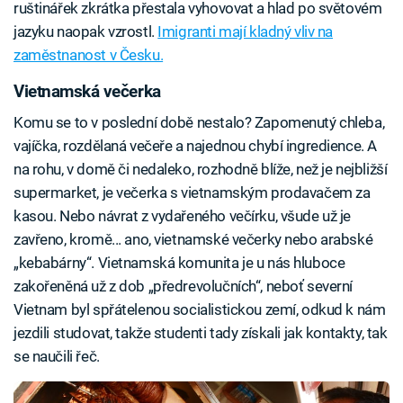
ruštinářek zkrátka přestala vyhovovat a hlad po světovém
jazyku naopak vzrostl.
Imigranti mají kladný vliv na
zaměstnanost v Česku.
Vietnamská večerka
Komu se to v poslední době nestalo? Zapomenutý chleba,
vajíčka, rozdělaná večeře a najednou chybí ingredience. A
na rohu, v domě či nedaleko, rozhodně blíže, než je nejbližší
supermarket, je večerka s vietnamským prodavačem za
kasou. Nebo návrat z vydařeného večírku, všude už je
zavřeno, kromě... ano, vietnamské večerky nebo arabské
„kebabárny“. Vietnamská komunita je u nás hluboce
zakořeněná už z dob „předrevolučních“, neboť severní
Vietnam byl spřátelenou socialistickou zemí, odkud k nám
jezdili studovat, takže studenti tady získali jak kontakty, tak
se naučili řeč.