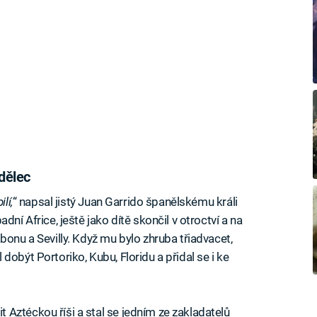
dělec
lí,
“ napsal jistý Juan Garrido španělskému králi
dní Africe, ještě jako dítě skončil v otroctví a na
bonu a Sevilly. Když mu bylo zhruba třiadvacet,
dobýt Portoriko, Kubu, Floridu a přidal se i ke
Aztéckou říši a stal se jedním ze zakladatelů