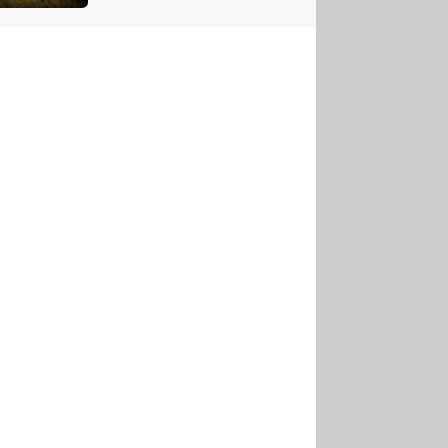
US
tornádem
RSUS
ZE A