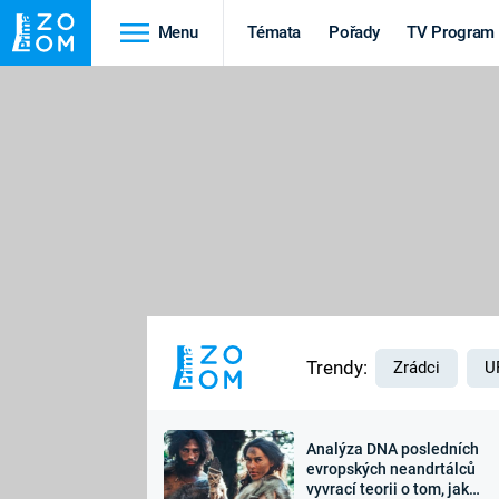
Menu
Témata
Pořady
TV Program
Cestování
Historie
HRADY A ZÁMKY
VIKINGOVÉ
HEDVÁBNÁ STEZKA
EPIDEMIE A
PANDEMIE
PŘÍRODA
STAROVĚKÝ EGYPT
Trendy:
Zrádci
U
Analýza DNA posledních
Druhá
Výročí
evropských neandrtálců
vyvrací teorii o tom, jak
světová válka