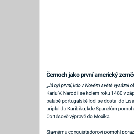
Černoch jako první americký země
„
Já byl první, kdo v Novém světě vysázel obi
Karlu V. Narodil se kolem roku 1480 v zápa
palubě portugalské lodi se dostal do Lisa
připlul do Karibiku, kde Španělům pomohl 
Cortésově výpravě do Mexika.
Slavnému conquistadorovi pomohl porazit 