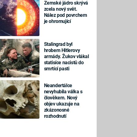
Zemské jádro skrývá
zcela nový svět.
Nález pod povrchem
je ohromující
Stalingrad byl
hrobem Hitlerovy
armády. Žukov vlákal
statisíce nacistů do
smrtící pasti
Neandertálce
nevyhubila válka s
člověkem. Nový
objev ukazuje na
zkázonosné
rozhodnutí