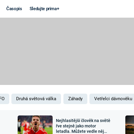
Časopis
Sledujte prima+
Věda a
Války
technika
STUDENÁ V
KORONAVIRUS
VÁLKA VE
VIETNAMU
VESMÍR
VÁLEČNÉ FI
MARS
SERIÁLY
FO
Druhá světová válka
Záhady
Vetřelci dávnověku
Nejhlasitější člověk na světě
Záhady a
Zajímav
řve stejně jako motor
letadla. Můžete vedle něj
konspirace