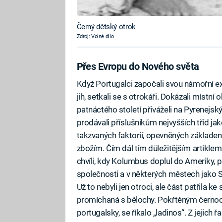
Černý dětský otrok
Zdroj: Volné dílo
Přes Evropu do Nového světa
Když Portugalci započali svou námořní ex
jih, setkali se s otrokáři. Dokázali místní
patnáctého století přiváželi na Pyrenejs
prodávali příslušníkům nejvyšších tříd jak
takzvaných faktorií, opevněných základen
zbožím. Čím dál tím důležitějším artiklem 
chvíli, kdy Kolumbus doplul do Ameriky, p
společnosti a v některých městech jako Se
Už to nebyli jen otroci, ale část patřila 
promíchaná s bělochy. Pokřtěným černoch
portugalsky, se říkalo „ladinos“. Z jejich ř