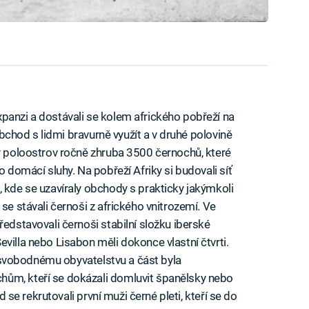
panzi a dostávali se kolem afrického pobřeží na
 obchod s lidmi bravurně využít a v druhé polovině
ký poloostrov ročně zhruba 3500 černochů, které
o domácí sluhy. Na pobřeží Afriky si budovali síť
, kde se uzavíraly obchody s prakticky jakýmkoli
se stávali černoši z afrického vnitrozemí. Ve
ředstavovali černoši stabilní složku iberské
villa nebo Lisabon měli dokonce vlastní čtvrti.
ke svobodnému obyvatelstvu a část byla
ům, kteří se dokázali domluvit španělsky nebo
ad se rekrutovali první muži černé pleti, kteří se do