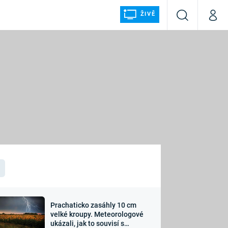
ŽIVĚ
Vyhledávání
Můj p
Prima+
ÁLKA
CNN Prima NEWS
Prima FRESH
Prima LIVING
LMY A
Prima Ženy
Prima LAJK
Prachaticko zasáhly 10 cm
osti
velké kroupy. Meteorologové
Sledujte nás
ukázali, jak to souvisí s