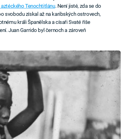
aztéckého Tenochtitlánu
. Není jisté, zda se do
o svobodu získal až na karibských ostrovech,
tnému králi Španělska a císaři Svaté říše
ní. Juan Garrido byl černoch a zároveň