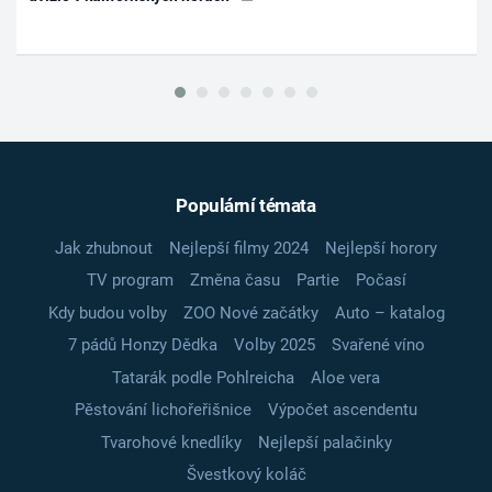
Populární témata
Jak zhubnout
Nejlepší filmy 2024
Nejlepší horory
TV program
Změna času
Partie
Počasí
Kdy budou volby
ZOO Nové začátky
Auto – katalog
7 pádů Honzy Dědka
Volby 2025
Svařené víno
Tatarák podle Pohlreicha
Aloe vera
Pěstování lichořeřišnice
Výpočet ascendentu
Tvarohové knedlíky
Nejlepší palačinky
Švestkový koláč