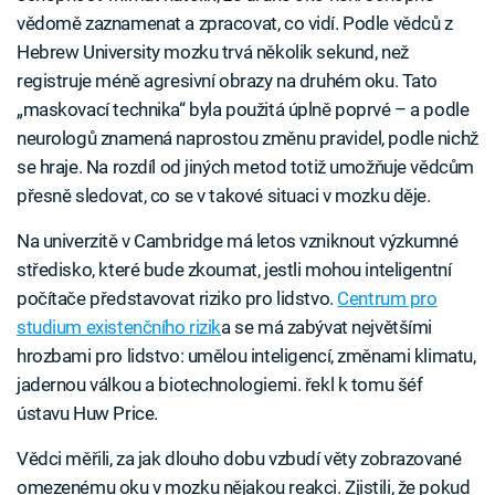
vědomě zaznamenat a zpracovat, co vidí. Podle vědců z
Hebrew University mozku trvá několik sekund, než
registruje méně agresivní obrazy na druhém oku. Tato
„maskovací technika“ byla použitá úplně poprvé – a podle
neurologů znamená naprostou změnu pravidel, podle nichž
se hraje. Na rozdíl od jiných metod totiž umožňuje vědcům
přesně sledovat, co se v takové situaci v mozku děje.
Na univerzitě v Cambridge má letos vzniknout výzkumné
středisko, které bude zkoumat, jestli mohou inteligentní
počítače představovat riziko pro lidstvo.
Centrum pro
studium existenčního rizik
a se má zabývat největšími
hrozbami pro lidstvo: umělou inteligencí, změnami klimatu,
jadernou válkou a biotechnologiemi. řekl k tomu šéf
ústavu Huw Price.
Vědci měřili, za jak dlouho dobu vzbudí věty zobrazované
omezenému oku v mozku nějakou reakci. Zjistili, že pokud