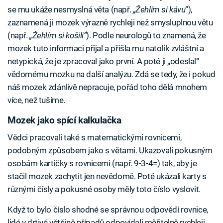
se mu ukáže nesmyslná věta (např.
„Žehlím si kávu
“),
zaznamená ji mozek výrazně rychleji než smysluplnou větu
(např.
„Žehlím si košili“
). Podle neurologů to znamená, že
mozek tuto informaci přijal a přišla mu natolik zvláštní a
netypická, že je zpracoval jako první. A poté ji „odeslal“
vědomému mozku na další analýzu. Zdá se tedy, že i pokud
náš mozek zdánlivě nepracuje, pořád toho dělá mnohem
více, než tušíme.
Mozek jako spící kalkulačka
Vědci pracovali také s matematickými rovnicemi,
podobným způsobem jako s větami. Ukazovali pokusným
osobám kartičky s rovnicemi (např. 9-3-4=) tak, aby je
stačil mozek zachytit jen nevědomě. Poté ukázali karty s
různými čísly a pokusné osoby měly toto číslo vyslovit.
Když to bylo číslo shodné se správnou odpovědí rovnice,
lidé v drtivé většině případů odpovídali měřitelně rychleji.