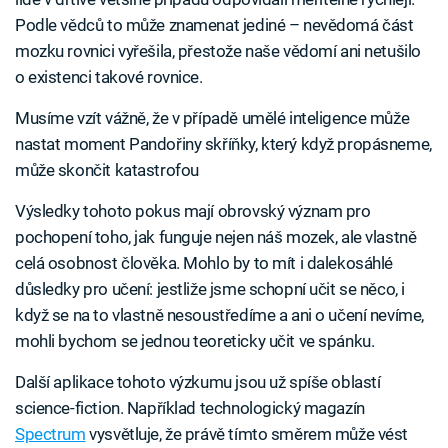
Podle vědců to může znamenat jediné – nevědomá část
mozku rovnici vyřešila, přestože naše vědomí ani netušilo
o existenci takové rovnice.
Musíme vzít vážně, že v případě umělé inteligence může
nastat moment Pandořiny skříňky, který když propásneme,
může skončit katastrofou
Výsledky tohoto pokus mají obrovský význam pro
pochopení toho, jak funguje nejen náš mozek, ale vlastně
celá osobnost člověka. Mohlo by to mít i dalekosáhlé
důsledky pro učení: jestliže jsme schopní učit se něco, i
když se na to vlastně nesoustředíme a ani o učení nevíme,
mohli bychom se jednou teoreticky učit ve spánku.
Další aplikace tohoto výzkumu jsou už spíše oblastí
science-fiction. Například technologický magazín
Spectrum
vysvětluje, že právě tímto směrem může vést