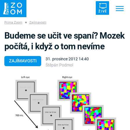
ŽIVĚ
Prima Zoom
■
Zajímavosti
Trendy:
ZRÁDCI
UFO
DRUHÁ SVĚTOVÁ VÁLKA
Budeme se učit ve spaní? Mozek
ZÁHADY
VETŘELCI DÁVNOVĚKU
počítá, i když o tom nevíme
31. prosince 2012 14:40
ZAJÍMAVOSTI
Štěpán Podmol
Témata
Témata
Pořady
TV Program