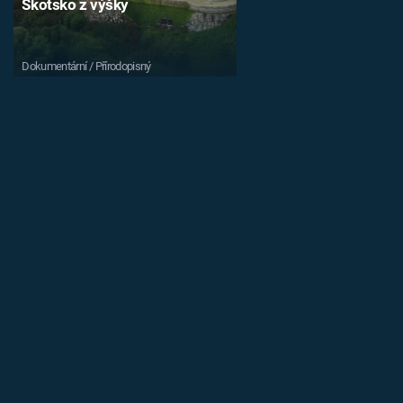
Skotsko z výšky
Dokumentární / Přírodopisný