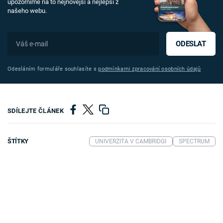
upozorníme na to nejnovější a nejlepší z
našeho webu.
ODESLAT
Odesláním formuláře souhlasíte s
podmínkami zpracování osobních údajů
SDÍLEJTE ČLÁNEK
ŠTÍTKY
UNIVERZITA V CAMBRIDGI
SPECTRUM