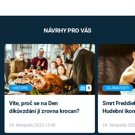
NÁVRHY PRO VÁS
5
HISTORIE
ZAJÍMAVOSTI
Víte, proč se na Den
Smrt Freddie
díkůvzdání jí zrovna krocan?
Hudební ikon
až do konce 
24. listopadu 2022 13:40
24. listopadu 20
léky