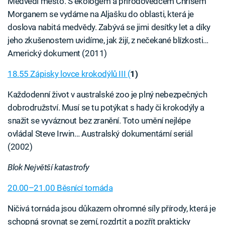
Medvědí město. S ekologem a přírodovědcem Chrisem
Morganem se vydáme na Aljašku do oblasti, která je
doslova nabitá medvědy. Zabývá se jimi desítky let a díky
jeho zkušenostem uvidíme, jak žijí, z nečekané blízkosti…
Americký dokument (2011)
18.55 Zápisky lovce krokodýlů III (
1)
Každodenní život v australské zoo je plný nebezpečných
dobrodružství. Musí se tu potýkat s hady či krokodýly a
snažit se vyváznout bez zranění. Toto umění nejlépe
ovládal Steve Irwin… Australský dokumentární seriál
(2002)
Blok Největší katastrofy
20.00–21.00 Běsnící tornáda
Ničivá tornáda jsou důkazem ohromné síly přírody, která je
schopná srovnat se zemí, rozdrtit a pozřít prakticky