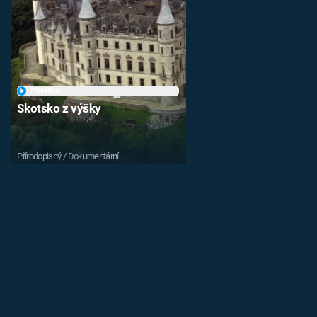
PŘEHRÁT
Skotsko z výšky
Přírodopisný / Dokumentární