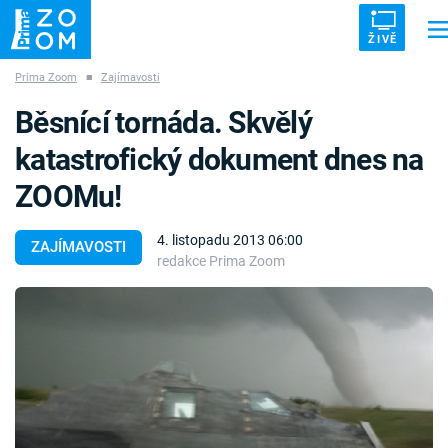
ŽIVĚ
Prima Zoom
■
Zajímavosti
Trendy:
ZRÁDCI
UFO
DRUHÁ SVĚTOVÁ VÁLKA
ZÁHADY
Běsnící tornáda. Skvělý
VETŘELCI DÁVNOVĚKU
katastrofický dokument dnes na
ZOOMu!
4. listopadu 2013 06:00
ZAJÍMAVOSTI
redakce Prima Zoom
Témata
Témata
Pořady
TV Program