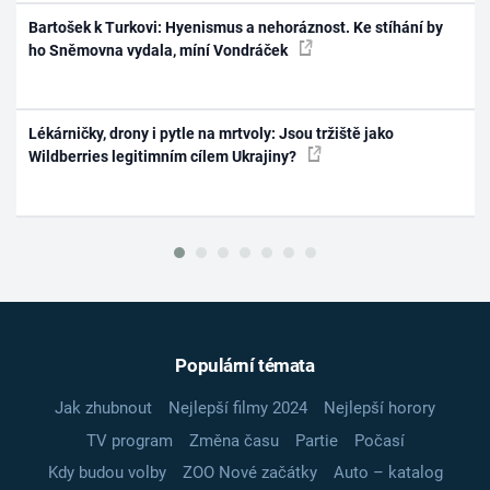
Bartošek k Turkovi: Hyenismus a nehoráznost. Ke stíhání by
ho Sněmovna vydala, míní Vondráček
Lékárničky, drony i pytle na mrtvoly: Jsou tržiště jako
Wildberries legitimním cílem Ukrajiny?
Populární témata
Jak zhubnout
Nejlepší filmy 2024
Nejlepší horory
TV program
Změna času
Partie
Počasí
Kdy budou volby
ZOO Nové začátky
Auto – katalog