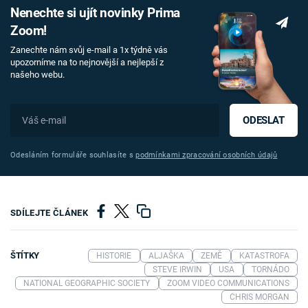
Nenechte si ujít novinky Prima
Zoom!
Zanechte nám svůj e-mail a 1x týdně vás
upozorníme na to nejnovější a nejlepší z
našeho webu.
ODESLAT
Odesláním formuláře souhlasíte s
podmínkami zpracování osobních údajů
SDÍLEJTE ČLÁNEK
ŠTÍTKY
HISTORIE
ALJAŠKA
ZEMĚ
KATASTROFA
STEVE IRWIN
USA
TORNÁDO
NATIONAL GEOGRAPHIC SOCIETY
ZOOM VIDEO COMMUNICATIONS
CHRIS MORGAN