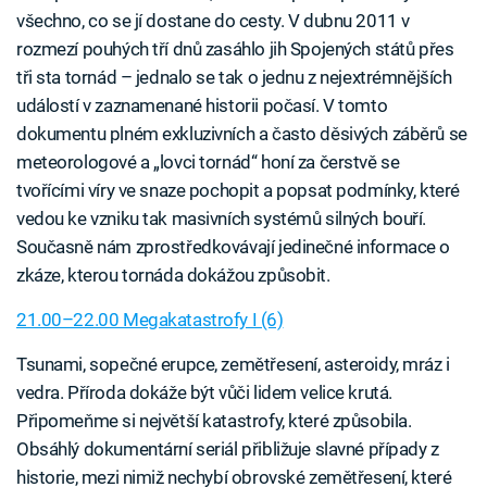
všechno, co se jí dostane do cesty. V dubnu 2011 v
rozmezí pouhých tří dnů zasáhlo jih Spojených států přes
tři sta tornád – jednalo se tak o jednu z nejextrémnějších
událostí v zaznamenané historii počasí. V tomto
dokumentu plném exkluzivních a často děsivých záběrů se
meteorologové a „lovci tornád“ honí za čerstvě se
tvořícími víry ve snaze pochopit a popsat podmínky, které
vedou ke vzniku tak masivních systémů silných bouří.
Současně nám zprostředkovávají jedinečné informace o
zkáze, kterou tornáda dokážou způsobit.
21.00–22.00 Megakatastrofy I (6)
Tsunami, sopečné erupce, zemětřesení, asteroidy, mráz i
vedra. Příroda dokáže být vůči lidem velice krutá.
Připomeňme si největší katastrofy, které způsobila.
Obsáhlý dokumentární seriál přibližuje slavné případy z
historie, mezi nimiž nechybí obrovské zemětřesení, které