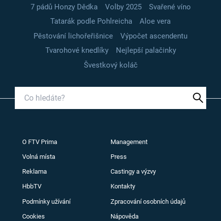
7 pádů Honzy Dědka
Volby 2025
Svařené víno
Tatarák podle Pohlreicha
Aloe vera
Pěstování lichořeřišnice
Výpočet ascendentu
Tvarohové knedlíky
Nejlepší palačinky
Švestkový koláč
O FTV Prima
Management
Volná místa
Press
Reklama
Castingy a výzvy
HbbTV
Kontakty
Podmínky užívání
Zpracování osobních údajů
Cookies
Nápověda