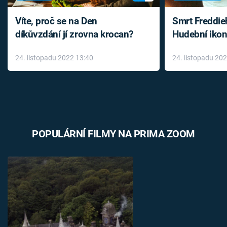
Víte, proč se na Den
Smrt Freddie
díkůvzdání jí zrovna krocan?
Hudební ikon
až do konce 
24. listopadu 2022 13:40
24. listopadu 20
léky
POPULÁRNÍ FILMY NA PRIMA ZOOM