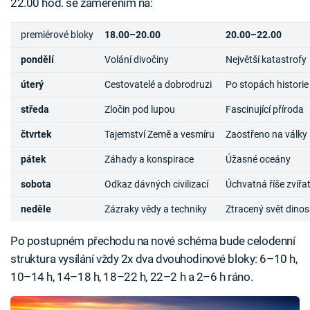
22.00 hod. se zaměřením na:
premiérové bloky
18.00–20.00
20.00–22.00
pondělí
Volání divočiny
Největší katastrofy
úterý
Cestovatelé a dobrodruzi
Po stopách historie
středa
Zločin pod lupou
Fascinující příroda
čtvrtek
Tajemství Země a vesmíru
Zaostřeno na války
pátek
Záhady a konspirace
Úžasné oceány
sobota
Odkaz dávných civilizací
Úchvatná říše zvířa
neděle
Zázraky vědy a techniky
Ztracený svět dino
Po postupném přechodu na nové schéma bude celodenní
struktura vysílání vždy 2x dva dvouhodinové bloky: 6–10 h,
10–14 h, 14–18 h, 18–22 h, 22–2 h a 2–6 h ráno.