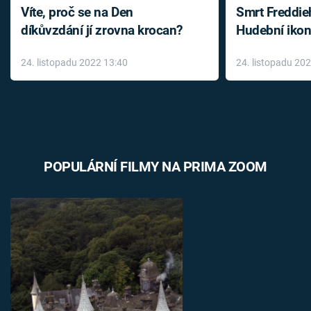
Víte, proč se na Den
Smrt Freddie
díkůvzdání jí zrovna krocan?
Hudební ikon
až do konce 
24. listopadu 2022 13:40
24. listopadu 20
léky
POPULÁRNÍ FILMY NA PRIMA ZOOM