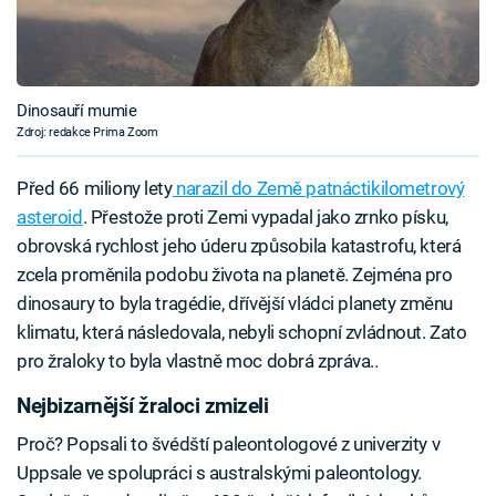
Dinosauří mumie
Zdroj: redakce Prima Zoom
Před 66 miliony lety
narazil do Země patnáctikilometrový
asteroid
. Přestože proti Zemi vypadal jako zrnko písku,
obrovská rychlost jeho úderu způsobila katastrofu, která
zcela proměnila podobu života na planetě. Zejména pro
dinosaury to byla tragédie, dřívější vládci planety změnu
klimatu, která následovala, nebyli schopní zvládnout. Zato
pro žraloky to byla vlastně moc dobrá zpráva..
Nejbizarnější žraloci zmizeli
Proč? Popsali to švédští paleontologové z univerzity v
Uppsale ve spolupráci s australskými paleontology.