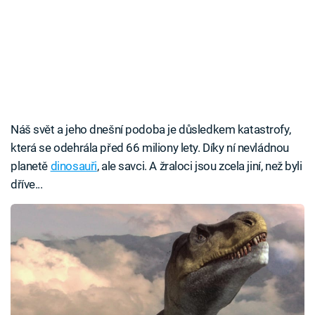
Náš svět a jeho dnešní podoba je důsledkem katastrofy,
která se odehrála před 66 miliony lety. Díky ní nevládnou
planetě
dinosauři
, ale savci. A žraloci jsou zcela jiní, než byli
dříve...