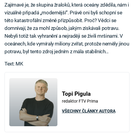
Zajímavé je, že skupina žraloků, která oceány zdědila, nám i
vizuálně připadá „modernější“. Právě oni byli schopní se
této katastrofální změně přizpůsobit. Proč? Vědci se
domnívají, že za mohl způsob, jakým získávali potravu.
Nebyli totiž tak vyhranění a nejraději se živili mršinami. V
oceánech, kde vymíraly miliony zvířat, protože neměly jinou
potravu, byl tento zdroj jedním z mála stabilních...
Text: MK
Topi Pigula
redaktor FTV Prima
VŠECHNY ČLÁNKY AUTORA