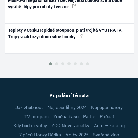
Muskova megalomanská vize: Největší budova světa bude
vyrábět čipy pro roboty i vesmír
Teploty v Česku rapidně stoupnou, platí trojitá VÝSTRAHA.
Tropy však brzy utnou silné bouřky
Populární témata
Jak zhubnout
Nejlepší filmy 2024
Nejlepší horory
TV program
Změna času
Partie
Počasí
Kdy budou volby
ZOO Nové začátky
Auto – katalog
7 pádů Honzy Dědka
Volby 2025
Svařené víno