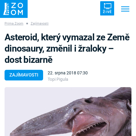
ŽIVĚ
Prima Zoom
■
Zajímavosti
Trendy:
ZRÁDCI
UFO
DRUHÁ SVĚTOVÁ VÁLKA
Asteroid, který vymazal ze Země
ZÁHADY
VETŘELCI DÁVNOVĚKU
dinosaury, změnil i žraloky –
dost bizarně
22. srpna 2018 07:30
ZAJÍMAVOSTI
Topi Pigula
Témata
Témata
Pořady
TV Program