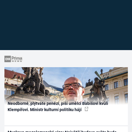
Neodborné, plýtváte penězi, píší umělci Babišovi kvůli
Klempířovi. Ministr kulturní politiku hájí