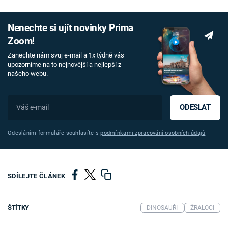
Nenechte si ujít novinky Prima
Zoom!
Zanechte nám svůj e-mail a 1x týdně vás
upozorníme na to nejnovější a nejlepší z
našeho webu.
ODESLAT
Odesláním formuláře souhlasíte s
podmínkami zpracování osobních údajů
SDÍLEJTE ČLÁNEK
ŠTÍTKY
DINOSAUŘI
ŽRALOCI