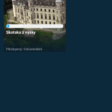
PŘEHRÁT
Skotsko z výšky
Přírodopisný / Dokumentární