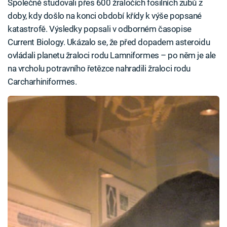
Společně studovali přes 600 žraločích fosilních zubů z
doby, kdy došlo na konci období křídy k výše popsané
katastrofě. Výsledky popsali v odborném časopise
Current Biology. Ukázalo se, že před dopadem asteroidu
ovládali planetu žraloci rodu Lamniformes – po něm je ale
na vrcholu potravního řetězce nahradili žraloci rodu
Carcharhiniformes.