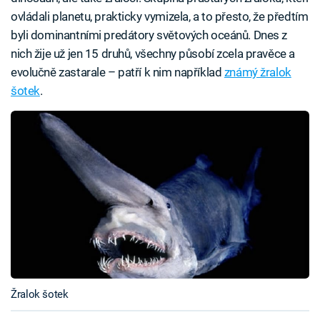
ovládali planetu, prakticky vymizela, a to přesto, že předtím
byli dominantními predátory světových oceánů. Dnes z
nich žije už jen 15 druhů, všechny působí zcela pravěce a
evolučně zastarale – patří k nim například
známý žralok
šotek
.
Žralok šotek