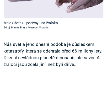
Časopis
Sledujte prima+
žralok šotek - podivný i na žraloka
Zdroj: Dianne Bray / Museum Victoria
Přihlášení
Náš svět a jeho dnešní podoba je důsledkem
Sledujte nás
katastrofy, která se odehrála před 66 miliony lety.
Díky ní nevládnou planetě dinosauři, ale savci. A
žraloci jsou zcela jiní, než byli dříve...