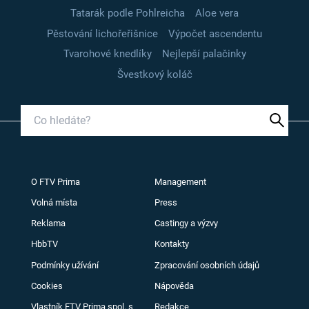
Tatarák podle Pohlreicha
Aloe vera
Pěstování lichořeřišnice
Výpočet ascendentu
Tvarohové knedlíky
Nejlepší palačinky
Švestkový koláč
O FTV Prima
Management
Volná místa
Press
Reklama
Castingy a výzvy
HbbTV
Kontakty
Podmínky užívání
Zpracování osobních údajů
Cookies
Nápověda
Vlastník FTV Prima spol. s
Redakce