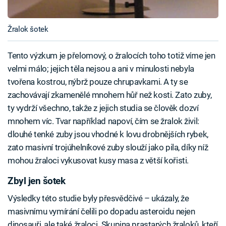
Žralok šotek
Tento výzkum je přelomový, o žralocích toho totiž víme jen
velmi málo; jejich těla nejsou a ani v minulosti nebyla
tvořena kostrou, nýbrž pouze chrupavkami. A ty se
zachovávají zkamenělé mnohem hůř než kosti. Zato zuby,
ty vydrží všechno, takže z jejich studia se člověk dozví
mnohem víc. Tvar například napoví, čím se žralok živil:
dlouhé tenké zuby jsou vhodné k lovu drobnějších rybek,
zato masivní trojúhelníkové zuby slouží jako pila, díky níž
mohou žraloci vykusovat kusy masa z větší kořisti.
Zbyl jen šotek
Výsledky této studie byly přesvědčivé – ukázaly, že
masivnímu vymírání čelili po dopadu asteroidu nejen
dinosauři, ale také žraloci. Skupina prastarých žraloků, kteří