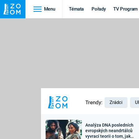
Menu
Témata
Pořady
TV Program
Cestování
Historie
HRADY A ZÁMKY
VIKINGOVÉ
HEDVÁBNÁ STEZKA
EPIDEMIE A
PANDEMIE
PŘÍRODA
STAROVĚKÝ EGYPT
Trendy:
Zrádci
U
Analýza DNA posledních
Druhá
Výročí
evropských neandrtálců
vyvrací teorii o tom, jak
světová válka