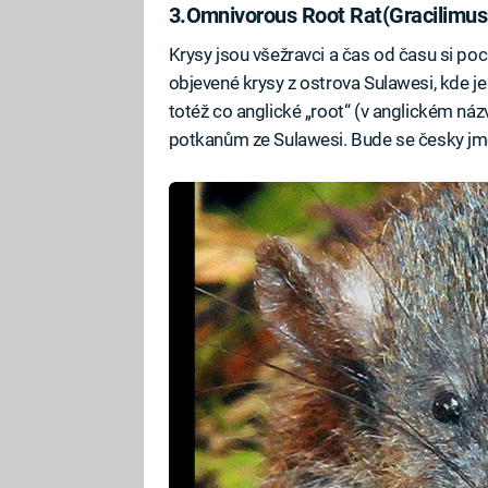
3.
Omnivorous Root Rat
(Gracilimus
Krysy jsou všežravci a čas od času si poc
objevené krysy z ostrova Sulawesi, kde je 
totéž co anglické „root“ (v anglickém názv
potkanům ze Sulawesi. Bude se česky jm