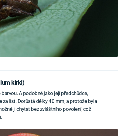
lum kirki)
barvou. A podobně jako její předchůdce,
 za list. Dorůstá délky 40 mm, a protože byla
ožné ji chytat bez zvláštního povolení, což
.