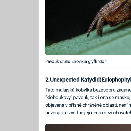
Pavouk druhu Eriovixia gryffindori
2.
Unexpected Katydid
(Eulophophyl
Tato malajská kobylka bezesporu zaujme 
"kloboukový" pavouk, tak i ona se maskuje
objevena v přísně chráněné oblasti, není m
bezesporu zvedne její cenu mezi chovateli