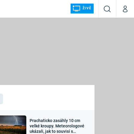
ŽIVĚ
Vyhledávání
Můj p
Prima+
ÁLKA
CNN Prima NEWS
Prima FRESH
Prima LIVING
LMY A
Prima Ženy
Prima LAJK
Prachaticko zasáhly 10 cm
osti
velké kroupy. Meteorologové
Sledujte nás
ukázali, jak to souvisí s