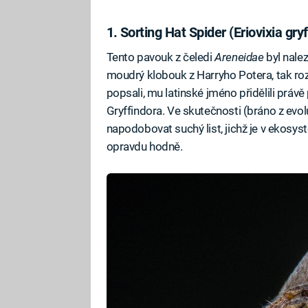
1. Sorting Hat Spider (Eriovixia gryf
Tento pavouk z čeledi
Areneidae
byl nale
moudrý klobouk z Harryho Potera, tak rozh
popsali, mu latinské jméno přidělili práv
Gryffindora. Ve skutečnosti (bráno z evo
napodobovat suchý list, jichž je v ekos
opravdu hodně.