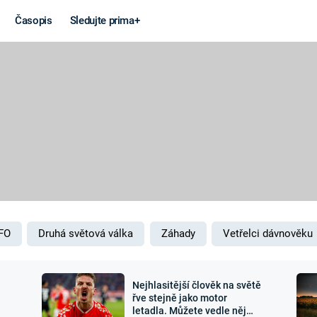
Časopis
Sledujte prima+
Věda a
Války
technika
STUDENÁ V
KORONAVIRUS
VÁLKA VE
VIETNAMU
VESMÍR
VÁLEČNÉ FI
MARS
SERIÁLY
FO
Druhá světová válka
Záhady
Vetřelci dávnověku
Nejhlasitější člověk na světě
Záhady a
Zajímav
řve stejně jako motor
letadla. Můžete vedle něj
konspirace