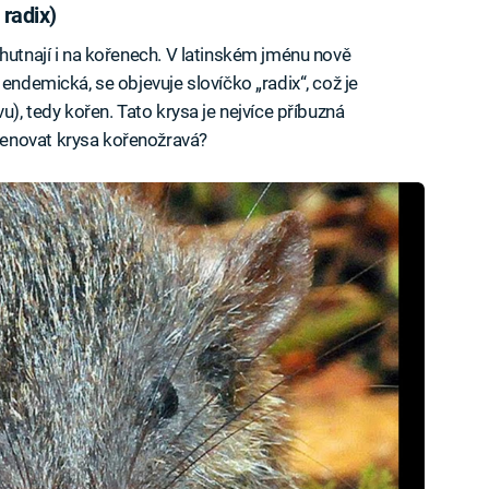
 radix)
hutnají i na kořenech. V latinském jménu nově
endemická, se objevuje slovíčko „radix“, což je
u), tedy kořen. Tato krysa je nejvíce příbuzná
enovat krysa kořenožravá?