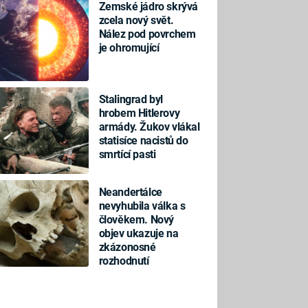
Zemské jádro skrývá
zcela nový svět.
Nález pod povrchem
je ohromující
Stalingrad byl
hrobem Hitlerovy
armády. Žukov vlákal
statisíce nacistů do
smrtící pasti
Neandertálce
nevyhubila válka s
člověkem. Nový
objev ukazuje na
zkázonosné
rozhodnutí