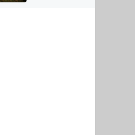
US
tornádem
RSUS
ZE A