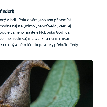
findori)
zený v Indii. Pokud vám jeho tvar připomíná
odně nejste „mimo“, neboť vědci, kteří jej
ě podle bájného majitele klobouku Godrica
lučního hlediska) má tvar v rámci mimiker
ystému obývaném těmito pavouky přehršle. Tedy