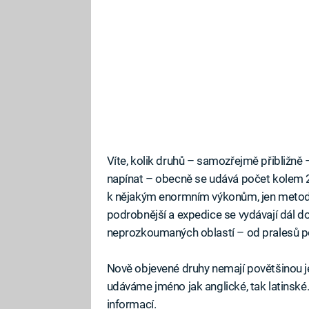
Víte, kolik druhů – samozřejmě přibližn
napínat – obecně se udává počet kolem 2
k nějakým enormním výkonům, jen metody,
podrobnější a expedice se vydávají dál do 
neprozkoumaných oblastí – od pralesů p
Nově objevené druhy nemají povětšinou j
udáváme jméno jak anglické, tak latinské.
informací.