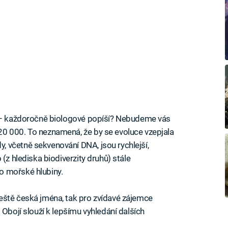
ě – každoročně biologové popíší? Nebudeme vás
0 000. To neznamená, že by se evoluce vzepjala
 včetně sekvenování DNA, jsou rychlejší,
(z hlediska biodiverzity druhů) stále
o mořské hlubiny.
eště česká jména, tak pro zvídavé zájemce
 Obojí slouží k lepšímu vyhledání dalších