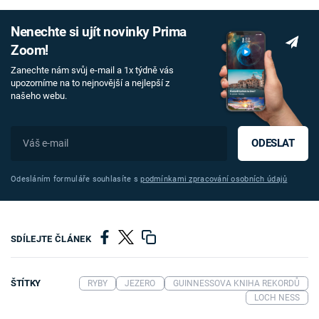
Nenechte si ujít novinky Prima
Zoom!
Zanechte nám svůj e-mail a 1x týdně vás
upozorníme na to nejnovější a nejlepší z
našeho webu.
ODESLAT
Odesláním formuláře souhlasíte s
podmínkami zpracování osobních údajů
SDÍLEJTE ČLÁNEK
ŠTÍTKY
RYBY
JEZERO
GUINNESSOVA KNIHA REKORDŮ
LOCH NESS