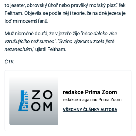
to jeseter, obrovský úhoř nebo pravěký mořský plaz," řekl
Feltham. Objevila se podle něj i teorie, že na dně jezera je
loď mimozemšťanů.
Muž nicméně doufá, že v jezeře žije
"něco daleko více
vzrušujícího než sumec"
.
"Svého výzkumu zcela jistě
nezanechám,"
ujistil Feltham.
ČTK
redakce Prima Zoom
redakce magazínu Prima Zoom
VŠECHNY ČLÁNKY AUTORA