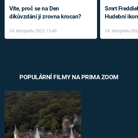
Víte, proč se na Den
Smrt Freddie
díkůvzdání jí zrovna krocan?
Hudební ikon
až do konce 
24. listopadu 2022 13:40
24. listopadu 20
léky
POPULÁRNÍ FILMY NA PRIMA ZOOM