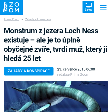
ŽIVĚ
Prima Zoom
■
Záhady a konspirace
Trendy:
ZRÁDCI
UFO
DRUHÁ SVĚTOVÁ VÁLKA
Monstrum z jezera Loch Ness
ZÁHADY
VETŘELCI DÁVNOVĚKU
existuje – ale je to úplně
obyčejné zvíře, tvrdí muž, který ji
hledá 25 let
Témata
23. července 2015 06:00
ZÁHADY A KONSPIRACE
redakce Prima Zoom
Témata
Pořady
TV Program