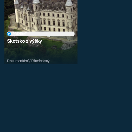
PŘEHRÁT
Skotsko z výšky
Dokumentární / Přírodopisný