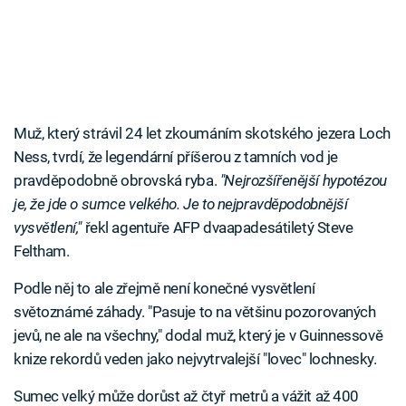
Muž, který strávil 24 let zkoumáním skotského jezera Loch
Ness, tvrdí, že legendární příšerou z tamních vod je
pravděpodobně obrovská ryba.
"Nejrozšířenější hypotézou
je, že jde o sumce velkého. Je to nejpravděpodobnější
vysvětlení,"
řekl agentuře AFP dvaapadesátiletý Steve
Feltham.
Podle něj to ale zřejmě není konečné vysvětlení
světoznámé záhady. "Pasuje to na většinu pozorovaných
jevů, ne ale na všechny," dodal muž, který je v Guinnessově
knize rekordů veden jako nejvytrvalejší "lovec" lochnesky.
Sumec velký může dorůst až čtyř metrů a vážit až 400