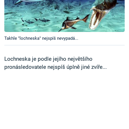
Časopis
Sledujte prima+
Přihlášení
Takhle "lochneska" nejspíš nevypadá...
Lochneska je podle jejího největšího
Sledujte nás
pronásledovatele nejspíš úplně jiné zvíře...