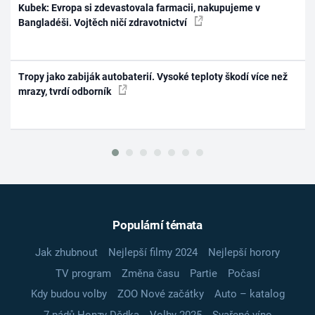
Kubek: Evropa si zdevastovala farmacii, nakupujeme v
Bangladéši. Vojtěch ničí zdravotnictví
Tropy jako zabiják autobaterií. Vysoké teploty škodí více než
mrazy, tvrdí odborník
Populární témata
Jak zhubnout
Nejlepší filmy 2024
Nejlepší horory
TV program
Změna času
Partie
Počasí
Kdy budou volby
ZOO Nové začátky
Auto – katalog
7 pádů Honzy Dědka
Volby 2025
Svařené víno