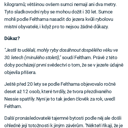
kilogramů; většinou ovšem sumci nemají ani dva metry.
Tyto sladkovodní ryby se mohou dožít i 30 let. Sumce
mohli podle Felthama nasadit do jezera kvůli rybolovu
místní obyvatelé, i když pro to nejsou žádné důkazy.
Důkaz?
"Jestli to udělali, mohly ryby dosáhnout dospělého věku ve
30. letech (minulého století),"
soudí Feltham. Právě z této
doby pocházejí první svědectví o tom, že se v jezeře údajně
objevila příšera.
Ještě před 20 lety se podle Felthama objevovalo ročně
deset až 12 osob, které tvrdily, že tvora přezdívaného
Nessie spatřily. Nyní je to tak jeden člověk za rok, uvedl
Feltham.
Další pronásledovatelé tajemné bytosti podle něj ale došli
ohledně její totožnosti k jiným závěrům. "Někteří říkají, že je